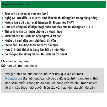
Xem thêm chủ đề:
Tâm sự của mẹ ngày con vào lớp 6
Nghệ An: Dự kiến 36.000 thí sinh làm bài thi tốt nghiệp trong nắng nóng
Những lưu ý để tránh mất điểm bài thi tốt nghiệp THPT
Phú Yên công bố số điện thoại phản ánh tiêu cực thi tốt nghiệp THPT
Thí sinh lo khi thi nhiều phòng thi khác nhau
Miễn thi cho thí sinh liệt nửa người vì tai nạn
Nhiều thí sinh đến sớm chờ buổi thi Văn
Chùm ảnh: Hồi hộp trước buổi thi đầu tiên
Hơn 910.000 thí sinh đang làm bài thi môn Văn
Có thể gộp Hội đồng thi nếu thí sinh dự thi quá ít
Chia sẻ bài này trên:
Kết bạn với
trên facebook
Hãy gửi chia sẻ của bạn tới bài viết này qua địa chỉ mail
@gmail.com
Bài viết của bạn sẽ được đăng tải trên trang trong thời
gian sớm nhất. Thông tin do bạn đọc cung cấp và chịu trách nhiệm
về tính xác thực. giữ quyền biên tập và thay tên, địa chỉ nếu cần.