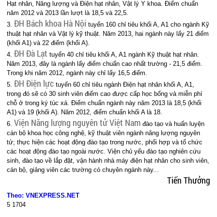
Hạt nhân, Năng lượng và Điện hạt nhân, Vật lý Y khoa. Điểm chuẩn
năm 2012 và 2013 lần lượt là 18,5 và 22,5.
ĐH Bách khoa Hà Nội
3.
tuyển 160 chỉ tiêu khối A, A1 cho ngành Kỹ
thuật hạt nhân và Vật lý kỹ thuật. Năm 2013, hai ngành này lấy 21 điểm
(khối A1) và 22 điểm (khối A).
ĐH Đà Lạt
4.
tuyển 40 chỉ tiêu khối A, A1 ngành Kỹ thuật hạt nhân.
Năm 2013, đây là ngành lấy điểm chuẩn cao nhất trường - 21,5 điểm.
Trong khi năm 2012, ngành này chỉ lấy 16,5 điểm.
ĐH Điện lực
5.
tuyển 60 chỉ tiêu ngành Điện hạt nhân khối A, A1,
trong đó sẽ có 30 sinh viên điểm cao được cấp học bổng và miễn phí
chỗ ở trong ký túc xá. Điểm chuẩn ngành này năm 2013 là 18,5 (khối
A1) và 19 (khối A). Năm 2012, điểm chuẩn khối A là 18.
Viện Năng lượng nguyên tử Việt Nam
6.
đào tạo và huấn luyện
cán bộ khoa học công nghệ, kỹ thuật viên ngành năng lượng nguyên
tử; thực hiện các hoạt động đào tạo trong nước, phối hợp và tổ chức
các hoạt động đào tạo ngoài nước. Viện chủ yếu đào tạo nghiên cứu
sinh, đào tạo về lắp đặt, vận hành nhà máy điện hạt nhân cho sinh viên,
cán bộ, giảng viên các trường có chuyên ngành này...
Tiến Thưởng
Theo: VNEXPRESS.NET
5
1704