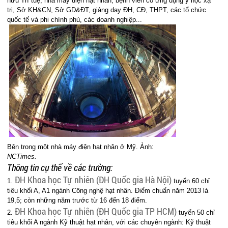
hữu Trí tuệ,
nhà máy điện hạt nhân,
bệnh viên có ứng dụng y học xạ
trị,
Sở KH&CN, Sở GD&ĐT,
giảng dạy ĐH, CĐ, THPT, c
ác tổ chức
quốc tế và phi chính phủ, c
ác doanh nghiệp...
Bên trong một nhà máy điện hạt nhân ở Mỹ. Ảnh:
NCTimes.
Thông tin cụ thể về các trường:
ĐH Khoa học Tự nhiên (ĐH Quốc gia Hà Nội)
1.
tuyển 60 chỉ
tiêu khối A, A1 ngành Công nghệ hạt nhân. Điểm chuẩn năm 2013 là
19,5; còn những năm trước từ 16 đến 18 điểm.
ĐH Khoa học Tự nhiên (ĐH Quốc gia TP HCM)
2.
tuyển 50 chỉ
tiêu khối A ngành Kỹ thuật hạt nhân, với các chuyên ngành:
Kỹ thuật