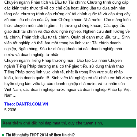
Chuyên ngành Phân tích và Đầu tư Tài chính:
Chương trình cung cấp
các kiến thức thực tế về cơ chế của hoạt động đầu tư dựa trên nền
tảng các chương trình cấp chứng chỉ tài chính quốc tế và đáp ứng đầy
đủ các tiêu chuẩn của Ủy ban Chứng khoán Nhà nước. Các mảng kiến
thức chuyên môn chính gồm
:
Thị trường chứng khoán, Các quy tắc
giao dịch tài chính và đạo đức nghề nghiệp, Nghiên cứu định lượng về
tài chính, Phân tích đầu tư tài chính, Quản trị danh mục đầu tư… Sinh
viên tốt nghiệp có thể làm một trong ba lĩnh vực: Tài chính doanh
nghiệp, Ngân hàng, Đầu tư chứng khoán tại các doanh nghiệp nhà
nước và doanh nghiệp tư nhân…
Chuyên ngành Tiếng Pháp thương mại : Đào tạo Cử nhân Chuyên
ngành Tiếng Pháp thương mại có thể giao tiếp, sử dụng thành thạo
Tiếng Pháp trong lĩnh vực kinh tế, nhất là trong lĩnh vực xuất nhập
khẩu, kinh doanh quốc tế. Sinh viên tốt nghiệp có rất nhiều cơ hội được
tuyển dụng làm việc tại các doanh nghiệp nhà nước và tư nhân của
Việt Nam, các doanh nghiệp nước ngoài và doanh nghiệp Pháp tại Việt
Nam…
Theo: DANTRI.COM.VN
5
2036
Xem thêm chủ đề:
hoi dap mua thi
,
quy che tuyen sinh
,
Thi tốt nghiệp THPT 2014 sẽ theo tín chỉ?