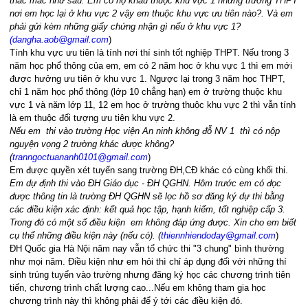
thắc mắc như sau: Em có hộ khẩu thuộc khu vực 1 nhưng trường THPT
nơi em học lại ở khu vực 2 vậy em thuộc khu vực ưu tiên nào?. Và em
phải gửi kèm những giấy chứng nhận gì nếu ở khu vực 1?
(
dangha.aob@gmail.com
)
Tính khu vực ưu tiên là tính nơi thí sinh tốt nghiệp THPT. Nếu trong 3
năm học phổ thông của em, em có 2 năm hoc ở khu vực 1 thì em mới
được hưởng ưu tiên ở khu vực 1. Ngược lại trong 3 năm học THPT,
chỉ 1 năm học phổ thông (lớp 10 chẳng hạn) em ở trường thuộc khu
vực 1 và năm lớp 11, 12 em học ở trường thuộc khu vực 2 thì vẫn tính
là em thuộc đối tượng ưu tiên khu vực 2.
Nếu em thi vào trường Học viện An ninh không đỗ NV 1 thì có nộp
nguyện vọng 2 trường khác được không?
(
tranngoctuananh0101@gmail.com
)
Em được quyền xét tuyển sang trường ĐH,CĐ khác có cùng khối thi.
Em dự định thi vào ĐH Giáo dục - ĐH QGHN. Hôm trước em có đọc
được thông tin là trường ĐH QGHN sẽ lọc hồ sơ đăng ký dự thi bằng
các điều kiện xác định: kết quả học tập, hạnh kiểm, tốt nghiệp cấp 3.
Trong đó có một số điều kiện em không đáp ứng được. Xin cho em biết
cụ thể những điều kiện này (nếu có). (
thiennhiendoday@gmail.com
)
ĐH Quốc gia Hà Nội năm nay vẫn tổ chức thi "3 chung" bình thường
như mọi năm. Điều kiện như em hỏi thì chỉ áp dụng đối với những thí
sinh trúng tuyển vào trường nhưng đăng ký học các chương trình tiên
tiến, chương trình chất lượng cao...Nếu em không tham gia học
chương trình này thì không phải để ý tới các điều kiện đó.