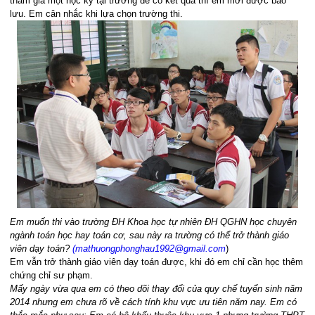
tham gia một học kỳ tại trường để có kết quả thì em mới được bảo
lưu. Em cân nhắc khi lựa chọn trường thi.
Em muốn thi vào trường ĐH Khoa học tự nhiên ĐH QGHN học chuyên
ngành toán học hay toán cơ, sau này ra trường có thể trở thành giáo
viên dạy toán?
(
mathuongphonghau1992@gmail.com
)
Em vẫn trở thành giáo viên dạy toán được, khi đó em chỉ cần học thêm
chứng chỉ sư phạm.
Mấy ngày vừa qua em có theo dõi thay đổi của quy chế tuyển sinh năm
2014 nhưng em chưa rõ về cách tính khu vực ưu tiên năm nay. Em có