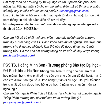
Em thấy ở bộ hồ sơ đăng ký thi đại học có tới 3 phiếu cần phải điền
thông tin. Vậy quí thầy cô cho em hỏi mình điền mã số thí sinh ở phiếu
số mấy hay là điền tất vào cả ba phiếu?
(
tienhung@gmail.com
)
Em chỉ cần điền ở hồ sơ chính (mặt ngoài túi đựng hồ sơ). Em có thể
xem thông tin chi tiết cách điền hồ sơ tại đây:
http://tuyensinh.dantri.com.vn/tu-van/huong-dan-ghi-phieu-dang-ky-du-
thi-dh-cd-2014-849055.htm
Cho em hỏi có có phải mọi sinh viên trong các ngành thuộc chương
trình Kỹ sư tài năng của ĐH Bách khoa sau khi tốt nghiệp đều được nhà
trường cho đi du học không?. làm thế nào để được đi du học ở môi
trường tốt?. Có thể cho em những thông tin về vấn đề này được không?
(
minhnhat@gmail.com
)
PGS.TS. Hoàng Minh Sơn - Trưởng phòng Đào tạo Đại học -
ĐH Bách khoa Hà Nội
: Không phải Nhà trường cho các em đi du
học (cũng như không phải bố mẹ các em cho các em đỗ đại học), mà là
các em được đào tạo để đủ khả năng tự xin đi du học. Hai yếu tố quan
trọng nhất để xin được học bổng du học là năng lực chuyên môn và
ngoại ngữ.
Cho em hỏi, ngành Phân tích và Đầu tư Tài chính học và
chuyên ngành
Tiếng Pháp thương mại
như thế nào và ra trường làm gì?
(
nguyenquyet@gmail.com
)