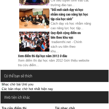
Chỉ tiêu tuyển sinh vào các
trường đào tạo...
“Đổi mới cách dạy và học
nhằm nâng cao năng lực học
tập của học sinh”
Cách dạy và học nhằm nâng
cao năng lực học tập...
Quy định cộng điểm ưu
tiên theo khu vực
tradiemthi.net - Chính
sách ưu tiên theo
khu...
Xem điểm thi đại học năm 2012 ở đâu
Xem điểm thi đại học năm 2012 Giới thiệu website
tra cứu điểm...
Có thể bạn sẽ thích
Nhạc chờ bài Unti you
Các bản nhạc chờ hot nhất hiện nay
Web tiện ích khác
Tra cứu điểm thi
Tải nhạc chờ