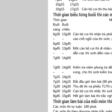
10g15
17g15
10g15
17g15
Cán bộ coi thi thu bài
Thời gian biểu từng buổi thi các 
Thời gian
Nhiệm 
Buổi
Buổi
sáng
chiều
6g30
13g30
Cán bộ coi thi nhận túi phi
–
–
vào chỗ ngồi của thí sinh; 
6g45
13g45
6g45
13g45
Một cán bộ coi thi đi nhận
–
–
dẫn các thí sinh điền vào 
7g00
14g00
7g00
14g00
Kiểm tra niêm phong túi đề 
–
–
xong, cho thí sinh kiểm tr
7g15
14g15
7g15
14g15
Bắt đầu giờ làm bài (90 ph
7g30
14g30
Thu đề thi và phiếu TLTN c
8g30
15g30
Cán bộ coi thi nhắc thí sin
8g45
15g45
Hết giờ làm bài thi trắc n
Thời gian làm bài của mỗi môn th
Các môn thi tự luận: 180 phút.
Các môn thi theo phương pháp trắc nghi