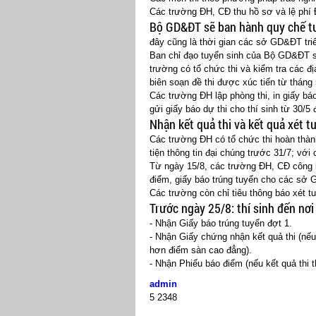
Các trường ĐH, CĐ thu hồ sơ và lệ phí
Bộ GD&ĐT sẽ ban hành quy chế tu
đây cũng là thời gian các sở GD&ĐT triể
Ban chỉ đạo tuyển sinh của Bộ GD&ĐT sẽ
trường có tổ chức thi và kiểm tra các đị
biên soạn đề thi được xúc tiến từ tháng
Các trường ĐH lập phòng thi, in giấy bá
gửi giấy báo dự thi cho thí sinh từ 30/5 
Nhận kết quả thi và kết quả xét t
Các trường ĐH có tổ chức thi hoàn thàn
tiện thông tin đại chúng trước 31/7; với
Từ ngày 15/8, các trường ĐH, CĐ công b
điểm, giấy báo trúng tuyển cho các sở 
Các trường còn chỉ tiêu thông báo xét 
Trước ngày 25/8: thí sinh đến nơi
- Nhận Giấy báo trúng tuyển đợt 1.
- Nhận Giấy chứng nhận kết quả thi (nếu
hơn điểm sàn cao đẳng).
- Nhận Phiếu báo điểm (nếu kết quả thi 
admin
5
2348