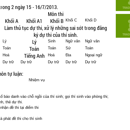
trong 2 ngày 15 - 16/7/2013.
Môn thi
Khối A
Khối A1
Khối B
Khối C
Khối D
Làm thủ tục dự thi, xử lý những sai sót trong đăng
ký dự thi của thí sinh.
Lý
Lý
Sinh
Ngữ văn
Ngữ văn
Toán
Toán
Toán
Sử
Toán
Tiếng Anh
Hoá
Hoá
Địa
Ngoại ngữ
Dự trữ
Dự trữ
Dự trữ
Dự trữ
Dự trữ
môn tự luận:
Nhiệm vụ
ố báo danh vào chỗ ngồi của thí sinh; gọi thí sinh vào phòng thi;
nh, thẻ dự thi.
 nhận đề thi tại điểm thi
à phát đề thi cho thí sinh