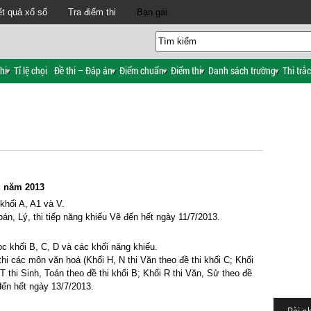
t quả xổ số
Tra điểm thi
Bạn gái
hi
Tỉ lệ chọi
Đề thi – Đáp án
Điểm chuẩn
Điểm thi
Danh sách trường
Thi trắ
ng năm 2013
 khối A, A1 và V.
Toán, Lý, thi tiếp năng khiếu Vẽ đến hết ngày 11/7/2013.
học khối B, C, D và các khối năng khiếu.
 thi các môn văn hoá (Khối H, N thi Văn theo đề thi khối C; Khối
 T thi Sinh, Toán theo đề thi khối B; Khối R thi Văn, Sử theo đề
 đến hết ngày 13/7/2013.