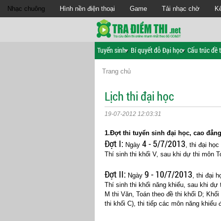
Nhạc chuông
Hình nền điện thoại
Game
Tải nhạc chờ
Kế
Tuyển sinh
Bí quyết đỗ Đại học
Cấu trúc đề t
Trang chủ
Lịch thi đại học
19-07-2012 12:03:31
1.Đợt thi tuyển sinh đại học, cao đẳ
Đợt I:
4 - 5/7/2013
Ngày
, thi đại học
Thí sinh thi khối V, sau khi dự thi môn 
Đợt II:
9 - 10/7/2013
Ngày
, thi đại 
Thí sinh thi khối năng khiếu, sau khi dự
M thi Văn, Toán theo đề thi khối D; Khối
thi khối C), thi tiếp các môn năng khiếu