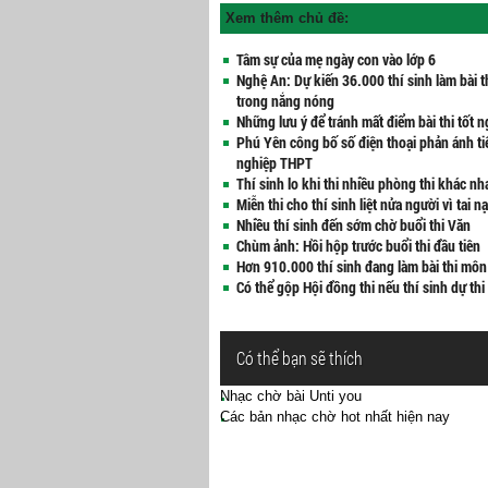
Xem thêm chủ đề:
Tâm sự của mẹ ngày con vào lớp 6
Nghệ An: Dự kiến 36.000 thí sinh làm bài t
trong nắng nóng
Những lưu ý để tránh mất điểm bài thi tốt 
Phú Yên công bố số điện thoại phản ánh tiê
nghiệp THPT
Thí sinh lo khi thi nhiều phòng thi khác nh
Miễn thi cho thí sinh liệt nửa người vì tai n
Nhiều thí sinh đến sớm chờ buổi thi Văn
Chùm ảnh: Hồi hộp trước buổi thi đầu tiên
Hơn 910.000 thí sinh đang làm bài thi mô
Có thể gộp Hội đồng thi nếu thí sinh dự thi 
Có thể bạn sẽ thích
Nhạc chờ bài Unti you
Các bản nhạc chờ hot nhất hiện nay