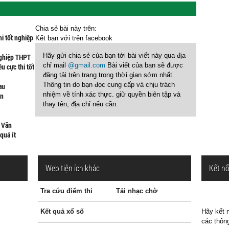
Chia sẻ bài này trên:
hi tốt nghiệp
Kết bạn với
trên facebook
Hãy gửi chia sẻ của bạn tới bài viết này qua địa
nghiệp THPT
chỉ mail
@gmail.com
Bài viết của bạn sẽ được
u cực thi tốt
đăng tải trên trang trong thời gian sớm nhất.
Thông tin do bạn đọc cung cấp và chịu trách
au
nhiệm về tính xác thực. giữ quyền biên tập và
ạn
thay tên, địa chỉ nếu cần.
n Văn
quá ít
Web tiện ích khác
Kết nố
Tra cứu điểm thi
Tải nhạc chờ
Kết quả xổ số
Hãy kết n
các thông