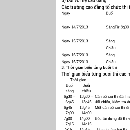
b) Đối với hệ cao đẳng
Các trường cao đẳng tổ chức thi 
Ngày
Buổi
Ngày 14/7/2013
SángTừ 8g00
Ngày 15/7/2013
Sáng
Chiều
Ngày 16/7/2013
Sáng
Ngày 16/7/2013
Chiều
3. Thời gian biểu từng buổi thi
Thời gian biểu từng buổi thi các 
Thời gian
Buổi
Buổi
sáng
chiều
6g30 –
13g30 –
Cán bộ coi thi đánh s
6g45
13g45
đối chiếu, kiểm tra ả
6g45 –
13g45 –
Một cán bộ coi thi đi
7g00
14g00
7g00 –
14g00 –
Bóc túi đựng đề thi v
7g15
14g15
7g15 –
14g15 –
Thí sinh làm bài thi