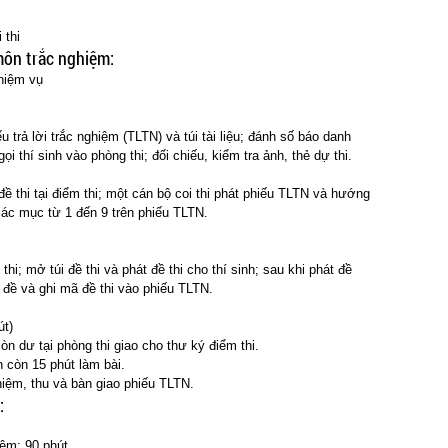
 thi
môn trắc nghiệm:
vụ
ếu trả lời trắc nghiệm (TLTN) và túi tài liệu; đánh số báo danh
gọi thí sinh vào phòng thi; đối chiếu, kiểm tra ảnh, thẻ dự thi.
 đề thi tại điểm thi; một cán bộ coi thi phát phiếu TLTN và hướng
các mục từ 1 đến 9 trên phiếu TLTN.
thi; mở túi đề thi và phát đề thi cho thí sinh; sau khi phát đề
a đề và ghi mã đề thi vào phiếu TLTN.
út)
òn dư tại phòng thi giao cho thư ký điểm thi.
h còn 15 phút làm bài.
ghiệm, thu và bàn giao phiếu TLTN.
i:
ệm: 90 phút.