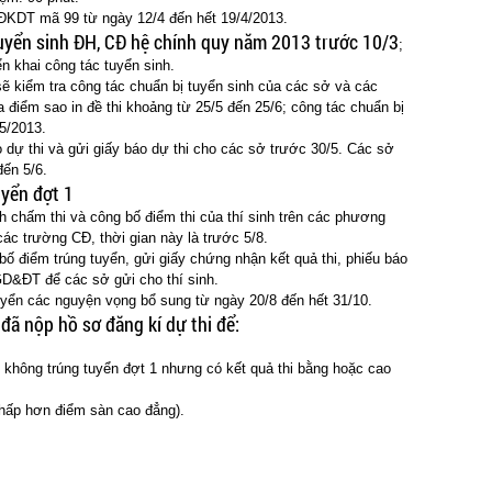
 ĐKDT mã 99 từ ngày 12/4 đến hết 19/4/2013.
yển sinh ĐH, CĐ hệ chính quy năm 2013 trước 10/3
;
n khai công tác tuyển sinh.
 kiểm tra công tác chuẩn bị tuyển sinh của các sở và các
a điểm sao in đề thi khoảng từ 25/5 đến 25/6; công tác chuẩn bị
 5/2013.
o dự thi và gửi giấy báo dự thi cho các sở trước 30/5. Các sở
đến 5/6.
uyển đợt 1
h chấm thi và công bố điểm thi của thí sinh trên các phương
 các trường CĐ, thời gian này là trước 5/8.
ố điểm trúng tuyển, gửi giấy chứng nhận kết quả thi, phiếu báo
GD&ĐT để các sở gửi cho thí sinh.
tuyển các nguyện vọng bổ sung từ ngày 20/8 đến hết 31/10.
 đã nộp hồ sơ đăng kí dự thi để:
 không trúng tuyển đợt 1 nhưng có kết quả thi bằng hoặc cao
thấp hơn điểm sàn cao đẳng).