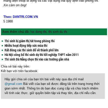
mang điện thoại di động và các vật dụng trái quy định vào phòng thi.
Xin cảm ơn ông!
Theo: DANTRI.COM.VN
5
1988
Xem thêm chủ đề:
hoi dong thi
,
thi sinh du thi
Thí sinh bị giám thị tát trong phòng thi
Nhiều hoạt động tiếp sức mùa thi
Rất đông các thí sinh đổ về thành phố lớn
Hà Nội công bố thí sinh dự thi tốt nghiệp THPT năm 2011
Thí sinh Đà Nẵng chọn thi vào các trường gần nhà
Chia sẻ bài này trên:
Kết bạn với
trên facebook
Hãy gửi chia sẻ của bạn tới bài viết này qua địa chỉ mail
@gmail.com
Bài viết của bạn sẽ được đăng tải trên trang trong thời
gian sớm nhất. Thông tin do bạn đọc cung cấp và chịu trách nhiệm
về tính xác thực. giữ quyền biên tập và thay tên, địa chỉ nếu cần.