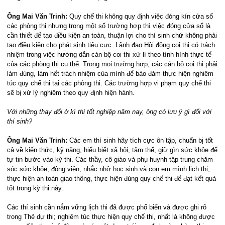
Ông Mai Văn Trinh:
Quy chế thi không quy định việc đóng kín cửa sổ
các phòng thi nhưng trong một số trường hợp thì việc đóng cửa sổ là
cần thiết để tạo điều kiện an toàn, thuận lợi cho thí sinh chứ không phải
tạo điều kiện cho phát sinh tiêu cực. Lãnh đạo Hội đồng coi thi có trách
nhiệm trong việc hướng dẫn cán bộ coi thi xử lí theo tình hình thực tế
của các phòng thi cụ thể. Trong mọi trường hợp, các cán bộ coi thi phải
làm đúng, làm hết trách nhiệm của mình để bảo đảm thực hiện nghiêm
túc quy chế thi tại các phòng thi. Các trường hợp vi phạm quy chế thi
sẽ bị xử lý nghiêm theo quy định hiện hành.
Với những thay đổi ở kì thi tốt nghiệp năm nay, ông có lưu ý gì đối với
thí sinh?
Ông Mai Văn Trinh:
Các em thí sinh hãy tích cực ôn tập, chuẩn bị tốt
cả về kiến thức, kỹ năng, hiểu biết xã hội, tâm thế, giữ gìn sức khỏe để
tự tin bước vào kỳ thi. Các thầy, cô giáo và phụ huynh tập trung chăm
sóc sức khỏe, động viên, nhắc nhở học sinh và con em mình lịch thi,
thực hiện an toàn giao thông, thực hiện đúng quy chế thi để đạt kết quả
tốt trong kỳ thi này.
Các thí sinh cần nắm vững lịch thi đã được phổ biến và được ghi rõ
trong Thẻ dự thi; nghiêm túc thực hiện quy chế thi, nhất là không được