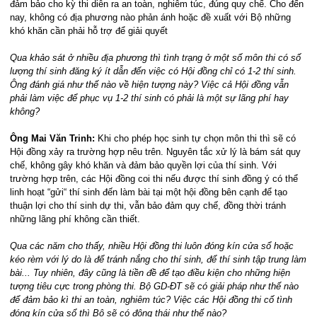
đảm bảo cho kỳ thi diễn ra an toàn, nghiêm túc, đúng quy chế. Cho đến
nay, không có địa phương nào phản ánh hoặc đề xuất với Bộ những
khó khăn cần phải hỗ trợ để giải quyết
Qua khảo sát ở nhiều địa phương thì tình trạng ở một số môn thi có số
lượng thí sinh đăng ký ít dẫn đến việc có Hội đồng chỉ có 1-2 thí sinh.
Ông đánh giá như thế nào về hiện tượng này? Việc cả Hội đồng vẫn
phải làm việc để phục vụ 1-2 thí sinh có phải là một sự lãng phí hay
không?
Ông Mai Văn Trinh:
Khi cho phép học sinh tự chọn môn thi thì sẽ có
Hội đồng xảy ra trường hợp nêu trên. Nguyên tắc xử lý là bám sát quy
chế, không gây khó khăn và đảm bảo quyền lợi của thí sinh. Với
trường hợp trên,
các Hội đồng coi thi nếu được thí sinh đồng ý có thể
linh hoạt “gửi“ thí sinh đến làm bài tại một hội đồng bên cạnh để tạo
thuận lợi cho thí sinh dự thi, vẫn bảo đảm quy chế, đồng thời tránh
những lãng phí không cần thiết
.
Qua các năm cho thấy, nhiều Hội đồng thi luôn đóng kín cửa sổ hoặc
kéo rèm với lý do là để tránh nắng cho thí sinh, để thí sinh tập trung làm
bài... Tuy nhiên, đây cũng là tiền đề để tạo điều kiện cho những hiện
tượng tiêu cực trong phòng thi. Bộ GD-ĐT sẽ có giải pháp như thế nào
để đảm bảo kì thi an toàn, nghiêm túc? Việc các Hội đồng thi cố tình
đóng kín cửa sổ thì Bộ sẽ có động thái như thế nào?