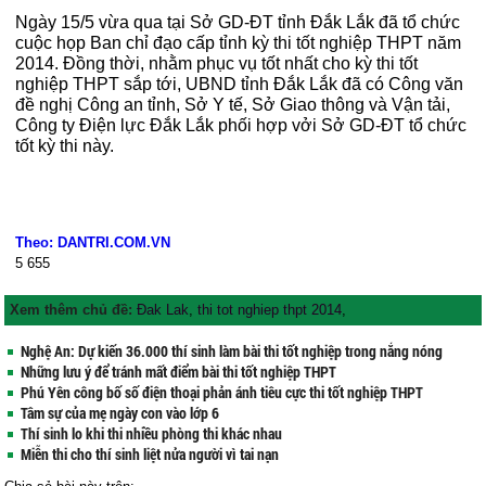
Ngày 15/5 vừa qua tại Sở GD-ĐT tỉnh Đắk Lắk đã tổ chức
cuộc họp Ban chỉ đạo cấp tỉnh kỳ thi tốt nghiệp THPT năm
2014. Đồng thời, nhằm phục vụ tốt nhất cho kỳ thi tốt
nghiệp THPT sắp tới, UBND tỉnh Đắk Lắk đã có Công văn
đề nghị Công an tỉnh, Sở Y tế, Sở Giao thông và Vận tải,
Công ty Điện lực Đắk Lắk phối hợp vởi Sở GD-ĐT tổ chức
tốt kỳ thi này.
Theo: DANTRI.COM.VN
5
655
Xem thêm chủ đề:
Đak Lak
,
thi tot nghiep thpt 2014
,
Nghệ An: Dự kiến 36.000 thí sinh làm bài thi tốt nghiệp trong nắng nóng
Những lưu ý để tránh mất điểm bài thi tốt nghiệp THPT
Phú Yên công bố số điện thoại phản ánh tiêu cực thi tốt nghiệp THPT
Tâm sự của mẹ ngày con vào lớp 6
Thí sinh lo khi thi nhiều phòng thi khác nhau
Miễn thi cho thí sinh liệt nửa người vì tai nạn