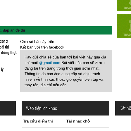
t
,
đáp án đề thi
 2012
Chia sẻ bài này trên:
ài thi
Kết bạn với
trên facebook
g đúng thực
Hãy gửi chia sẻ của bạn tới bài viết này qua địa
chỉ mail
@gmail.com
Bài viết của bạn sẽ được
đăng tải trên trang trong thời gian sớm nhất.
 lý
Thông tin do bạn đọc cung cấp và chịu trách
nhiệm về tính xác thực. giữ quyền biên tập và
thay tên, địa chỉ nếu cần.
Web tiện ích khác
Kết nố
Tra cứu điểm thi
Tải nhạc chờ