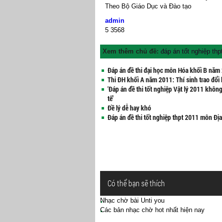
Theo Bộ Giáo Dục và Đào tạo
admin
5
3568
Xem thêm chủ đề:
đáp án tốt nghiệp thp
Đáp án đề thi đại học môn Hóa khối B năm
Thi ĐH khối A năm 2011: Thí sinh trao đổi b
'Đáp án đề thi tốt nghiệp Vật lý 2011 khôn
tế'
Đề lý dễ hay khó
Đáp án đề thi tốt nghiệp thpt 2011 môn Địa
Có thể bạn sẽ thích
Nhạc chờ bài Unti you
Các bản nhạc chờ hot nhất hiện nay