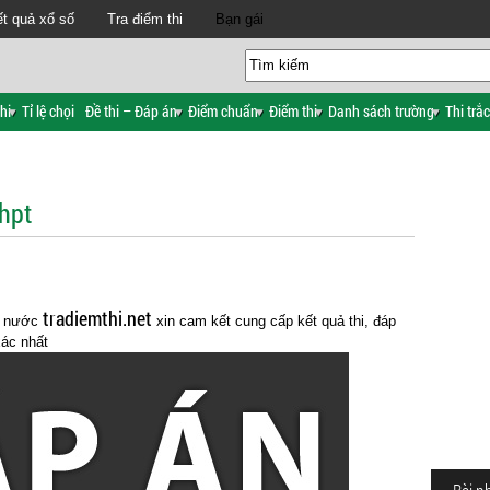
t quả xổ số
Tra điểm thi
Bạn gái
hi
Tỉ lệ chọi
Đề thi – Đáp án
Điểm chuẩn
Điểm thi
Danh sách trường
Thi trắ
thpt
tradiemthi.net
cả nước
xin cam kết cung cấp kết quả thi, đáp
xác nhất