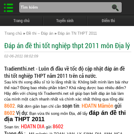
Trang chủ
Tuyển sinh
Điểm thi
Trang chủ
»
Đề thi – Đáp án
»
Đáp án TN THPT 2011
Đáp án đề thi tốt nghiệp thpt 2011 môn Địa lý
02-06-2011 08:02:09
Tradiemthi.net - Luôn đi đầu về tốc độ cập nhật đáp án đề
thi tốt nghiệp THPT năm 2011 trên cả nước.
Sau khi thi xong điều sĩ tử lo lắng nhất là: Không biết mình làm bài như
thế nào? Đúng bao nhiêu phần trăm? Khả năng được bao nhiêu điểm?
Hãy đến với chúng tôi Tradiemthi.net sẽ giúp bạn biết đáp án bài làm
của mình một cách nhanh nhất và chính xác nhất thông qua tổng đài
8602
soạn tin
HDATN Mãmôn
gửi
. Rất đơn giản bạn chỉ cần
:
8602
Vị dụ:
đáp án đề thi
Bạn vừa thi song môn Địa, để lấy
địa THPT 2011
HDATN DIA
8602
Soạn tin:
gửi
Trong đó :