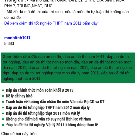
- Mã mônthi: là TOAN, VAN, LY, SINH, DIA, ANH, NGA,
PHAP, TRUNG,NHAT, DUC
- Mã đề: là mã đề thi của thí sinh, nếu là môn thi tự luận thì không cần
có mã đề
Để xem điểm thi tốt nghiệp THPT năm 2011 bấm đây
manhlinh1011
5
383
Xem thêm chủ đề:
dap an de thi
,
dap an de thi nam 2011
,
dap an de thi
tot nghiep
,
dap an de thi tot nghiep mon dia
,
dap an de thi tot nghiep mon
dia nam 2011
,
dap an de thi tot nghiep nam 2011
,
dap an de thi tot nghiep
thpt
,
dap an de thi tot nghiep thpt mon dia ly nam 2011
,
đáp án đề thi tốt
nghiệp thpt năm 2011
Đáp án chính thức môn Toán khối B 2013
Đề lý dễ hay khó
Tranh luận về hướng dẫn chấm thi môn Văn của Bộ GD và ĐT
Đáp án đề thi tốt nghiệp THPT năm 2012 môn địa lý
Đáp án đề thi tốt nghiệp thpt 2011 môn Vật lý
Không cho điểm bài văn có suy nghĩ lệch lạc về Nam
'Đáp án đề thi tốt nghiệp Vật lý 2011 không đúng thực tế'
Chia sẻ bài này trên: