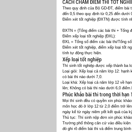
CÁCH CHẤM ĐIỂM THI TỐT NGHI
Theo quy định của Bộ GD-ĐT, điểm bài t
đến 0,5 theo quy định từ 0,25 đến dưới 0
Điểm xét tốt nghiệp (ĐXTN) được tính n
ĐXTN = {Tổng điểm các bài thi + Tổng đ
Điểm xếp loại tốt nghiệp (ĐXL):
ĐXL = Tổng số điểm các bài thi/Tổng số
Điểm xét tốt nghiệp, điểm xếp loại tốt
tính tự động thực hiện.
Xếp loại tốt nghiệp
Thí sinh tốt nghiệp được xếp thành ba lo
Loại giỏi: Xếp loại cả năm lớp 12: hạnh k
có bài thi nào dưới 7,0.
Loại khá: Xếp loại cả năm lớp 12 về hạn
lên; Không có bài thi nào dưới 6,0 điểm.
Phúc khảo bài thi trong thời hạn
Mọi thí sinh đều có quyền xin phúc khảo
môn học đó ở lớp 12 từ 2,0 điểm trở lên.
ngày kể từ ngày niêm yết kết quả của kỳ
Thủ tục: Thí sinh nộp đơn xin phúc khảo 
Trường phổ thông căn cứ vào điều kiện p
đó ghi rõ điểm bài thi và điểm trung bì