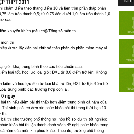
Bài n
ỆP THPT 2011
hi chấm điểm theo thang điểm 10 và làm tròn phần thập phân
,75 làm tròn thành 0,5; từ 0,75 đến dưới 1,0 làm tròn thành 1,0.
hư sau:
iểm khuyến khích (nếu có)}/Tổng số môn thi
 môn thi
 nghiệp được lấy đến hai chữ số thập phân do phần mềm máy vi
ại giỏi, khá, trung bình theo các tiêu chuẩn sau:
iểm loại tốt, học lực loại giỏi; ĐXL từ 8,0 điểm trở lên; Không
h kiểm và học lực đều từ loại khá trở lên; ĐXL từ 6,5 điểm trở
Loại trung bình: các trường hợp còn lại.
 10 ngày
 bài thi nếu điểm bài thi thấp hơn điểm trung bình cả năm của
 Thí sinh phải có đơn xin phúc khảo bài thi trong thời hạn 10
 thi.
bài thi cho trường phổ thông nơi nộp hồ sơ dự thi tốt nghiệp;
húc khảo bài thi lập thành danh sách đề nghị phúc khảo trong
nh cả năm của môn xin phúc khảo. Theo đó, trường phổ thông