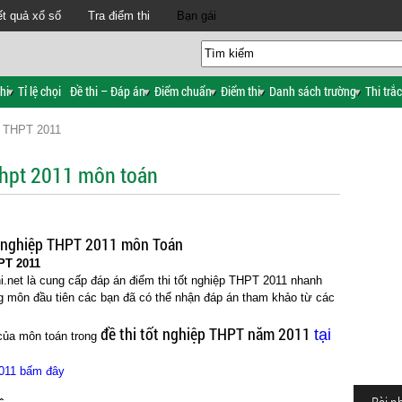
t quả xổ số
Tra điểm thi
Bạn gái
hi
Tỉ lệ chọi
Đề thi – Đáp án
Điểm chuẩn
Điểm thi
Danh sách trường
Thi trắ
 THPT 2011
 thpt 2011 môn toán
ốt nghiệp THPT 2011 môn Toán
PT 2011
i.net là cung cấp đáp án điểm thi tốt nghiệp THPT 2011 nhanh
ng môn đầu tiên các bạn đã có thể nhận đáp án tham khảo từ các
đề thi tốt nghiệp THPT năm 2011
tại
của môn toán trong
2011 bấm đây