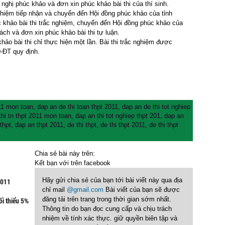
ghị phúc khảo và đơn xin phúc khảo bài thi của thí sinh.
nhiệm tiếp nhận và chuyển đến Hội đồng phúc khảo của tỉnh
 khảo bài thi trắc nghiệm, chuyển đến Hội đồng phúc khảo của
ách và đơn xin phúc khảo bài thi tự luận.
khảo bài thi chỉ thực hiện một lần. Bài thi trắc nghiệm được
D-ĐT quy định.
011 mon toan
,
dap an de thi toan thpt 2011
,
dap an de thi tot nghiep
thi tn thpt 2011 mon toan
,
dap an thi tot nghiep thpt 201
,
dap an
thpt
,
dap an thpt 2011
,
de thi thpt
,
de thi thpt 2011
,
de thi thpt
Chia sẻ bài này trên:
Kết bạn với
trên facebook
Hãy gửi chia sẻ của bạn tới bài viết này qua địa
2011
chỉ mail
@gmail.com
Bài viết của bạn sẽ được
đăng tải trên trang trong thời gian sớm nhất.
ối thiểu 5%
Thông tin do bạn đọc cung cấp và chịu trách
nhiệm về tính xác thực. giữ quyền biên tập và