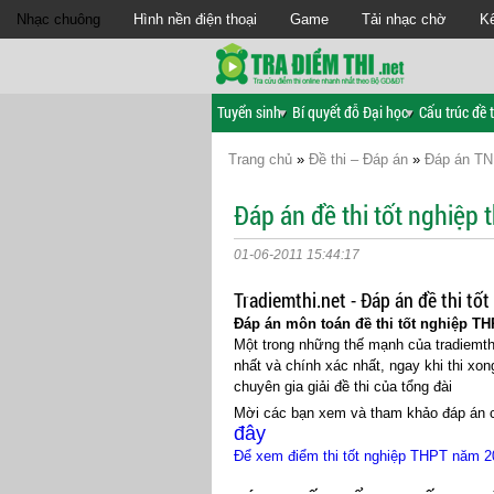
Nhạc chuông
Hình nền điện thoại
Game
Tải nhạc chờ
Kế
Tuyển sinh
Bí quyết đỗ Đại học
Cấu trúc đề t
Trang chủ
»
Đề thi – Đáp án
»
Đáp án TN
Đáp án đề thi tốt nghiệp
01-06-2011 15:44:17
Tradiemthi.net - Đáp án đề thi t
Đáp án môn toán đề thi tốt nghiệp TH
Một trong những thế mạnh của tradiemth
nhất và chính xác nhất, ngay khi thi xo
chuyên gia giải đề thi của tổng đài
Mời các bạn xem và tham khảo đáp án 
đây
Để xem điểm thi tốt nghiệp THPT năm 