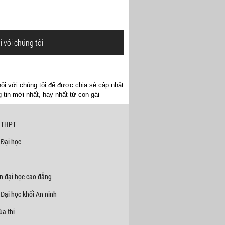
i với chúng tôi
ối với chúng tôi để được chia sẻ cập nhật
 tin mới nhất, hay nhất từ con gái
 THPT
 Đại học
n đại học cao đẳng
Đại học khối An ninh
a thi