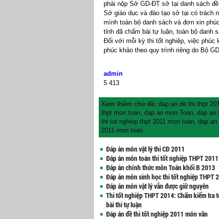
phải nộp Sở GD-ĐT sở tại danh sách đề n
Sở giáo dục và đào tạo sở tại có trách 
mình toàn bộ danh sách và đơn xin phúc
tỉnh đã chấm bài tự luận, toàn bộ danh s
Đối với mỗi kỳ thi tốt nghiệp, việc phúc 
phúc khảo theo quy trình riêng do Bộ G
admin
5
413
Xem thêm chủ đề:
dap an de thi thpt 2
thpt mon toan
,
dap an mon Toan
,
dap an 
thi tot nghiep thpt 2011 mon toan
,
dap an 
2011 mon toan
Đáp án môn vật lý thi CĐ 2011
Đáp án môn toán thi tốt nghiệp THPT 2011
Đáp án chính thức môn Toán khối B 2013
Đáp án môn sinh học thi tốt nghiệp THPT 
Đáp án môn vật lý vẫn được giữ nguyên
Thi tốt nghiệp THPT 2014: Chấm kiểm tra t
bài thi tự luận
Đáp án đề thi tốt nghiệp 2011 môn văn