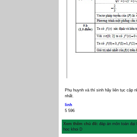
Phụ huynh và thí sinh hãy liên tục cập n
nhất.
linh
5
596
Xem thêm chủ đề:
đáp án môn toán đại 
hoc khoi D