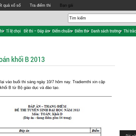
t quả xổ số
Tra điểm thi
Bạn gái
hi
Tỉ lệ chọi
Đề thi – Đáp án
Điểm chuẩn
Điểm thi
Danh sách trường
Thi trắ
oán khối B 2013
lại vào buổi thi sáng ngày 10/7 hôm nay. Tradiemthi xin cập
khối B từ Bộ giáo dục và đào tạo.