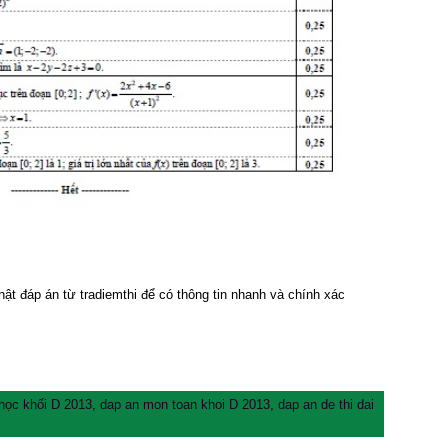
hật đáp án từ tradiemthi để có thông tin nhanh và chính xác
học khối D 2013
,
dap an mon toan khoi D 2013
,
dap an de thi dai