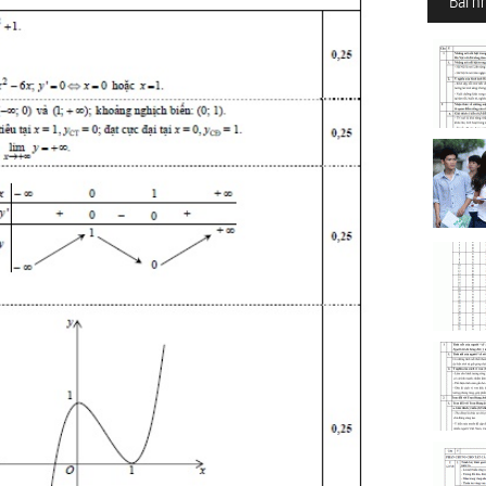
Bài n