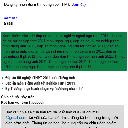
Đăng ký nhận điểm thi tốt nghiệp THPT:
Bấm đây
admin3
5
659
Xem thêm chủ đề:
dap an de thi tot nghiep ngoai ngu thpt 2011
,
dap an
de thi tot nghiep thpt 2011 mon ngoai ngu
,
dap an de thi tot nghiep thpt
mon tieng anh 2011
,
dap an mon ngoai ngu thi tot nghiep 2011
,
dap an
mon tieng anh
,
dap an thi tot nghiep mon mon tieng anh 2011
,
dap an thi
tot nghiep thpt 2011 mon anh
,
dap dan thi tot nghiep mon anh 2011
,
thi tot
nghiep mon tieng anh 2011
,
thi tốt nghiệp thpt 2011
,
thi tot nghiep thpt
2011 mon tieng nga
,
thi tot nghiep tieng anh thpt 2011
Đáp án tốt nghiệp THPT 2011 môn Tiếng Anh
Đáp án môn Tiếng Anh tốt nghiệp THPT 2011
Bộ Trưởng nhận trách nhiệm vụ "nới lỏng chấm thi"
Chia sẻ bài này trên:
Kết bạn với
trên facebook
Hãy gửi chia sẻ của bạn tới bài viết này qua địa chỉ mail
@gmail.com
Bài viết của bạn sẽ được đăng tải trên trang trong thời
gian sớm nhất. Thông tin do bạn đọc cung cấp và chịu trách nhiệm