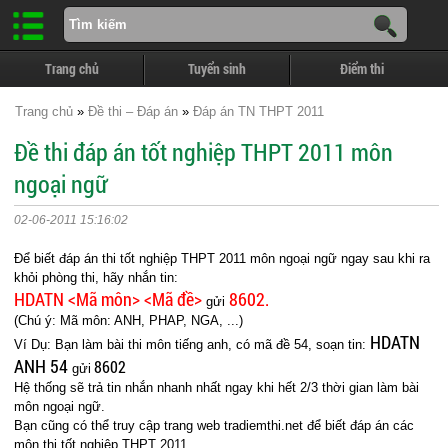
Trang chủ
Tuyển sinh
Điểm thi
Trang chủ
»
Đề thi – Đáp án
»
Đáp án TN THPT 2011
Đề thi đáp án tốt nghiệp THPT 2011 môn
ngoại ngữ
02-06-2011 15:16:02
Để biết đáp án thi tốt nghiệp THPT 2011 môn ngoại ngữ ngay sau khi ra
khỏi phòng thi, hãy nhắn tin:
HDATN <Mã môn> <Mã đề>
8602.
gửi
(Chú ý: Mã môn: ANH, PHAP, NGA, ...)
HDATN
Ví Dụ: Bạn làm bài thi môn tiếng anh, có mã đề 54, soạn tin:
ANH 54
8602
gửi
Hệ thống sẽ trả tin nhắn nhanh nhất ngay khi hết 2/3 thời gian làm bài
môn ngoại ngữ.
Bạn cũng có thể truy cập trang web tradiemthi.net để biết đáp án các
môn thi tốt nghiệp THPT 2011