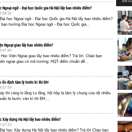
Bài đ
c Ngoại ngữ - Đại học Quốc gia Hà Nội lấy bao nhiêu điểm?
3:58:32
ại học Ngoại ngữ - Đại học Quốc gia Hà Nội lấy bao nhiêu điểm?
o bạn trường Đại học Ngoại ngữ - Đại học Quốc gia...
ện Ngoại giao lấy bao nhiêu điểm?
3:47:40
ọc Viện Ngoại giao lấy bao nhiêu điểm? Trả lời: Chào bạn
iện ngoại giao có mã trường: HQT điểm chuẩn để...
 ổn định tâm lý trước kì thi ĐH
4:57:59
y thi càng lo lắng Lo lắng, hồi hộp là tâm lý chung của rất nhiều
uẩn bị bước vào kì thi ĐH....
c Xây dựng Hà Nội lấy bao nhiêu điểm?
0:37:10
ại học Xây dựng Hà Nội lấy bao nhiêu điểm? Trả lời Chào bạn