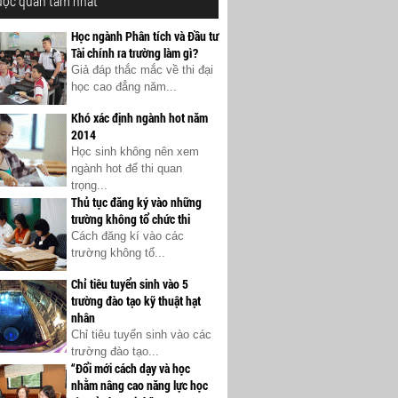
ược quan tâm nhất
Học ngành Phân tích và Đầu tư
Tài chính ra trường làm gì?
Giả đáp thắc mắc về thi đại
học cao đẳng năm...
Khó xác định ngành hot năm
2014
Học sinh không nên xem
ngành hot để thi quan
trọng...
Thủ tục đăng ký vào những
trường không tổ chức thi
Cách đăng kí vào các
trường không tổ...
Chỉ tiêu tuyển sinh vào 5
trường đào tạo kỹ thuật hạt
nhân
Chỉ tiêu tuyển sinh vào các
trường đào tạo...
“Đổi mới cách dạy và học
nhằm nâng cao năng lực học