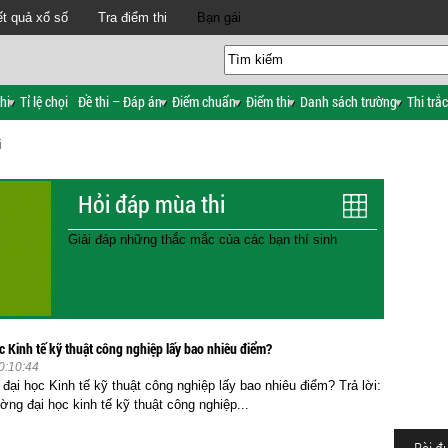
t quả xổ số
Tra điểm thi
Bạn gái
hi
Tỉ lệ chọi
Đề thi – Đáp án
Điểm chuẩn
Điểm thi
Danh sách trường
Thi trắ
i
Hỏi đáp mùa thi
Giải đáp những thắc mắc của các bạn thí sinh
c Kinh tế kỹ thuật công nghiệp lấy bao nhiêu điểm?
0:10:44
ại học Kinh tế kỹ thuật công nghiệp lấy bao nhiêu điểm? Trả lời:
ờng đại học kinh tế kỹ thuật công nghiệp...