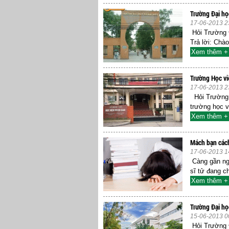
Trường Đại họ
17-06-2013 2
Hỏi Trường Đ
Trả lời: Chà
Xem thêm +
Trường Học vi
17-06-2013 2
Hỏi Trường H
trường học v
Xem thêm +
Mách bạn cách
17-06-2013 1
Càng gần ngà
sĩ tử đang ch
Xem thêm +
Trường Đại họ
15-06-2013 0
Hỏi Trường Đ