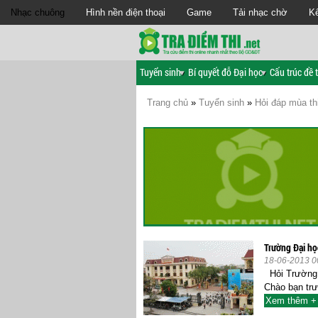
Nhạc chuông
Hình nền điện thoại
Game
Tải nhạc chờ
Kế
Tuyển sinh
Bí quyết đỗ Đại học
Cấu trúc đề t
Trang chủ
»
Tuyển sinh
»
Hỏi đáp mùa th
Trường Đại họ
18-06-2013 0
Hỏi Trường đ
Chào bạn trư
Xem thêm +