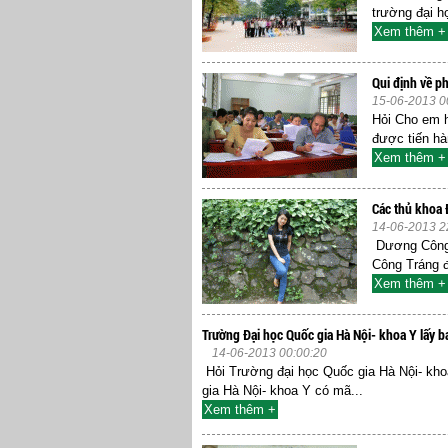
trường đại h
Xem thêm +
Qui định về p
15-06-2013 0
Hỏi Cho em h
được tiến hà
Xem thêm +
Các thủ khoa 
14-06-2013 2
Dương Công 
Công Tráng đã
Xem thêm +
Trường Đại học Quốc gia Hà Nội- khoa Y lấy b
14-06-2013 00:00:20
Hỏi Trường đại học Quốc gia Hà Nội- khoa
gia Hà Nội- khoa Y có mã...
Xem thêm +