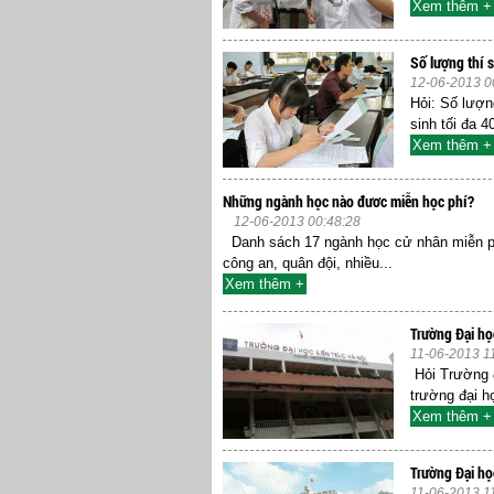
Xem thêm +
Số lượng thí s
12-06-2013 0
Hỏi: Số lượng
sinh tối đa 4
Xem thêm +
Những ngành học nào đươc miễn học phí?
12-06-2013 00:48:28
Danh sách 17 ngành học cử nhân miễn p
công an, quân đội, nhiều...
Xem thêm +
Trường Đại họ
11-06-2013 1
Hỏi Trường đ
trường đại h
Xem thêm +
Trường Đại họ
11-06-2013 1