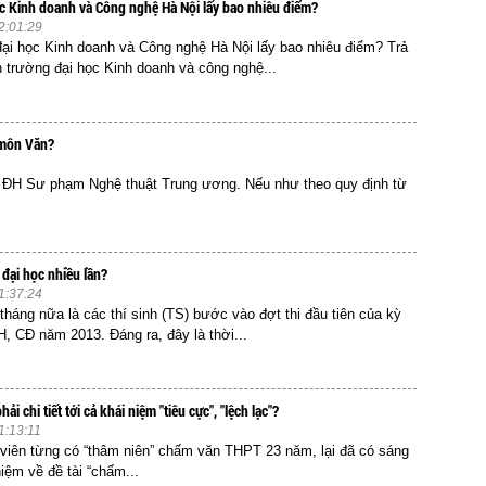
c Kinh doanh và Công nghệ Hà Nội lấy bao nhiêu điểm?
2:01:29
ại học Kinh doanh và Công nghệ Hà Nội lấy bao nhiêu điểm? Trả
n trường đại học Kinh doanh và công nghệ...
 môn Văn?
g ĐH Sư phạm Nghệ thuật Trung ương. Nếu như theo quy định từ
 đại học nhiều lần?
1:37:24
háng nữa là các thí sinh (TS) bước vào đợt thi đầu tiên của kỳ
H, CĐ năm 2013. Đáng ra, đây là thời...
hải chi tiết tới cả khái niệm "tiêu cực", "lệch lạc"?
1:13:11
viên từng có “thâm niên” chấm văn THPT 23 năm, lại đã có sáng
iệm về đề tài “chấm...