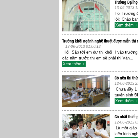
Trường Đại họ
13-06-2013 1
Hỏi Trường đ
lời: Chào bạ
Xem thêm +
Trường khối ngành nghệ thuật được miễn thi
13-06-2013 01:00:12
Hỏi Sắp tới em dự thi khối H vào trườn
các năm trước thì em sẽ phải thi Văn...
Xem thêm +
Có nên thi thử
12-06-2013 2
Chưa đầy 1 t
tuyển sinh Đ
Xem thêm +
Có nhất thiết p
12-06-2013 0
Là một giáo 
kiến kinh ngh