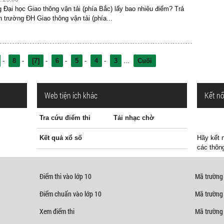
Đại học Giao thông vận tải (phía Bắc) lấy bao nhiêu điểm? Trả
n trường ĐH Giao thông vận tải (phía...
-
8
-
[7]
-
6
-
5
-
4
-
3
...
Cuối
Web tiện ích khác
Kết nố
Tra cứu điểm thi
Tải nhạc chờ
Kết quả xổ số
Hãy kết n
các thông
Điểm thi vào lớp 10
Mã trường
Điểm chuẩn vào lớp 10
Mã trường
Xem điểm thi
Mã trường