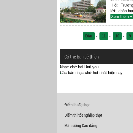
Hỏi: Trường 
lời: chào bạ
Xem thêm +
Đầu
-
11
-
10
-
9
Có thể bạn sẽ thích
Nhạc chờ bài Unti you
Các bản nhạc chờ hot nhất hiện nay
Điểm thi đại học
Điểm thi tốt nghiệp thpt
Mã trường Cao đẳng