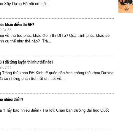
ọc Xây Dựng Hà nội có mã...
húc khảo điểm thi ĐH?
0:24:56
ỏi về thủ tục phúc khảo điểm thi ĐH ạ? Quá trình phúc khảo sẽ
nh cụ thể như thế nào? Trả...
ĐH đã từng luyện thi như thế nào?
2:03:44
Tráng-thủ khoa ĐH Kinh tế quốc dân Anh chàng thủ khoa Dương
 có những phân tích rất chi tiết về...
ao nhiêu điểm?
 Y lấy bao nhiêu điểm? Trả lời: Chào bạn trường đại học Quốc