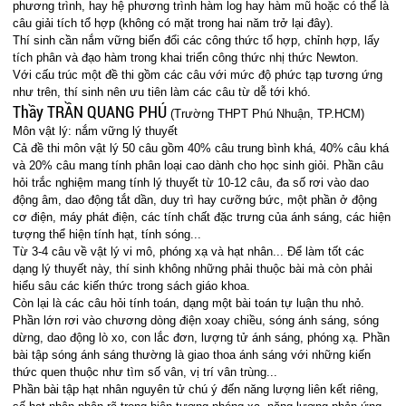
phương trình, hay hệ phương trình hàm log hay hàm mũ hoặc có thể là
câu giải tích tổ hợp (không có mặt trong hai năm trở lại đây).
Thí sinh cần nắm vững biến đổi các công thức tổ hợp, chỉnh hợp, lấy
tích phân và đạo hàm trong khai triển công thức nhị thức Newton.
Với cấu trúc một đề thi gồm các câu với mức độ phức tạp tương ứng
như trên, thí sinh nên ưu tiên làm các câu từ dễ tới khó.
Thầy TRẦN QUANG PHÚ
(Trường THPT Phú Nhuận, TP.HCM)
Môn vật lý: nắm vững lý thuyết
Cả đề thi môn vật lý 50 câu gồm 40% câu trung bình khá, 40% câu khá
và 20% câu mang tính phân loại cao dành cho học sinh giỏi. Phần câu
hỏi trắc nghiệm mang tính lý thuyết từ 10-12 câu, đa số rơi vào dao
động âm, dao động tắt dần, duy trì hay cưỡng bức, một phần ở động
cơ điện, máy phát điện, các tính chất đặc trưng của ánh sáng, các hiện
tượng thể hiện tính hạt, tính sóng...
Từ 3-4 câu về vật lý vi mô, phóng xạ và hạt nhân... Để làm tốt các
dạng lý thuyết này, thí sinh không những phải thuộc bài mà còn phải
hiểu sâu các kiến thức trong sách giáo khoa.
Còn lại là các câu hỏi tính toán, dạng một bài toán tự luận thu nhỏ.
Phần lớn rơi vào chương dòng điện xoay chiều, sóng ánh sáng, sóng
dừng, dao động lò xo, con lắc đơn, lượng tử ánh sáng, phóng xạ. Phần
bài tập sóng ánh sáng thường là giao thoa ánh sáng với những kiến
thức quen thuộc như tìm số vân, vị trí vân trùng...
Phần bài tập hạt nhân nguyên tử chú ý đến năng lượng liên kết riêng,