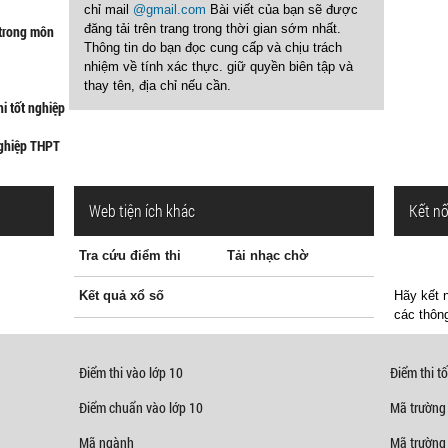
chỉ mail
@gmail.com
Bài viết của bạn sẽ được
đăng tải trên trang trong thời gian sớm nhất.
 trong môn
Thông tin do bạn đọc cung cấp và chịu trách
nhiệm về tính xác thực. giữ quyền biên tập và
thay tên, địa chỉ nếu cần.
hi tốt nghiệp
nghiệp THPT
Web tiện ích khác
Kết nố
Tra cứu điểm thi
Tải nhạc chờ
Kết quả xổ số
Hãy kết n
các thông
Điểm thi vào lớp 10
Điểm thi tố
Điểm chuẩn vào lớp 10
Mã trường
Mã ngành
Mã trường