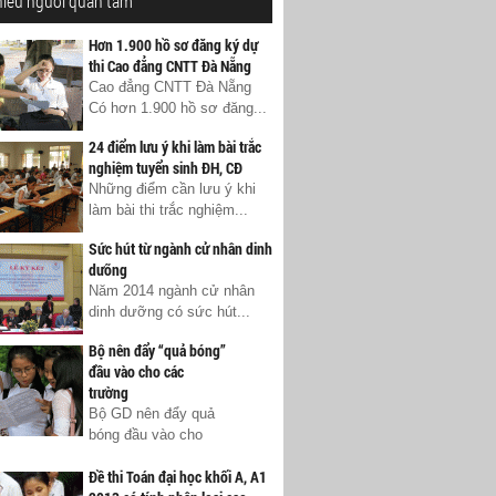
hiều người quan tâm
Hơn 1.900 hồ sơ đăng ký dự
thi Cao đẳng CNTT Đà Nẵng
Cao đẳng CNTT Đà Nẵng
Có hơn 1.900 hồ sơ đăng...
24 điểm lưu ý khi làm bài trắc
nghiệm tuyển sinh ĐH, CĐ
Những điểm cần lưu ý khi
làm bài thi trắc nghiệm...
Sức hút từ ngành cử nhân dinh
dưỡng
Năm 2014 ngành cử nhân
dinh dưỡng có sức hút...
Bộ nên đẩy “quả bóng”
đầu vào cho các
trường
Bộ GD nên đẩy quả
bóng đầu vào cho
Đề thi Toán đại học khối A, A1