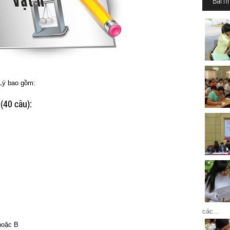
Bài n
 Lý bao gồm:
 (40 câu):
các...
 hoặc B