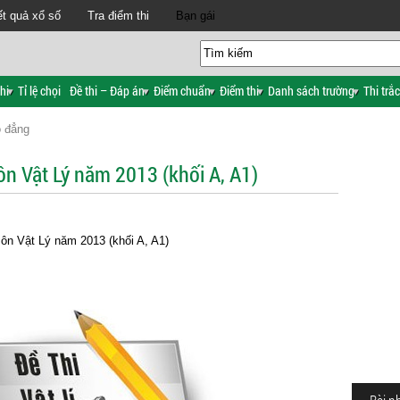
t quả xổ số
Tra điểm thi
Bạn gái
hi
Tỉ lệ chọi
Đề thi – Đáp án
Điểm chuẩn
Điểm thi
Danh sách trường
Thi trắ
o đẳng
ôn Vật Lý năm 2013 (khối A, A1)
 môn Vật Lý năm 2013 (khối A, A1)