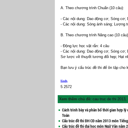
A. Theo chương trình Chuẩn (10 câu):
- Các nội dung: Dao động cơ; Sóng cơ; 
- Các nội dung: Sóng ánh sáng; Lượng t
B. Theo chương trình Nâng cao (10 câu)
- Động lực học vật rắn: 4 câu
- Các nội dung: Dao động cơ; Sóng cơ;
Sơ lược về thuyết tương đối hẹp; Hạt n
Bạn lưu ý cấu trúc đề thi để ôn tập cho 
linh
5
2572
Xem thêm chủ đề:
cau truc de thi 2013
,
Cách trình bày và phân bố thời gian hợp lý
Toán
Cấu trúc đề thi ĐH CĐ năm 2013 môn Tiến
Cấu trúc đề thi đại học môn Ngữ Văn năm 