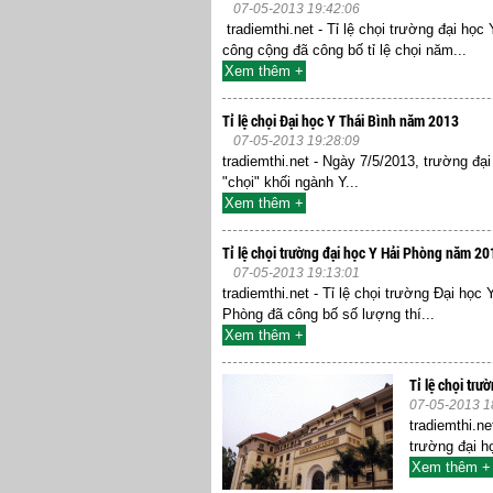
07-05-2013 19:42:06
tradiemthi.net - Tỉ lệ chọi trường đại họ
công cộng đã công bố tỉ lệ chọi năm...
Xem thêm +
Tỉ lệ chọi Đại học Y Thái Bình năm 2013
07-05-2013 19:28:09
tradiemthi.net - Ngày 7/5/2013, trường đại
"chọi" khối ngành Y...
Xem thêm +
Tỉ lệ chọi trường đại học Y Hải Phòng năm 20
07-05-2013 19:13:01
tradiemthi.net - Tỉ lệ chọi trường Đại h
Phòng đã công bố số lượng thí...
Xem thêm +
Tỉ lệ chọi tr
07-05-2013 1
tradiemthi.n
trường đại h
Xem thêm +