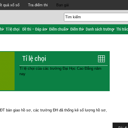
t quả xổ số
Tra điểm thi
Bạn gái
hi
Tỉ lệ chọi
Đề thi – Đáp án
Điểm chuẩn
Điểm thi
Danh sách trường
Thi trắ
Tỉ lệ chọi
Tỉ lệ chọi của các trường Đại Học Cao Đẳng năm
nay
&ĐT bàn giao hồ sơ, các trường ĐH đã thống kê số lượng hồ sơ,