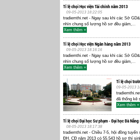
Tỉ lệ chọi Học viện Tài chính năm 2013
09-05-2013 18:22:05
tradiemthi.net - Ngay sau khi các Sở GD
nhìn chung số lượng hồ sơ đều giảm,...
Xem thêm +
Tỉ lệ chọi Học viện Ngân hàng năm 2013
09-05-2013 18:16:16
tradiemthi.net - Ngay sau khi các Sở GD
nhìn chung số lượng hồ sơ đều giảm,...
Xem thêm +
Tỉ lệ chọi tr
09-05-2013 1
tradiemthi.n
đã thống kê 
Xem thêm +
Tỉ lệ chọi Đại học Sư phạm - Đại học Đà Nẵn
08-05-2013 18:17:38
tradiemthi.net - Chiều 7-5, hội đồng tuyển
ĐH, CĐ năm 2013 có 55.543 hồ sơ thí sinh