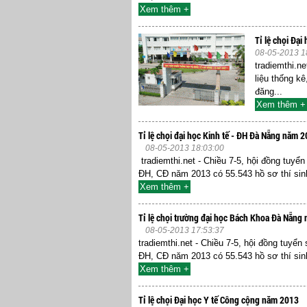
Xem thêm +
Tỉ lệ chọi Đạ
08-05-2013 1
tradiemthi.n
liệu thống k
đăng...
Xem thêm +
Tỉ lệ chọi đại học Kinh tế - ĐH Đà Nẵng năm 
08-05-2013 18:03:00
tradiemthi.net - Chiều 7-5, hội đồng tuyển
ĐH, CĐ năm 2013 có 55.543 hồ sơ thí sinh
Xem thêm +
Tỉ lệ chọi trường đại học Bách Khoa Đà Nẵng
08-05-2013 17:53:37
tradiemthi.net - Chiều 7-5, hội đồng tuyển
ĐH, CĐ năm 2013 có 55.543 hồ sơ thí sinh
Xem thêm +
Tỉ lệ chọi Đại học Y tế Công cộng năm 2013