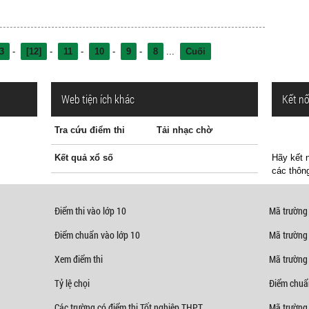
3
-
[12]
-
11
-
10
-
9
-
8
...
Cuối
Web tiện ích khác
Kết nố
Tra cứu điểm thi
Tải nhạc chờ
Kết quả xổ số
Hãy kết n
các thông
Điểm thi vào lớp 10
Mã trường
Điểm chuẩn vào lớp 10
Mã trường
Xem điểm thi
Mã trường
Tỷ lệ chọi
Điểm chuẩ
Các trường có điểm thi Tốt nghiệp THPT
Mã trường 