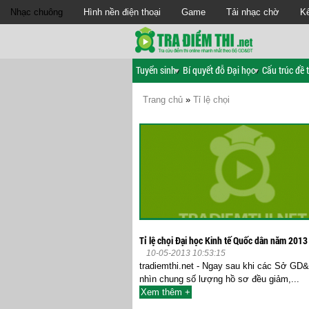
Nhạc chuông
Hình nền điện thoại
Game
Tải nhạc chờ
Kế
Tuyển sinh
Bí quyết đỗ Đại học
Cấu trúc đề t
Trang chủ
»
Tỉ lệ chọi
Tỉ lệ chọi Đại học Kinh tế Quốc dân năm 2013
10-05-2013 10:53:15
tradiemthi.net - Ngay sau khi các Sở GD
nhìn chung số lượng hồ sơ đều giảm,...
Xem thêm +