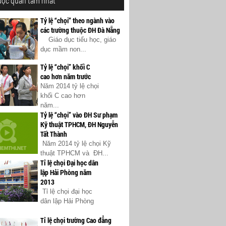
ược quan tâm nhất
Tỷ lệ “chọi” theo ngành vào
các trường thuộc ĐH Đà Nẵng
Giáo dục tiểu học, giáo
dục mầm non...
Tỷ lệ “chọi” khối C
cao hơn năm trước
Năm 2014 tỷ lệ chọi
khối C cao hơn
năm...
Tỷ lệ “chọi” vào ĐH Sư phạm
Kỹ thuật TPHCM, ĐH Nguyễn
Tất Thành
Năm 2014 tỷ lệ chọi Kỹ
thuật TPHCM và ĐH...
Tỉ lệ chọi Đại học dân
lập Hải Phòng năm
2013
Tỉ lệ chọi đại học
dân lập Hải Phòng
Tỉ lệ chọi trường Cao đẳng