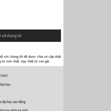
i với chúng tôi
ối với chúng tôi để được chia sẻ cập nhật
 tin mới nhất, hay nhất từ con gái
 THPT
 Đại học
n đại học cao đẳng
Đại học khối An ninh