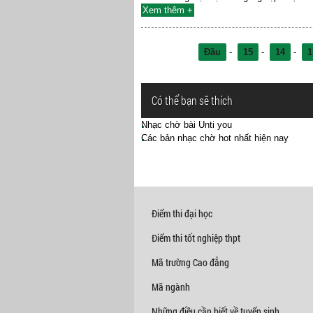
Xem thêm +
Đầu
-
15
-
14
-
1
Có thể bạn sẽ thích
Nhạc chờ bài Unti you
Các bản nhạc chờ hot nhất hiện nay
Điểm thi đại học
Điểm thi tốt nghiệp thpt
Mã trường Cao đẳng
Mã ngành
Những điều cần biết về tuyển sinh