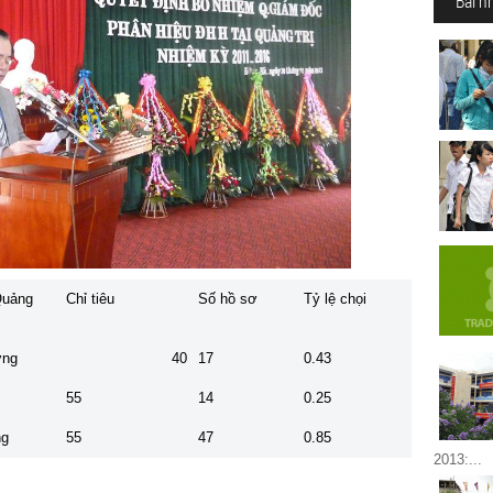
Bài n
Quảng
Chỉ tiêu
Số hồ sơ
Tỷ lệ chọi
ờng
40
17
0.43
55
14
0.25
ng
55
47
0.85
2013:...