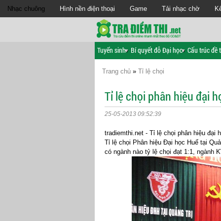
Nhạc chuông
Hình nền điện thoại
Game
Tải nhạc chờ
Kế
Tuyển sinh
Bí quyết đỗ Đại học
Cấu trúc đề t
Trang chủ
»
Tỉ lệ chọi
Tỉ lệ chọi phân hiệu đại 
25-05-2013 09:52:39
tradiemthi.net - Tỉ lệ chọi phân hiệu đạ
Tỉ lệ chọi Phân hiệu Đại học Huế tại Qu
có ngành nào tỷ lệ chọi đạt 1:1, ngành 