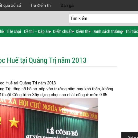
t quả xổ số
Tra điểm thi
Bạn gái
hi
Tỉ lệ chọi
Đề thi – Đáp án
Điểm chuẩn
Điểm thi
Danh sách trường
Thi trắ
học Huế tại Quảng Trị năm 2013
i học Huế tại Quảng Trị năm 2013
ảng Trị: tổng số hồ sơ nộp vào trường năm nay khá thấp, không
Kĩ thuật Công trình Xây dựng chọi cao nhất cũng ở mức 0.85