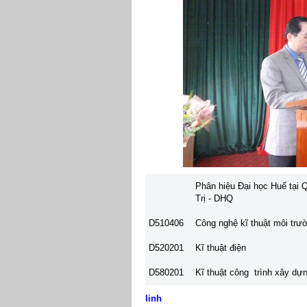
Phân hiệu Đại học Huế tại 
Trị
- DHQ
D510406
Công nghệ kĩ thuật môi trư
D520201
Kĩ thuật điện
D580201
Kĩ thuật công trình xây dự
linh