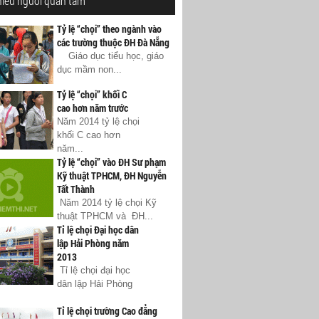
hiều người quan tâm
Tỷ lệ “chọi” theo ngành vào
các trường thuộc ĐH Đà Nẵng
Giáo dục tiểu học, giáo
dục mầm non...
Tỷ lệ “chọi” khối C
cao hơn năm trước
Năm 2014 tỷ lệ chọi
khối C cao hơn
năm...
Tỷ lệ “chọi” vào ĐH Sư phạm
Kỹ thuật TPHCM, ĐH Nguyễn
Tất Thành
Năm 2014 tỷ lệ chọi Kỹ
thuật TPHCM và ĐH...
Tỉ lệ chọi Đại học dân
lập Hải Phòng năm
2013
Tỉ lệ chọi đại học
dân lập Hải Phòng
Tỉ lệ chọi trường Cao đẳng