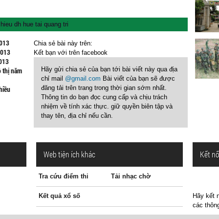
hieu dh hue tai quang tri
2013
Chia sẻ bài này trên:
2013
Kết bạn với
trên facebook
2013
Hãy gửi chia sẻ của bạn tới bài viết này qua địa
ô thị năm
chỉ mail
@gmail.com
Bài viết của bạn sẽ được
đăng tải trên trang trong thời gian sớm nhất.
hiều
Thông tin do bạn đọc cung cấp và chịu trách
nhiệm về tính xác thực. giữ quyền biên tập và
thay tên, địa chỉ nếu cần.
Web tiện ích khác
Kết nố
Tra cứu điểm thi
Tải nhạc chờ
Kết quả xổ số
Hãy kết n
các thông