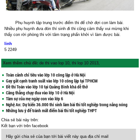
Phụ huynh tập trung trước điểm thi để chờ đợi con làm bài.
Nhiều phụ huynh đưa đón thí sinh đi thi cũng cảm thấy vui mừng khi
thấy con rời phòng thi với tâm trạng phấn khởi vì làm được bài.
linh
5
2249
Xem thêm chủ đề:
de thi vao lop 10
,
thi lop 10 2013
,
Toàn cảnh chỉ tiêu vào lớp 10 công lập ở Hà Nội
Gay gắt cạnh tranh suất vào lớp 10 công lập tại TPHCM
Đề thi Toán vào lớp 10 tại Quảng Bình khá dễ thở
Căng thẳng chạy đua vào lớp 10 ở Hà Nội
Tâm sự của mẹ ngày con vào lớp 6
Nghệ An: Dự kiến 36.000 thí sinh làm bài thi tốt nghiệp trong nắng nóng
Những lưu ý để tránh mất điểm bài thi tốt nghiệp THPT
Chia sẻ bài này trên:
Kết bạn với
trên facebook
Hãy gửi chia sẻ của bạn tới bài viết này qua địa chỉ mail