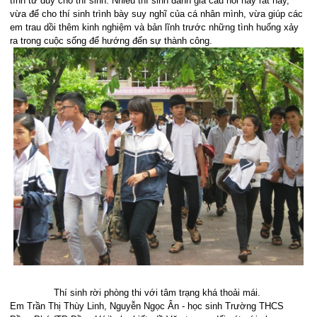
tính tư duy cho thí sinh. Nhiều thí sinh đánh giá câu hỏi này rất hay,
vừa để cho thí sinh trình bày suy nghĩ của cá nhân mình, vừa giúp các
em trau dồi thêm kinh nghiệm và bản lĩnh trước những tình huống xảy
ra trong cuộc sống để hướng đến sự thành công.
Thí sinh rời phòng thi với tâm trạng khá thoải mái.
Em Trần Thị Thùy Linh, Nguyễn Ngọc Ân - học sinh Trường THCS