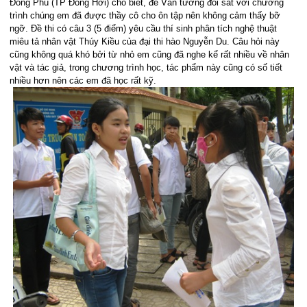
Đồng Phú (TP Đồng Hới) cho biết, đề Văn tương đối sát với chương
trình chúng em đã được thầy cô cho ôn tập nên không cảm thấy bỡ
ngỡ. Đề thi có câu 3 (5 điểm) yêu cầu thí sinh phân tích nghệ thuật
miêu tả nhân vật Thúy Kiều của đại thi hào Nguyễn Du. Câu hỏi này
cũng không quá khó bởi từ nhỏ em cũng đã nghe kể rất nhiều về nhân
vật và tác giả, trong chương trình học, tác phẩm này cũng có số tiết
nhiều hơn nên các em đã học rất kỹ.