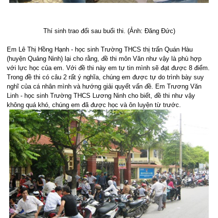
Thí sinh trao đổi sau buổi thi. (Ảnh: Đăng Đức)
Em Lê Thị Hồng Hạnh - học sinh Trường THCS thị trấn Quán Hàu
(huyện Quảng Ninh) lại cho rằng, đề thi môn Văn như vậy là phù hợp
với lực học của em. Với đề thi này em tự tin mình sẽ đạt được 8 điểm.
Trong đề thi có câu 2 rất ý nghĩa, chúng em được tự do trình bày suy
nghĩ của cá nhân mình và hướng giải quyết vấn đề. Em Trương Văn
Linh - học sinh Trường THCS Lương Ninh cho biết, đề thi như vậy
không quá khó, chúng em đã được học và ôn luyện từ trước.