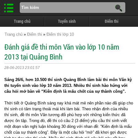
Trang chủ
Tuyển sinh
Điểm thi
Trang chủ
»
Điểm thi
»
Điểm thi lớp 10
Đánh giá đề thi môn Văn vào lớp 10 năm
2013 tại Quảng Bình
28-06-2013 23:01:57
Sáng 26/6, hơn 10.500 thí sinh Quảng Bình làm bài thi môn Văn kỳ
thi tuyển sinh vào lớp 10 năm 2013. Nhiều thí sinh hào hứng với
câu hỏi mở bàn về “Kiên định là mấu chốt của sự thành công”.
Thời tiết ở Quảng Bình sáng nay khá mát mẻ nên phần nào đã giúp cho
thí sinh có tâm trạng thoải mái khi làm bài. Theo nhận định của nhiều
thí sinh, đề thi môn Văn tương đối phù hợp với những kiến thức đã
được ôn tập. Trong đó, đề thi có câu 2 (3 điểm) yêu cầu thí sinh viết
một đoạn văn nghị luận khoảng 30 dòng với nhan đề: “Kiên định là mấu
chốt của sự thành công”. Đây là một câu hỏi “mở” đã khơi gợi được