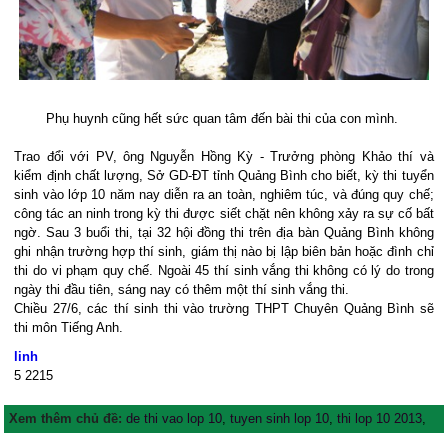
Phụ huynh cũng hết sức quan tâm đến bài thi của con mình.
Trao đổi với PV, ông Nguyễn Hồng Kỳ - Trưởng phòng Khảo thí và
kiểm định chất lượng, Sở GD-ĐT tỉnh Quảng Bình cho biết, kỳ thi tuyển
sinh vào lớp 10 năm nay diễn ra an toàn, nghiêm túc, và đúng quy chế;
công tác an ninh trong kỳ thi được siết chặt nên không xảy ra sự cố bất
ngờ. Sau 3 buổi thi, tại 32 hội đồng thi trên địa bàn Quảng Bình không
ghi nhận trường hợp thí sinh, giám thị nào bị lập biên bản hoặc đình chỉ
thi do vi phạm quy chế. Ngoài 45 thí sinh vắng thi không có lý do trong
ngày thi đầu tiên, sáng nay có thêm một thí sinh vắng thi.
Chiều 27/6, các thí sinh thi vào trường THPT Chuyên Quảng Bình sẽ
thi môn Tiếng Anh.
linh
5
2215
Xem thêm chủ đề:
de thi vao lop 10
,
tuyen sinh lop 10
,
thi lop 10 2013
,