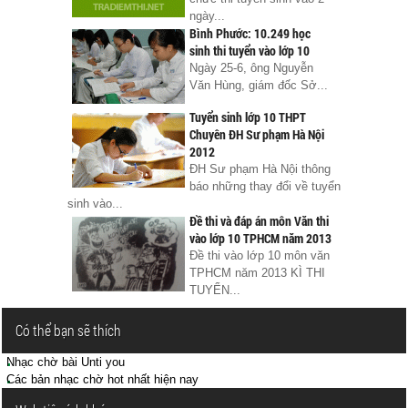
ngày...
Bình Phước: 10.249 học
sinh thi tuyển vào lớp 10
Ngày 25-6, ông Nguyễn
Văn Hùng, giám đốc Sở...
Tuyển sinh lớp 10 THPT
Chuyên ĐH Sư phạm Hà Nội
2012
ĐH Sư phạm Hà Nội thông
báo những thay đổi về tuyển
sinh vào...
Đề thi và đáp án môn Văn thi
vào lớp 10 TPHCM năm 2013
Đề thi vào lớp 10 môn văn
TPHCM năm 2013 KÌ THI
TUYỂN...
Có thể bạn sẽ thích
Nhạc chờ bài Unti you
Các bản nhạc chờ hot nhất hiện nay