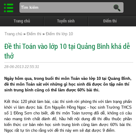
Trang chủ
Tuyển sinh
Điểm thi
Trang chủ
»
Điểm thi
»
Điểm thi lớp 10
Đề thi Toán vào lớp 10 tại Quảng Bình khá dễ
thở
28-06-2013 22:55:31
Ngày hôm qua, trong buổi thi môn Toán vào lớp 10 tại Quảng Bình,
đề thi môn Toán sát với những gì học sinh đã được ôn tập nên thí
sinh trung bình cũng có thể làm được 60% bài thi.
Kết thúc 120 phút làm bài, các thí sinh rời phòng thi với tâm trạng phấn
khởi vì làm được bài. Em Nguyễn Hồng Ngọc - học sinh Trường THCS
số 1 Đồng Sơn cho biết, đề thi môn Toán tương đối dễ, không có câu
nào mang tính chất đánh đố, hầu hết nội dung đề thi đều thuộc phần
kiến thức cơ bản nên học sinh trung bình cũng làm được 60% bài thi.
Ngọc rất tự tin cho rằng với đề thi này em sẽ đạt được 9 điểm.