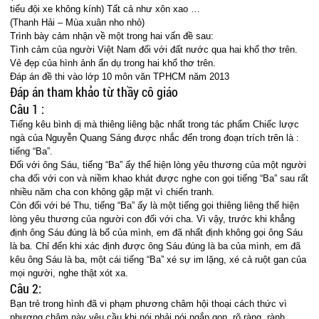
tiểu đội xe không kính) Tất cả như xôn xao …
(Thanh Hải – Mùa xuân nho nhỏ)
Trình bày cảm nhận về một trong hai vấn đề sau:
Tình cảm của người Việt Nam đối với đất nước qua hai khổ thơ trên.
Vẻ đẹp của hình ảnh ẩn dụ trong hai khổ thơ trên.
Đáp án đề thi vào lớp 10 môn văn TPHCM năm 2013
Đáp án tham khảo từ thầy cô giáo
Câu 1 :
Tiếng kêu bình dị mà thiêng liêng bậc nhất trong tác phẩm Chiếc lược
ngà của Nguyễn Quang Sáng được nhắc đến trong đoạn trích trên là :
tiếng “Ba”.
Đối với ông Sáu, tiếng “Ba” ấy thể hiện lòng yêu thương của một người
cha đối với con và niềm khao khát được nghe con gọi tiếng “Ba” sau rất
nhiều năm cha con không gặp mặt vì chiến tranh.
Còn đối với bé Thu, tiếng “Ba” ấy là một tiếng gọi thiêng liêng thể hiện
lòng yêu thương của người con đối với cha. Vì vậy, trước khi khẳng
định ông Sáu đúng là bố của mình, em đã nhất định không gọi ông Sáu
là ba. Chỉ đến khi xác định được ông Sáu đúng là ba của mình, em đã
kêu ông Sáu là ba, một cái tiếng “Ba” xé sự im lặng, xé cả ruột gan của
mọi người, nghe thật xót xa.
Câu 2:
Bạn trẻ trong hình đã vi phạm phương châm hội thoại cách thức vì
phương châm này yêu cầu khi nói phải nói ngắn gọn, rõ ràng, rành