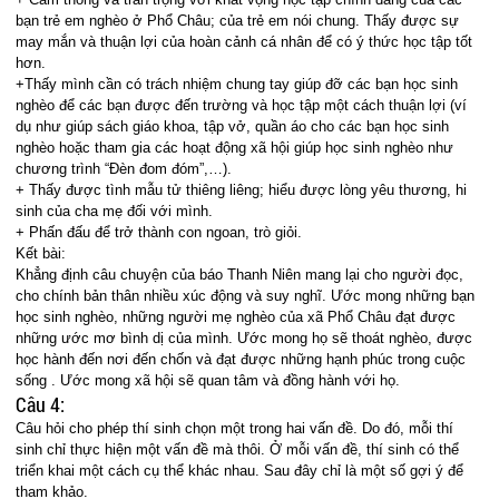
bạn trẻ em nghèo ở Phổ Châu; của trẻ em nói chung. Thấy được sự
may mắn và thuận lợi của hoàn cảnh cá nhân để có ý thức học tập tốt
hơn.
+Thấy mình cần có trách nhiệm chung tay giúp đỡ các bạn học sinh
nghèo để các bạn được đến trường và học tập một cách thuận lợi (ví
dụ như giúp sách giáo khoa, tập vở, quần áo cho các bạn học sinh
nghèo hoặc tham gia các hoạt động xã hội giúp học sinh nghèo như
chương trình “Đèn đom đóm”,…).
+ Thấy được tình mẫu tử thiêng liêng; hiểu được lòng yêu thương, hi
sinh của cha mẹ đối với mình.
+ Phấn đấu để trở thành con ngoan, trò giỏi.
Kết bài:
Khẳng định câu chuyện của báo Thanh Niên mang lại cho người đọc,
cho chính bản thân nhiều xúc động và suy nghĩ. Ước mong những bạn
học sinh nghèo, những người mẹ nghèo của xã Phổ Châu đạt được
những ước mơ bình dị của mình. Ước mong họ sẽ thoát nghèo, được
học hành đến nơi đến chốn và đạt được những hạnh phúc trong cuộc
sống . Ước mong xã hội sẽ quan tâm và đồng hành với họ.
Câu 4:
Câu hỏi cho phép thí sinh chọn một trong hai vấn đề. Do đó, mỗi thí
sinh chỉ thực hiện một vấn đề mà thôi. Ở mỗi vấn đề, thí sinh có thể
triển khai một cách cụ thể khác nhau. Sau đây chỉ là một số gợi ý để
tham khảo.