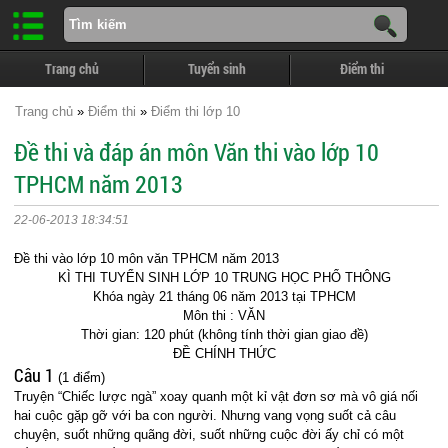
Trang chủ
Tuyển sinh
Điểm thi
Trang chủ
»
Điểm thi
»
Điểm thi lớp 10
Đề thi và đáp án môn Văn thi vào lớp 10
TPHCM năm 2013
22-06-2013 18:34:51
Đề thi vào lớp 10 môn văn TPHCM năm 2013
KÌ THI TUYỂN SINH LỚP 10 TRUNG HỌC PHỔ THÔNG
Khóa ngày 21 tháng 06 năm 2013 tại TPHCM
Môn thi : VĂN
Thời gian: 120 phút (không tính thời gian giao đề)
ĐỀ CHÍNH THỨC
Câu 1
(1 điểm)
Truyện “Chiếc lược ngà” xoay quanh một kỉ vật đơn sơ mà vô giá nối
hai cuộc gặp gỡ với ba con người. Nhưng vang vọng suốt cả câu
chuyện, suốt những quãng đời, suốt những cuộc đời ấy chỉ có một