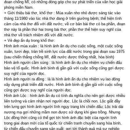
đoạn chống Mĩ, có những đóng góp cho sự phát triển của văn học giải
phóng miền Nam.
+ Giới thiệu bài thơ, khổ thơ : Mùa xuân nho nhỏ được sáng tác vào
tháng 11/1980 vào lúc nhà thơ đang ở trên giường bệnh; thể hiện tình
cảm của nhà thơ đối với đất nước; về cơ bản bài thơ có ba phần, đoạn
thơ này là phần thứ hai trong bài thơ; phần thơ thể hiện suy nghĩ của
nhà thơ về trách nhiệm đối với đất nước.
+ Vẻ đẹp ẩn dụ trong khổ thơ:
Hình ảnh mùa xuân : là hình ảnh ẩn dụ cho cuộc sống, một cuộc sống
xuân, tươi đẹp, tràn trề sinh lực của đất nước trong giai đoạn sau 1975
(sau chiến thắng chống Mĩ, đất nước được thống nhất, hòa bình)
Hình ảnh người cầm súng : là hình ảnh ẩn dụ cho nhiệm vụ chiến đấu
bảo vệ tổ quốc. Hình ảnh bình dị gần gũi với cuộc sống cũng gợi được
suy nghĩ của người đọc.
Hình ảnh người ra đồng : là là hình ảnh ẩn dụ cho nhiệm vụ lao động
xây dựng phát triển đất nước. Hình ảnh bình dị gần gũi với cuộc sống
cũng gợi được suy nghĩ của người đọc.
Hình ảnh Lộc : hình ảnh ẩn dụ có tính đa nghĩa cho nên gợi được nhiều
liên tưởng và cảm nhận nơi người đọc. Lộc là chồi non. Lộc giắt đầy
trên lưng gợi hình ảnh người lính ngụy trang khi chiến đấu; Lộc trải dài
nương mạ gợi những mầm non được sử dụng khi gieo trồng. Nhưng
Lộc đồng thời cũng có thể gợi tới hình ảnh đặc biệt của người lính
trong giai đoạn mới của tổ quốc từ chiến tranh chuyển sang hòa bình,
từ chiến đấu chuyển sang sản xuất; gợi tới thành quả mà sự nghiệp