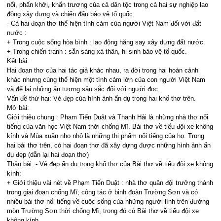
nổi, phấn khởi, khẩn trương của cả dân tộc trong cả hai sự nghiệp lao
động xây dựng và chiến đấu bảo vệ tổ quốc.
- Cả hai đoạn thơ thể hiện tình cảm của người Việt Nam đối với đất
nước :
+ Trong cuộc sống hòa bình : lao động hăng say xây dựng đất nước.
+ Trong chiến tranh : sẵn sàng xả thân, hi sinh bảo vệ tổ quốc.
Kết bài:
Hai đoạn thơ của hai tác giả khác nhau, ra đời trong hai hoàn cảnh
khác nhưng cùng thể hiện một tình cảm lớn của con người Việt Nam
và để lại những ấn tượng sâu sắc đối với người đọc.
Vấn đề thứ hai: Vẻ đẹp của hình ảnh ẩn dụ trong hai khổ thơ trên.
Mở bài:
Giới thiệu chung : Phạm Tiến Duật và Thanh Hải là những nhà thơ nổi
tiếng của văn học Việt Nam thời chống Mĩ. Bài thơ về tiểu đội xe không
kính và Mùa xuân nho nhỏ là những thi phẩm nổi tiếng của họ. Trong
hai bài thơ trên, có hai đoạn thơ đã xây dựng được những hình ảnh ẩn
dụ đẹp (dẫn lại hai đoạn thơ)
Thân bài: - Vẻ đẹp ẩn dụ trong khổ thơ của Bài thơ về tiểu đội xe không
kính:
+ Giới thiệu vài nét về Phạm Tiến Duật : nhà thơ quân đội trưởng thành
trong giai đoạn chống Mĩ; công tác ở binh đoàn Trường Sơn và có
nhiều bài thơ nổi tiếng về cuộc sống của những người lính trên đường
mòn Trường Sơn thời chống Mĩ, trong đó có Bài thơ về tiểu đội xe
không kính.