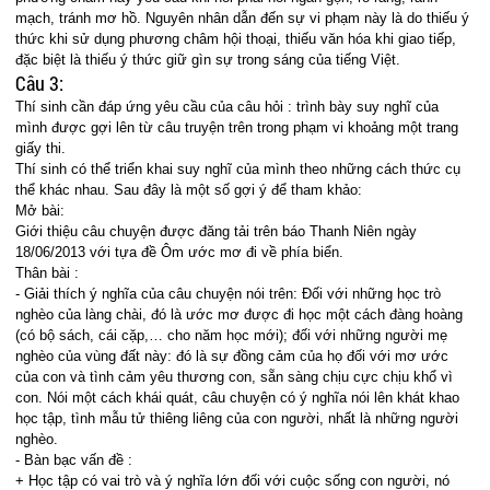
mạch, tránh mơ hồ. Nguyên nhân dẫn đến sự vi phạm này là do thiếu ý
thức khi sử dụng phương châm hội thoại, thiếu văn hóa khi giao tiếp,
đặc biệt là thiếu ý thức giữ gìn sự trong sáng của tiếng Việt.
Câu 3:
Thí sinh cần đáp ứng yêu cầu của câu hỏi : trình bày suy nghĩ của
mình được gợi lên từ câu truyện trên trong phạm vi khoảng một trang
giấy thi.
Thí sinh có thể triển khai suy nghĩ của mình theo những cách thức cụ
thể khác nhau. Sau đây là một số gợi ý để tham khảo:
Mở bài:
Giới thiệu câu chuyện được đăng tải trên báo Thanh Niên ngày
18/06/2013 với tựa đề Ôm ước mơ đi về phía biển.
Thân bài :
- Giải thích ý nghĩa của câu chuyện nói trên: Đối với những học trò
nghèo của làng chài, đó là ước mơ được đi học một cách đàng hoàng
(có bộ sách, cái cặp,… cho năm học mới); đối với những người mẹ
nghèo của vùng đất này: đó là sự đồng cảm của họ đối với mơ ước
của con và tình cảm yêu thương con, sẵn sàng chịu cực chịu khổ vì
con. Nói một cách khái quát, câu chuyện có ý nghĩa nói lên khát khao
học tập, tình mẫu tử thiêng liêng của con người, nhất là những người
nghèo.
- Bàn bạc vấn đề :
+ Học tập có vai trò và ý nghĩa lớn đối với cuộc sống con người, nó