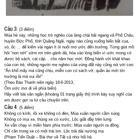
Câu 3
: (3 điểm)
Mùa hè này, những học trò nghèo của làng chài bãi ngang xã Phổ Châu,
huyện Đức Phổ, tỉnh Quãng Ngãi, ngày nào cũng xuống biển bắt cua,
sò, ốc … để kiếm vài ngàn ít ỏi nuôi mơ ước đến trường. Từng giọt mồ
hôi “non nớt” sớm rơi trên gành đá, hòa vào lòng biển vì ước mong có
được bộ sách, cái cặp… cho năm học mới. Đồng hành với khát khao
của con trẻ, những người mẹ nghèo của vùng đất này cũng nói với con:
“Ăn khổ mấy má cũng chịu, miễn con có sách vở, quần áo mới tới
trường là má vui rồi!”
(Theo Báo Thanh niên ngày 18-6-2013,
Ôm ước mơ đi về phía biển)
Hãy viết bài văn ngắn (khoảng 01 trang giấy thi) trình bày suy nghĩ của
em được gợi ra từ câu chuyện trên.
Câu 4
: (5 điểm)
Không có kính, rồi xe không có đèn, Mùa xuân người cầm súng
Không có mui xe, thùng xe có xước, Lộc giắt đầy trên lưng
Xe vẫn chạy vì miền Nam phía trước: Mùa xuân người ra đồng
Chỉ cần trong xe có một trái tim. Lộc trải dài nương mạ
(Phạm Tiến Duật – Bài thơ về Tất cả như hối hả