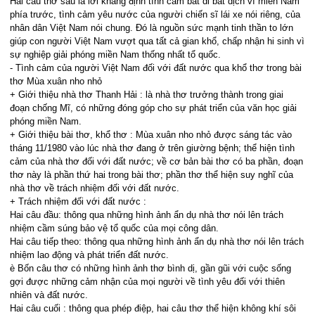
Hai câu thơ sau là lời khẳng định tình cảm bất di bất dịch vì miền Nam
phía trước, tình cảm yêu nước của người chiến sĩ lái xe nói riêng, của
nhân dân Việt Nam nói chung. Đó là nguồn sức mạnh tinh thần to lớn
giúp con người Việt Nam vượt qua tất cả gian khổ, chấp nhận hi sinh vì
sự nghiệp giải phóng miền Nam thống nhất tổ quốc.
- Tình cảm của người Việt Nam đối với đất nước qua khổ thơ trong bài
thơ Mùa xuân nho nhỏ
+ Giới thiệu nhà thơ Thanh Hải : là nhà thơ trưởng thành trong giai
đoạn chống Mĩ, có những đóng góp cho sự phát triển của văn học giải
phóng miền Nam.
+ Giới thiệu bài thơ, khổ thơ : Mùa xuân nho nhỏ được sáng tác vào
tháng 11/1980 vào lúc nhà thơ đang ở trên giường bệnh; thể hiện tình
cảm của nhà thơ đối với đất nước; về cơ bản bài thơ có ba phần, đoạn
thơ này là phần thứ hai trong bài thơ; phần thơ thể hiện suy nghĩ của
nhà thơ về trách nhiệm đối với đất nước.
+ Trách nhiệm đối với đất nước :
Hai câu đầu: thông qua những hình ảnh ẩn dụ nhà thơ nói lên trách
nhiệm cầm súng bảo vệ tổ quốc của mọi công dân.
Hai câu tiếp theo: thông qua những hình ảnh ẩn dụ nhà thơ nói lên trách
nhiệm lao động và phát triển đất nước.
è Bốn câu thơ có những hình ảnh thơ bình dị, gần gũi với cuộc sống
gợi được những cảm nhận của mọi người về tình yêu đối với thiên
nhiên và đất nước.
Hai câu cuối : thông qua phép điệp, hai câu thơ thể hiện không khí sôi