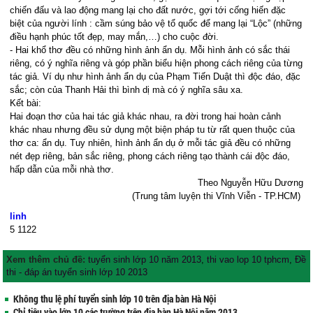
chiến đấu và lao động mang lại cho đất nước, gợi tới cống hiến đặc
biệt của người lính : cầm súng bảo vệ tổ quốc để mang lại “Lộc” (những
điều hạnh phúc tốt đẹp, may mắn,…) cho cuộc đời.
- Hai khổ thơ đều có những hình ảnh ẩn dụ. Mỗi hình ảnh có sắc thái
riêng, có ý nghĩa riêng và góp phần biểu hiện phong cách riêng của từng
tác giả. Ví dụ như hình ảnh ẩn dụ của Phạm Tiến Duật thì độc đáo, đặc
sắc; còn của Thanh Hải thì bình dị mà có ý nghĩa sâu xa.
Kết bài:
Hai đoạn thơ của hai tác giả khác nhau, ra đời trong hai hoàn cảnh
khác nhau nhưng đều sử dụng một biện pháp tu từ rất quen thuộc của
thơ ca: ẩn dụ. Tuy nhiên, hình ảnh ẩn dụ ở mỗi tác giả đều có những
nét đẹp riêng, bản sắc riêng, phong cách riêng tạo thành cái độc đáo,
hấp dẫn của mỗi nhà thơ.
Theo Nguyễn Hữu Dương
(Trung tâm luyện thi Vĩnh Viễn - TP.HCM)
linh
5
1122
Xem thêm chủ đề:
tuyển sinh lớp 10 năm 2013
,
thi vao lop 10 tphcm
,
Đề
thi - đáp án tuyển sinh lớp 10 2013
Không thu lệ phí tuyển sinh lớp 10 trên địa bàn Hà Nội
Chỉ tiêu vào lớp 10 các trường trên địa bàn Hà Nội năm 2013