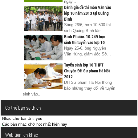
ngày...
Đánh giá đề thi môn Văn vào
lớp 10 năm 2013 tại Quảng
Bình
Sáng 26/6, hơn 10.500 thí
sinh Quảng Bình làm...
Bình Phước: 10.249 học
sinh thi tuyển vào lớp 10
Ngày 25-6, ông Nguyễn
Văn Hùng, giám đốc Sở...
Tuyển sinh lớp 10 THPT
Chuyên ĐH Sư phạm Hà Nội
2012
ĐH Sư phạm Hà Nội thông
báo những thay đổi về tuyển
sinh vào...
Có thể bạn sẽ thích
Nhạc chờ bài Unti you
Các bản nhạc chờ hot nhất hiện nay
Web tiện ích khác