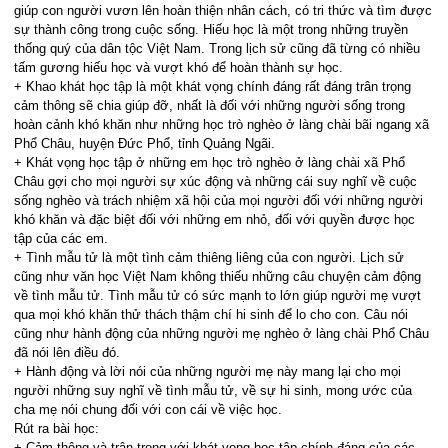
giúp con người vươn lên hoàn thiện nhân cách, có tri thức và tìm được
sự thành công trong cuộc sống. Hiếu học là một trong những truyền
thống quý của dân tộc Việt Nam. Trong lịch sử cũng đã từng có nhiều
tấm gương hiếu học và vượt khó để hoàn thành sự học.
+ Khao khát học tập là một khát vọng chính đáng rất đáng trân trọng
cảm thông sẽ chia giúp đỡ, nhất là đối với những người sống trong
hoàn cảnh khó khăn như những học trò nghèo ở làng chài bãi ngang xã
Phổ Châu, huyện Đức Phổ, tỉnh Quảng Ngãi.
+ Khát vọng học tập ở những em học trò nghèo ở làng chài xã Phổ
Châu gợi cho mọi người sự xúc động và những cái suy nghĩ về cuộc
sống nghèo và trách nhiệm xã hội của mọi người đối với những người
khó khăn và đặc biệt đối với những em nhỏ, đối với quyền được học
tập của các em.
+ Tình mẫu tử là một tình cảm thiêng liêng của con người. Lịch sử
cũng như văn học Việt Nam không thiếu những câu chuyện cảm động
về tình mẫu tử. Tình mẫu tử có sức mạnh to lớn giúp người mẹ vượt
qua mọi khó khăn thử thách thậm chí hi sinh để lo cho con. Câu nói
cũng như hành động của những người mẹ nghèo ở làng chài Phổ Châu
đã nói lên điều đó.
+ Hành động và lời nói của những người mẹ này mang lại cho mọi
người những suy nghĩ về tình mẫu tử, về sự hi sinh, mong ước của
cha mẹ nói chung đối với con cái về việc học.
Rút ra bài học:
+ Cảm thông và trân trọng với khát vọng học tập chính đáng của các