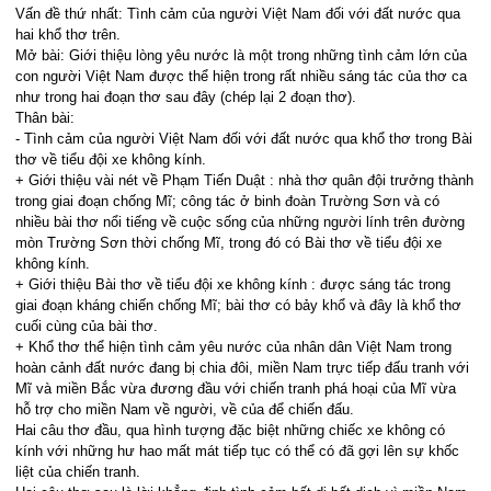
Vấn đề thứ nhất: Tình cảm của người Việt Nam đối với đất nước qua
hai khổ thơ trên.
Mở bài: Giới thiệu lòng yêu nước là một trong những tình cảm lớn của
con người Việt Nam được thể hiện trong rất nhiều sáng tác của thơ ca
như trong hai đoạn thơ sau đây (chép lại 2 đoạn thơ).
Thân bài:
- Tình cảm của người Việt Nam đối với đất nước qua khổ thơ trong Bài
thơ về tiểu đội xe không kính.
+ Giới thiệu vài nét về Phạm Tiến Duật : nhà thơ quân đội trưởng thành
trong giai đoạn chống Mĩ; công tác ở binh đoàn Trường Sơn và có
nhiều bài thơ nổi tiếng về cuộc sống của những người lính trên đường
mòn Trường Sơn thời chống Mĩ, trong đó có Bài thơ về tiểu đội xe
không kính.
+ Giới thiệu Bài thơ về tiểu đội xe không kính : được sáng tác trong
giai đoạn kháng chiến chống Mĩ; bài thơ có bảy khổ và đây là khổ thơ
cuối cùng của bài thơ.
+ Khổ thơ thể hiện tình cảm yêu nước của nhân dân Việt Nam trong
hoàn cảnh đất nước đang bị chia đôi, miền Nam trực tiếp đấu tranh với
Mĩ và miền Bắc vừa đương đầu với chiến tranh phá hoại của Mĩ vừa
hỗ trợ cho miền Nam về người, về của để chiến đấu.
Hai câu thơ đầu, qua hình tượng đặc biệt những chiếc xe không có
kính với những hư hao mất mát tiếp tục có thể có đã gợi lên sự khốc
liệt của chiến tranh.