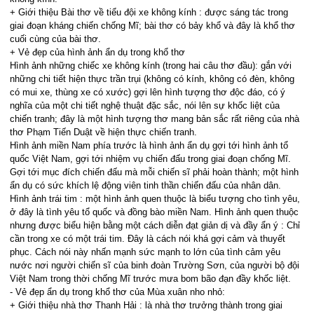
+ Giới thiệu Bài thơ về tiểu đội xe không kính : được sáng tác trong
giai đoạn kháng chiến chống Mĩ; bài thơ có bảy khổ và đây là khổ thơ
cuối cùng của bài thơ.
+ Vẻ đẹp của hình ảnh ẩn dụ trong khổ thơ
Hình ảnh những chiếc xe không kính (trong hai câu thơ đầu): gắn với
những chi tiết hiện thực trần trụi (không có kính, không có đèn, không
có mui xe, thùng xe có xước) gợi lên hình tượng thơ độc đáo, có ý
nghĩa của một chi tiết nghệ thuật đặc sắc, nói lên sự khốc liệt của
chiến tranh; đây là một hình tượng thơ mang bản sắc rất riêng của nhà
thơ Phạm Tiến Duật về hiện thực chiến tranh.
Hình ảnh miền Nam phía trước là hình ảnh ẩn dụ gợi tới hình ảnh tổ
quốc Việt Nam, gợi tới nhiệm vụ chiến đấu trong giai đoạn chống Mĩ.
Gợi tới mục đích chiến đấu mà mỗi chiến sĩ phải hoàn thành; một hình
ẩn dụ có sức khích lệ động viên tinh thần chiến đấu của nhân dân.
Hình ảnh trái tim : một hình ảnh quen thuộc là biểu tượng cho tình yêu,
ở đây là tình yêu tổ quốc và đồng bào miền Nam. Hình ảnh quen thuộc
nhưng được biểu hiện bằng một cách diễn đạt giản dị và đầy ẩn ý : Chỉ
cần trong xe có một trái tim. Đây là cách nói khá gợi cảm và thuyết
phục. Cách nói này nhấn mạnh sức mạnh to lớn của tình cảm yêu
nước nơi người chiến sĩ của binh đoàn Trường Sơn, của người bộ đội
Việt Nam trong thời chống Mĩ trước mưa bom bão đạn đầy khốc liệt.
- Vẻ đẹp ẩn dụ trong khổ thơ của Mùa xuân nho nhỏ:
+ Giới thiệu nhà thơ Thanh Hải : là nhà thơ trưởng thành trong giai