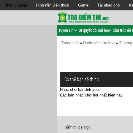
Nhạc chuông
Hình nền điện thoại
Game
Tải nhạc chờ
Kế
Tuyển sinh
Bí quyết đỗ Đại học
Cấu trúc đề t
Trang chủ
»
Danh sách trường
»
Trường 
Có thể bạn sẽ thích
Nhạc chờ bài Unti you
Các bản nhạc chờ hot nhất hiện nay
Điểm thi đại học