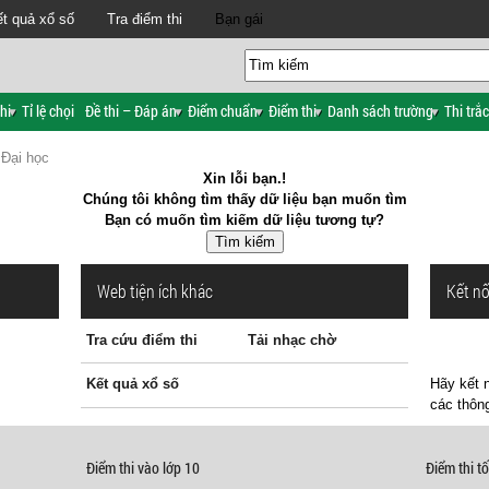
t quả xổ số
Tra điểm thi
Bạn gái
hi
Tỉ lệ chọi
Đề thi – Đáp án
Điểm chuẩn
Điểm thi
Danh sách trường
Thi trắ
Đại học
Xin lỗi bạn.!
Chúng tôi không tìm thấy dữ liệu bạn muốn tìm
Bạn có muốn tìm kiếm dữ liệu tương tự?
Web tiện ích khác
Kết nố
Tra cứu điểm thi
Tải nhạc chờ
Kết quả xổ số
Hãy kết n
các thông
Điểm thi vào lớp 10
Điểm thi tố