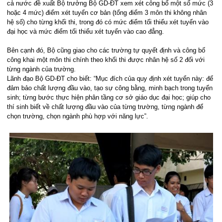
cả nước đề xuất Bộ trưởng Bộ GD-ĐT xem xét công bố một số mức (3
hoặc 4 mức) điểm xét tuyển cơ bản (tổng điểm 3 môn thi không nhân
hệ số) cho từng khối thi, trong đó có mức điểm tối thiểu xét tuyển vào
đại học và mức điểm tối thiểu xét tuyển vào cao đẳng.
Bên cạnh đó, Bộ cũng giao cho
các trường tự quyết định và công bố
công khai một môn thi chính theo khối thi được nhân hệ số 2 đối với
từng ngành của trường.
Lãnh đạo Bộ GD-ĐT cho biết: “Mục đích của quy định xét tuyển này: để
đảm bảo chất lượng đầu vào, tạo sự công bằng, minh bạch trong tuyển
sinh; từng bước thực hiện phân tầng cơ sở giáo dục đại học; giúp cho
thí sinh biết về chất lượng đầu vào của từng trường, từng ngành để
chọn trường, chọn ngành phù hợp với năng lực”.