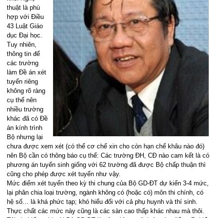
thuật là phù
hợp với Điều
43 Luật Giáo
dục Đại học.
Tuy nhiên,
thông tin để
các trường
làm Đề án xét
tuyển riêng
không rõ ràng
cụ thể nên
nhiều trường
khác đã có Đề
án kính trình
Bộ nhưng lại
chưa được xem xét (có thể cơ chế xin cho còn hạn chế khâu nào đó)
nên Bộ cần có thông báo cụ thể: Các trường ĐH, CĐ nào cam kết là có
phương án tuyển sinh giống với 62 trường đã được Bộ chấp thuận thì
cũng cho phép được xét tuyển như vậy.
Mức điểm xét tuyển theo kỳ thi chung của Bộ GD-ĐT dự kiến 3-4 mức,
lại phân chia loại trường, ngành không có (hoặc có) môn thi chính, có
hệ số… là khá phức tạp; khó hiểu đối với cả phụ huynh và thí sinh.
Thực chất các mức này cũng là các sàn cao thấp khác nhau mà thôi.