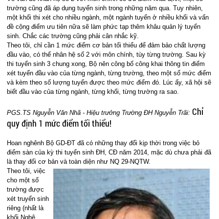
trường cũng đã áp dụng tuyển sinh trong những năm qua. Tuy nhiên,
một khối thi xét cho nhiều ngành, một ngành tuyển ở nhiều khối và vấn
đề cộng điểm ưu tiên nữa sẽ làm phức tạp thêm khâu quản lý tuyển
sinh. Chắc các trường cũng phải cân nhắc kỹ.
Theo tôi, chỉ cần 1 mức điểm cơ bản tối thiểu để đảm bảo chất lượng
đầu vào, có thể nhân hệ số 2 với môn chính, tùy từng trường. Sau kỳ
thi tuyển sinh 3 chung xong, Bộ nên công bố công khai thông tin điểm
xét tuyển đầu vào của từng ngành, từng trường, theo một số mức điểm
và kèm theo số lượng tuyển được theo mức điểm đó. Lúc ấy, xã hội sẽ
biết đầu vào của từng ngành, từng khối, từng trường ra sao.
Chỉ
PGS.TS Nguyễn Văn Nhã - Hiệu trưởng Trường ĐH Nguyễn Trãi:
quy định 1 mức điểm tối thiểu!
Hoan nghênh Bộ GD-ĐT đã có những thay đổi kịp thời trong việc bỏ
điểm sàn của kỳ thi tuyển sinh ĐH, CĐ năm 2014, mặc dù chưa phải đã
là thay đổi cơ bản và toàn diện như NQ
29-NQTW.
Theo tôi, việc
cho một số
trường được
xét truyển sinh
riêng (nhất là
khối Nghệ