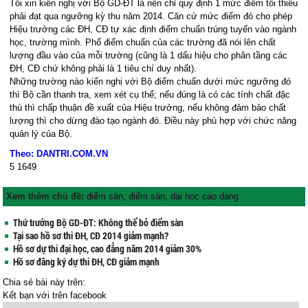
Tôi xin kiến nghị với Bộ GD-ĐT là nên chỉ quy định 1 mức điểm tối thiểu
phải đạt qua ngưỡng kỳ thu năm 2014. Căn cứ mức điểm đó cho phép
Hiệu trưởng các ĐH, CĐ tự xác định điểm chuẩn trúng tuyển vào ngành
học, trường mình. Phổ điểm chuẩn của các trường đã nói lên chất
lượng đầu vào của mỗi trường (cũng là 1 dấu hiệu cho phân tầng các
ĐH, CĐ chứ không phải là 1 tiêu chí duy nhất).
Những trường nào kiến nghị với Bộ điểm chuẩn dưới mức ngưỡng đó
thì Bộ cần thanh tra, xem xét cụ thể; nếu đúng là có các tính chất đặc
thù thì chấp thuận đề xuất của Hiệu trưởng, nếu không đảm bảo chất
lượng thì cho dừng đào tạo ngành đó. Điều này phù hợp với chức năng
quản lý của Bộ.
Theo: DANTRI.COM.VN
5
1649
Xem thêm chủ đề:
điểm sàn
,
điểm sàn
,
dai hoc cao dang
Thứ trưởng Bộ GD-ĐT: Không thể bỏ điểm sàn
Tại sao hồ sơ thi ĐH, CĐ 2014 giảm mạnh?
Hồ sơ dự thi đại học, cao đẳng năm 2014 giảm 30%
Hồ sơ đăng ký dự thi ĐH, CĐ giảm mạnh
Chia sẻ bài này trên:
Kết bạn với
trên facebook