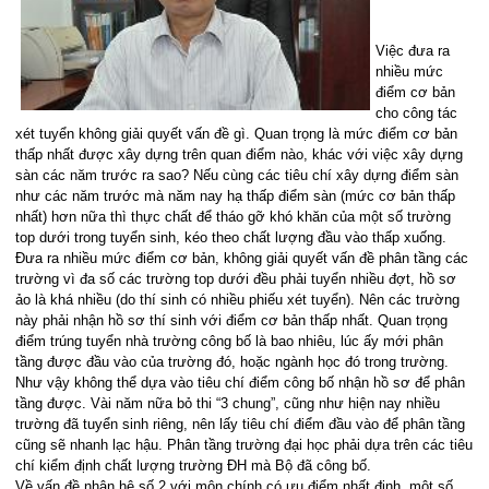
Việc đưa ra
nhiều mức
điểm cơ bản
cho công tác
xét tuyển không giải quyết vấn đề gì. Quan trọng là mức điểm cơ bản
thấp nhất được xây dựng trên quan điểm nào, khác với việc xây dựng
sàn các năm trước ra sao? Nếu cùng các tiêu chí xây dựng điểm sàn
như các năm trước mà năm nay hạ thấp điểm sàn (mức cơ bản thấp
nhất) hơn nữa thì thực chất để tháo gỡ khó khăn của một số trường
top dưới trong tuyển sinh, kéo theo chất lượng đầu vào thấp xuống.
Đưa ra nhiều mức điểm cơ bản, không giải quyết vấn đề phân tầng các
trường vì đa số các trường top dưới đều phải tuyển nhiều đợt, hồ sơ
ảo là khá nhiều (do thí sinh có nhiều phiếu xét tuyển). Nên các trường
này phải nhận hồ sơ thí sinh với điểm cơ bản thấp nhất. Quan trọng
điểm trúng tuyển nhà trường công bố là bao nhiêu, lúc ấy mới phân
tầng được đầu vào của trường đó, hoặc ngành học đó trong trường.
Như vậy không thể dựa vào tiêu chí điểm công bố nhận hồ sơ để phân
tầng được. Vài năm nữa bỏ thi “3 chung”, cũng như hiện nay nhiều
trường đã tuyển sinh riêng, nên lấy tiêu chí điểm đầu vào để phân tầng
cũng sẽ nhanh lạc hậu. Phân tầng trường đại học phải dựa trên các tiêu
chí kiểm định chất lượng trường ĐH mà Bộ đã công bố.
Về vấn đề nhân hệ số 2 với môn chính có ưu điểm nhất định, một số