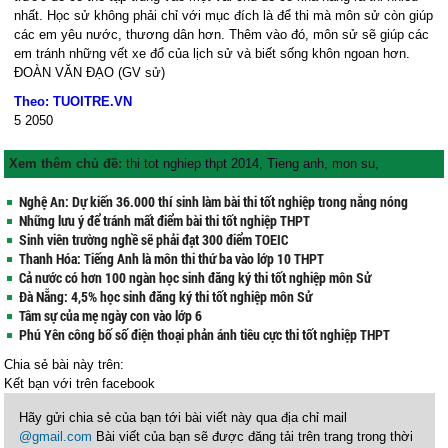
nhất. Học sử không phải chỉ với mục đích là để thi mà môn sử còn giúp
các em yêu nước, thương dân hơn. Thêm vào đó, môn sử sẽ giúp các
em tránh những vết xe đổ của lịch sử và biết sống khôn ngoan hơn.
ĐOÀN VĂN ĐẠO (GV sử)
Theo: TUOITRE.VN
5
2050
Xem thêm chủ đề:
thi tot nghiep thpt 2014
,
Tieng anh
,
mon su
,
Nghệ An: Dự kiến 36.000 thí sinh làm bài thi tốt nghiệp trong nắng nóng
Những lưu ý để tránh mất điểm bài thi tốt nghiệp THPT
Sinh viên trường nghề sẽ phải đạt 300 điểm TOEIC
Thanh Hóa: Tiếng Anh là môn thi thứ ba vào lớp 10 THPT
Cả nước có hơn 100 ngàn học sinh đăng ký thi tốt nghiệp môn Sử
Đà Nẵng: 4,5% học sinh đăng ký thi tốt nghiệp môn Sử
Tâm sự của mẹ ngày con vào lớp 6
Phú Yên công bố số điện thoại phản ánh tiêu cực thi tốt nghiệp THPT
Chia sẻ bài này trên:
Kết bạn với
trên facebook
Hãy gửi chia sẻ của bạn tới bài viết này qua địa chỉ mail
@gmail.com
Bài viết của bạn sẽ được đăng tải trên trang trong thời