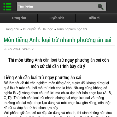
Trang chủ
Tuyển sinh
Điểm thi
Trang chủ
»
Bí quyết đỗ Đại học
»
Kinh nghiệm học thi
Môn tiếng Anh: loại trừ nhanh phương án sai
20-05-2014 14:16:17
Thi môn tiếng Anh cần loại trừ ngay phương án sai còn
môn sử chỉ cần trình bày đủ ý
Tiếng Anh cần loại trừ ngay phương án sai
Để làm tốt đề thi trắc nghiệm môn tiếng Anh, tuyệt đối không dừng lại
quá lâu ở một câu hỏi mà thí sinh cho là khó. Nhưng cũng không có
nghĩa là vội vàng chọn câu trả lời mà chưa đọc hết bốn chọn lựa (A, B,
C, D). Thí sinh cần loại trừ nhanh chóng hai chọn lựa sai và thông
thường còn lại một chọn lựa đúng và một chọn lựa gần đúng, cẩn thận
để rút ra đáp án từ hai chọn lựa này.
Với phần ngữ âm, để có đáp án đúng và nhanh, thí sinh không nên đọc