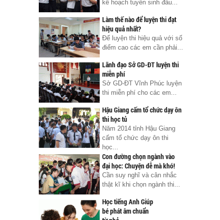
kế hoạch tuyển sinh đầu...
Làm thế nào để luyện thi đạt
hiệu quả nhất?
Để luyện thi hiệu quả với số
điểm cao các em cần phải...
Lãnh đạo Sở GD-ĐT luyện thi
miễn phí
Sở GD-ĐT Vĩnh Phúc luyện
thi miễn phí cho các em...
Hậu Giang cấm tổ chức dạy ôn
thi học tủ
Năm 2014 tỉnh Hậu Giang
cấm tổ chức dạy ôn thi
học...
Con đường chọn ngành vào
đại học: Chuyện dễ mà khó!
Cần suy nghĩ và cân nhắc
thật kĩ khi chọn ngành thi...
Học tiếng Anh Giúp
bé phát âm chuẩn