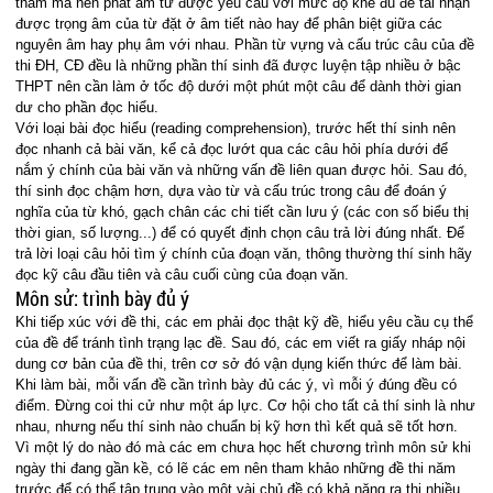
thầm mà nên phát âm từ được yêu cầu với mức độ khẽ đủ để tai nhận
được trọng âm của từ đặt ở âm tiết nào hay để phân biệt giữa các
nguyên âm hay phụ âm với nhau. Phần từ vựng và cấu trúc câu của đề
thi ĐH, CĐ đều là những phần thí sinh đã được luyện tập nhiều ở bậc
THPT nên cần làm ở tốc độ dưới một phút một câu để dành thời gian
dư cho phần đọc hiểu.
Với loại bài đọc hiểu (reading comprehension), trước hết thí sinh nên
đọc nhanh cả bài văn, kể cả đọc lướt qua các câu hỏi phía dưới để
nắm ý chính của bài văn và những vấn đề liên quan được hỏi. Sau đó,
thí sinh đọc chậm hơn, dựa vào từ và cấu trúc trong câu để đoán ý
nghĩa của từ khó, gạch chân các chi tiết cần lưu ý (các con số biểu thị
thời gian, số lượng...) để có quyết định chọn câu trả lời đúng nhất. Để
trả lời loại câu hỏi tìm ý chính của đoạn văn, thông thường thí sinh hãy
đọc kỹ câu đầu tiên và câu cuối cùng của đoạn văn.
Môn sử: trình bày đủ ý
Khi tiếp xúc với đề thi, các em phải đọc thật kỹ đề, hiểu yêu cầu cụ thể
của đề để tránh tình trạng lạc đề. Sau đó, các em viết ra giấy nháp nội
dung cơ bản của đề thi, trên cơ sở đó vận dụng kiến thức để làm bài.
Khi làm bài, mỗi vấn đề cần trình bày đủ các ý, vì mỗi ý đúng đều có
điểm. Đừng coi thi cử như một áp lực. Cơ hội cho tất cả thí sinh là như
nhau, nhưng nếu thí sinh nào chuẩn bị kỹ hơn thì kết quả sẽ tốt hơn.
Vì một lý do nào đó mà các em chưa học hết chương trình môn sử khi
ngày thi đang gần kề, có lẽ các em nên tham khảo những đề thi năm
trước để có thể tập trung vào một vài chủ đề có khả năng ra thi nhiều