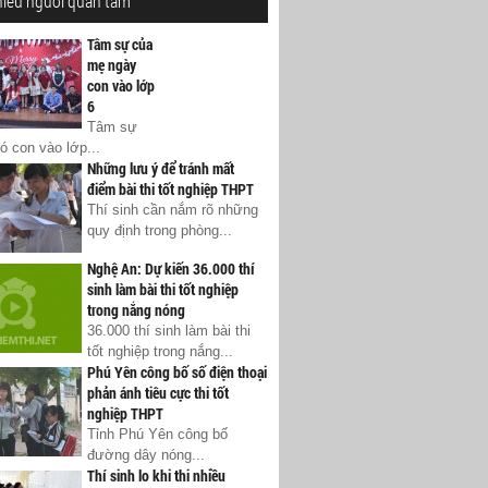
hiều người quan tâm
Tâm sự của
mẹ ngày
con vào lớp
6
Tâm sự
ó con vào lớp...
Những lưu ý để tránh mất
điểm bài thi tốt nghiệp THPT
Thí sinh cần nắm rõ những
quy định trong phòng...
Nghệ An: Dự kiến 36.000 thí
sinh làm bài thi tốt nghiệp
trong nắng nóng
36.000 thí sinh làm bài thi
tốt nghiệp trong nắng...
Phú Yên công bố số điện thoại
phản ánh tiêu cực thi tốt
nghiệp THPT
Tỉnh Phú Yên công bố
đường dây nóng...
Thí sinh lo khi thi nhiều