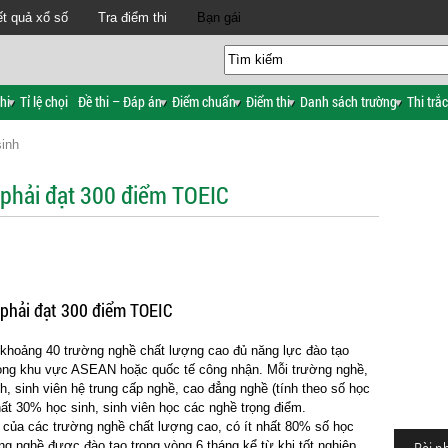
t quả xổ số
Tra điểm thi
Bạn gái
hi
Tỉ lệ chọi
Đề thi – Đáp án
Điểm chuẩn
Điểm thi
Danh sách trường
Thi trắ
sinh
 phải đạt 300 điểm TOEIC
 phải đạt 300 điểm TOEIC
khoảng 40 trường nghề chất lượng cao đủ năng lực đào tạo
rong khu vực ASEAN hoặc quốc tế công nhận. Mỗi trường nghề,
 sinh, sinh viên hệ trung cấp nghề, cao đẳng nghề (tính theo số học
nhất 30% học sinh, sinh viên học các nghề trọng điểm.
o của các trường nghề chất lượng cao, có ít nhất 80% số học
úng nghề được đào tạo trong vòng 6 tháng kể từ khi tốt nghiệp,