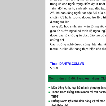
trong đó các nghề trọng điểm đạt ít nhấ
Trình độ học sinh, sinh viên sau đào tạo
2/5, hệ cao đẳng nghề đạt bậc 3/5 của tiêu 
chuẩn IC3 hoặc tương đương trở lên, tri
đương trở lên.
Trong đó, học sinh, sinh viên tốt nghiệ
giao từ nước ngoài có trình độ ngoại
được các tổ chức giáo dục, đào tạo c
chứng chỉ.
Các trường nghề được công nhận đạt 
nước ưu tiên đặt hàng thực hiện các dị
Theo: DANTRI.COM.VN
5
659
Xem thêm chủ đề:
Tieng Anh
,
diemTOE
Môn tiếng Anh: loại trừ nhanh phương án s
Thanh Hóa: Tiếng Anh là môn thi thứ ba và
THPT
Quảng Nam: Tỷ lệ thí sinh đăng ký thi môn
Anh thấp nhất