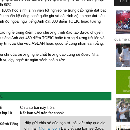
Bài n
t là 90%.
, 100% học sinh, sinh viên tốt nghiệp hệ trung cấp nghề đạt bậc
chuẩn kỹ năng nghề quốc gia và có trình độ tin học đạt tiêu
̀nh độ ngoại ngữ tiếng Anh đạt 300 điểm TOEIC hoặc tương
p các nghề trọng điểm theo chương trình đào tạo được chuyển
 ngữ tiếng Anh đạt 450 điểm TOEIC hoặc tương đương trở lên và
của mẹ c
ó uy tín của khu vực ASEAN hoặc quốc tế công nhận văn bằng,
tiêu chí của trường nghề chất lượng cao cũng sẽ được Nhà
ch vụ dạy nghề từ ngân sách nhà nước.
IC
ai
Chia sẻ bài này trên:
o lớp 10
Kết bạn với
trên facebook
Hãy gửi chia sẻ của bạn tới bài viết này qua địa
 Sử và Tiếng
chỉ mail
@gmail.com
Bài viết của bạn sẽ được