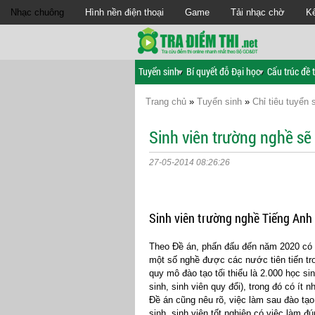
Nhạc chuông
Hình nền điện thoại
Game
Tải nhạc chờ
Kế
Tuyển sinh
Bí quyết đỗ Đại học
Cấu trúc đề t
Trang chủ
»
Tuyển sinh
»
Chỉ tiêu tuyển 
Sinh viên trường nghề sẽ
27-05-2014 08:26:26
Sinh viên trường nghề Tiếng Anh
Theo Đề án, phấn đấu đến năm 2020 có 
một số nghề được các nước tiên tiến t
quy mô đào tạo tối thiểu là 2.000 học
sinh, sinh viên quy đổi), trong đó có ít 
Đề án cũng nêu rõ, việc làm sau đào tạ
sinh, sinh viên tốt nghiệp có việc làm đ