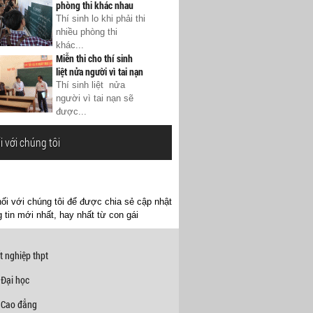
phòng thi khác nhau
Thí sinh lo khi phải thi
nhiều phòng thi
khác...
Miễn thi cho thí sinh
liệt nửa người vì tai nạn
Thí sinh liệt nửa
người vì tai nạn sẽ
được...
i với chúng tôi
ối với chúng tôi để được chia sẻ cập nhật
 tin mới nhất, hay nhất từ con gái
t nghiệp thpt
 Đại học
 Cao đẳng