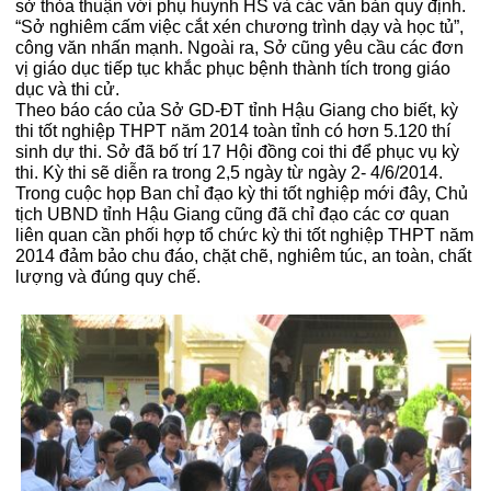
sở thỏa thuận với phụ huynh HS và các văn bản quy định.
“Sở nghiêm cấm việc cắt xén chương trình dạy và học tủ”,
công văn nhấn mạnh.
Ngoài ra, Sở cũng yêu cầu các đơn
vị giáo dục tiếp tục khắc phục bệnh thành tích trong giáo
dục và thi cử.
Theo báo cáo của Sở GD-ĐT tỉnh Hậu Giang cho biết, kỳ
thi tốt nghiệp THPT năm 2014 toàn tỉnh có hơn 5.120 thí
sinh dự thi. Sở đã bố trí 17 Hội đồng coi thi để phục vụ kỳ
thi. Kỳ thi sẽ diễn ra trong 2,5 ngày từ ngày 2- 4/6/2014.
Trong cuộc họp Ban chỉ đạo kỳ thi tốt nghiệp mới đây, Chủ
tịch UBND tỉnh Hậu Giang cũng đã chỉ đạo các cơ quan
liên quan cần phối hợp tổ chức kỳ thi tốt nghiệp THPT năm
2014 đảm bảo chu đáo, chặt chẽ, nghiêm túc, an toàn, chất
lượng và đúng quy chế.