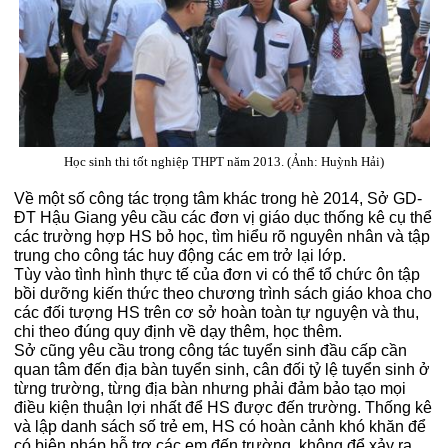
Học sinh thi tốt nghiệp THPT năm 2013. (Ảnh: Huỳnh Hải)
Về một số công tác trọng tâm khác trong hè 2014, Sở GD-
ĐT Hậu Giang yêu cầu các đơn vị giáo dục thống kê cụ thể
các trường hợp HS bỏ học, tìm hiểu rõ nguyên nhân và tập
trung cho công tác huy động các em trở lại lớp.
Tùy vào tình hình thực tế của đơn vi có thể tổ chức ôn tập
bồi dưỡng kiến thức theo chương trình sách giáo khoa cho
các đối tượng HS trên cơ sở hoàn toàn tự nguyện và thu,
chi theo đúng quy định về dạy thêm, học thêm.
Sở cũng yêu cầu trong công tác tuyển sinh đầu cấp cần
quan tâm đến địa bàn tuyển sinh, cân đối tỷ lệ tuyển sinh ở
từng trường, từng địa bàn nhưng phải đảm bảo tạo mọi
điều kiện thuận lợi nhất để HS được đến trường. Thống kê
và lập danh sách số trẻ em, HS có hoàn cảnh khó khăn để
có biện pháp hỗ trợ các em đến trường, không để xảy ra