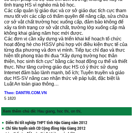
tình trạng HS vì nghèo mà bỏ học.
Các cấp quản lý giáo dục và cơ sở giáo dục tích cực tham
mưu tốt với các cấp có thẩm quyền để nâng cấp, sửa chữa
cơ sở vật chất trường học xuống cấp, đảm bảo không để
xảy ra tình trạng cơ sở vật chất, trường lớp xuống cấp mà
không khai giảng năm học mới được.
Các đơn vị cần xây dựng và triển khai kế hoạch tổ chức
hoạt động hè cho HSSV phù hợp với điều kiện thực tế của
từng địa phương và đơn vị mình. Tiếp tục chỉ đạo và thưc
hiện tốt phong trào thi đua “Xây dựng trường học thân
thiện, học sinh tích cực” bằng các hoạt động cụ thể và thiết
thực. Như tăng cường giáo dục HS có ý thức sử dụng
Internet đảm bảo lành mạnh, bổ ích; Tuyên truyền và giáo
dục HS-SV nâng cao nhận thức về páp luật, đặc biệt là
Luật An toàn giao thông…
Theo: DANTRI.COM.VN
5
1820
Xem thêm chủ đề:
Hau giang
,
hoc thi
,
on thi
,
Điểm thi tốt nghiệp THPT tỉnh Hậu Giang năm 2012
Chỉ tiêu tuyển sinh CĐ Cộng đồng Hậu Giang 2012