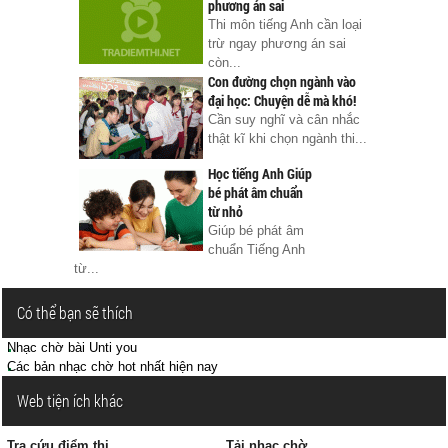
phương án sai
Thi môn tiếng Anh cần loại
trừ ngay phương án sai
còn...
Con đường chọn ngành vào
đại học: Chuyện dễ mà khó!
Cần suy nghĩ và cân nhắc
thật kĩ khi chọn ngành thi...
Học tiếng Anh Giúp
bé phát âm chuẩn
từ nhỏ
Giúp bé phát âm
chuẩn Tiếng Anh
từ...
Có thể bạn sẽ thích
Nhạc chờ bài Unti you
Các bản nhạc chờ hot nhất hiện nay
Web tiện ích khác
Tra cứu điểm thi
Tải nhạc chờ