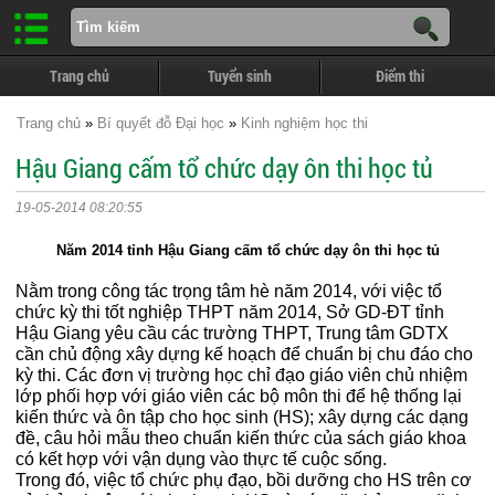
Trang chủ
Tuyển sinh
Điểm thi
Trang chủ
»
Bí quyết đỗ Đại học
»
Kinh nghiệm học thi
Hậu Giang cấm tổ chức dạy ôn thi học tủ
19-05-2014 08:20:55
Năm 2014 tỉnh Hậu Giang cấm tổ chức dạy ôn thi học tủ
Nằm trong công tác trọng tâm hè năm 2014, với việc tổ
chức kỳ thi tốt nghiệp THPT năm 2014, Sở GD-ĐT tỉnh
Hậu Giang yêu cầu các trường THPT, Trung tâm GDTX
cần chủ động xây dựng kế hoạch để chuẩn bị chu đáo cho
kỳ thi. Các đơn vị trường học chỉ đạo giáo viên chủ nhiệm
lớp phối hợp với giáo viên các bộ môn thi để hệ thống lại
kiến thức và ôn tập cho học sinh (HS); xây dựng các dạng
đề, câu hỏi mẫu theo chuẩn kiến thức của sách giáo khoa
có kết hợp với vận dụng vào thực tế cuộc sống.
Trong đó, việc tổ chức phụ đạo, bồi dưỡng cho HS trên cơ