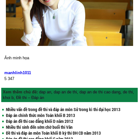
Ảnh minh họa
manhlinh1011
5
347
Xem thêm chủ đề:
dap an
,
dap an de thi
,
dap an de thi cao dang
,
de thi
,
khoi b
,
Đề thi – Đáp án
Nhiều vấn đề trong đề thi và đáp án môn Sử trong kì thi đại học 2013
Đáp án chính thức môn Toán khối B 2013
Đáp án đề thi cao đẳng khối D năm 2012
Nhiều thí sinh đến sớm chờ buổi thi Văn
Đề thi và đáp án môn Toán khối B kỳ thi ĐH CĐ năm 2013
Đáp án đề thi cao đẳng khối C năm 2012