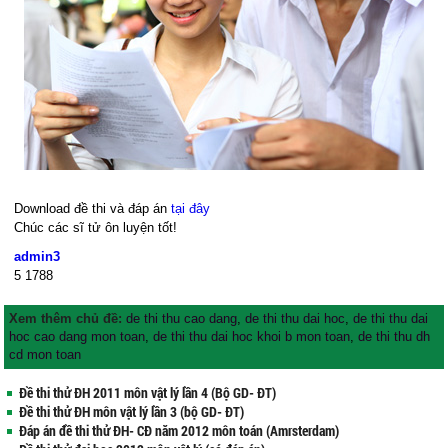
Download đề thi và đáp án
tại đây
Chúc các sĩ tử ôn luyện tốt!
admin3
5
1788
Xem thêm chủ đề:
de thi thu cao dang
,
de thi thu dai hoc
,
de thi thu dai
hoc cao dang mon toan
,
de thi thu dai hoc khoi b mon toan
,
de thi thu dh
cd mon toan
Đề thi thử ĐH 2011 môn vật lý lần 4 (Bộ GD- ĐT)
Đề thi thử ĐH môn vật lý lần 3 (bộ GD- ĐT)
Đáp án đề thi thử ĐH- CĐ năm 2012 môn toán (Amrsterdam)