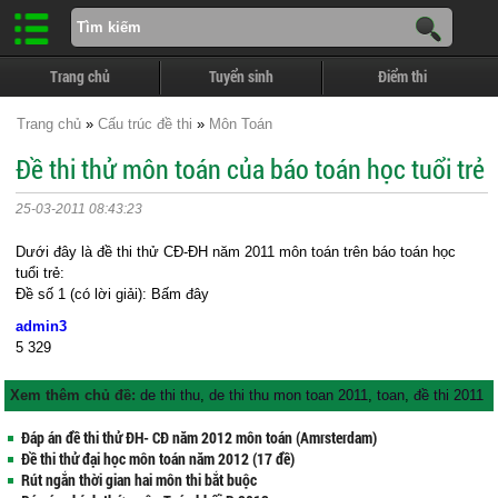
Trang chủ
Tuyển sinh
Điểm thi
Trang chủ
»
Cấu trúc đề thi
»
Môn Toán
Đề thi thử môn toán của báo toán học tuổi trẻ
25-03-2011 08:43:23
Dưới đây là đề thi thử CĐ-ĐH năm 2011 môn toán trên báo toán học
tuổi trẻ:
Đề số 1 (có lời giải): Bấm đây
admin3
5
329
Xem thêm chủ đề:
de thi thu
,
de thi thu mon toan 2011
,
toan
,
đề thi 2011
Đáp án đề thi thử ĐH- CĐ năm 2012 môn toán (Amrsterdam)
Đề thi thử đại học môn toán năm 2012 (17 đề)
Rút ngắn thời gian hai môn thi bắt buộc