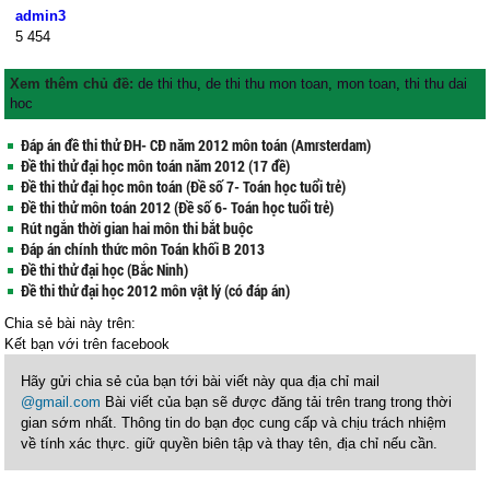
admin3
5
454
Xem thêm chủ đề:
de thi thu
,
de thi thu mon toan
,
mon toan
,
thi thu dai
hoc
Đáp án đề thi thử ĐH- CĐ năm 2012 môn toán (Amrsterdam)
Đề thi thử đại học môn toán năm 2012 (17 đề)
Đề thi thử đại học môn toán (Đề số 7- Toán học tuổi trẻ)
Đề thi thử môn toán 2012 (Đề số 6- Toán học tuổi trẻ)
Rút ngắn thời gian hai môn thi bắt buộc
Đáp án chính thức môn Toán khối B 2013
Đề thi thử đại học (Bắc Ninh)
Đề thi thử đại học 2012 môn vật lý (có đáp án)
Chia sẻ bài này trên:
Kết bạn với
trên facebook
Hãy gửi chia sẻ của bạn tới bài viết này qua địa chỉ mail
@gmail.com
Bài viết của bạn sẽ được đăng tải trên trang trong thời
gian sớm nhất. Thông tin do bạn đọc cung cấp và chịu trách nhiệm
về tính xác thực. giữ quyền biên tập và thay tên, địa chỉ nếu cần.