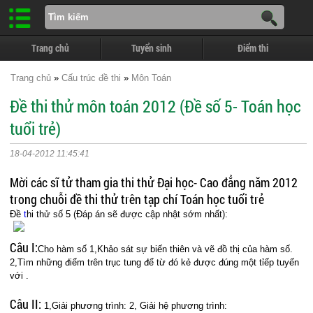
Trang chủ
Tuyển sinh
Điểm thi
Trang chủ
»
Cấu trúc đề thi
»
Môn Toán
Đề thi thử môn toán 2012 (Đề số 5- Toán học
tuổi trẻ)
18-04-2012 11:45:41
Mời các sĩ tử tham gia thi thử Đại học- Cao đẳng năm 2012
trong chuỗi đề thi thử trên tạp chí Toán học tuổi trẻ
Đề
t
hi thử số 5 (Đáp án sẽ được cập nhật sớm nhất):
Câu I:
Cho hàm số 1,Khảo sát sự biến thiên và vẽ đồ thị của hàm số.
2,Tìm những điểm trên trục tung để từ đó kẻ được đúng một tỉếp tuyến
với .
Câu II:
1,Giải phương trình: 2, Giải hệ phương trình: