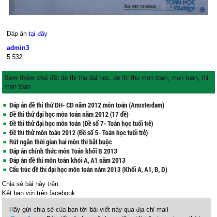
Đáp án
tại đây
admin3
5
532
Xem thêm chủ đề:
de thi thu dai hoc
,
de thi thu mon toan
,
mon toan
,
thi
mon toan
Đáp án đề thi thử ĐH- CĐ năm 2012 môn toán (Amrsterdam)
Đề thi thử đại học môn toán năm 2012 (17 đề)
Đề thi thử đại học môn toán (Đề số 7- Toán học tuổi trẻ)
Đề thi thử môn toán 2012 (Đề số 5- Toán học tuổi trẻ)
Rút ngắn thời gian hai môn thi bắt buộc
Đáp án chính thức môn Toán khối B 2013
Đáp án đề thi môn toán khôi A, A1 năm 2013
Cấu trúc đề thi đại học môn toán năm 2013 (Khối A, A1, B, D)
Chia sẻ bài này trên:
Kết bạn với
trên facebook
Hãy gửi chia sẻ của bạn tới bài viết này qua địa chỉ mail