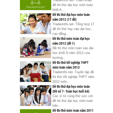
Tradiemthi.net- Tham khảo
đề thi thử đại học môn toán
khối A,...
Đề thi thử đại học môn toán
năm 2012 (17 đề)
Tradiemthi.net- Tổng hợp 17
đề thi thử hay vào đại học,
cao đẳng...
Đề thi thử môn toán đại học
năm 2012 (đề 1)
Đề thi thử môn toán vào đại
học khối D năm 2012 của
trường...
Đề thi thử tốt nghiệp THPT
môn toán năm 2012
Trademthi.net- Tuyển tập đề
thi thử tốt nghiệp THPT năm
2012 môn...
Đề thi thử đại học môn toán
(Đề số 7- Toán học tuổi trẻ)
Các sĩ tử cùng thử sức với
đề thi thử đại học môn toán
trên...
Đề thi thử môn toán năm 2011