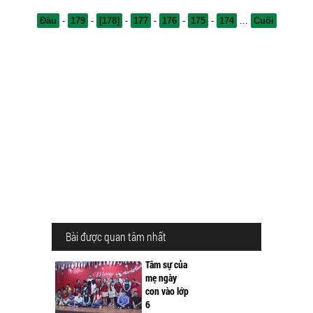
Đầu
-
179
-
[178]
-
177
-
176
-
175
-
174
...
Cuối
Bài được quan tâm nhất
Tâm sự của
mẹ ngày
con vào lớp
6