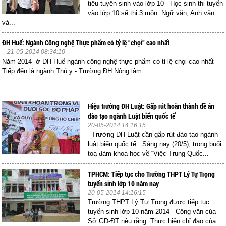
tiêu tuyên sinh vào lớp 10 Học sinh thi tuyển
vào lớp 10 sẽ thi 3 môn: Ngữ văn, Anh văn
và...
ĐH Huế: Ngành Công nghệ Thực phẩm có tỷ lệ “chọi” cao nhất
21-05-2014 08:34:10
Năm 2014 ở ĐH Huế ngành công nghệ thực phẩm có tỉ lệ chọi cao nhất
Tiếp đến là ngành Thú y - Trường ĐH Nông lâm...
Hiệu trưởng ĐH Luật: Gấp rút hoàn thành đề án
đào tạo ngành Luật biển quốc tế
20-05-2014 14:16:15
Trường ĐH Luật cần gấp rút đào tạo ngành
luật biển quốc tế Sáng nay (20/5), trong buổi
toạ đàm khoa học về “Việc Trung Quốc...
TPHCM: Tiếp tục cho Trường THPT Lý Tự Trọng
tuyển sinh lớp 10 năm nay
20-05-2014 14:16:15
Trường THPT Lý Tự Trọng được tiếp tục
tuyển sinh lớp 10 năm 2014 Công văn của
Sở GD-ĐT nêu rằng: Thực hiện chỉ đạo của