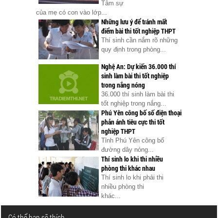
Tâm sự
của mẹ có con vào lớp...
Những lưu ý để tránh mất
điểm bài thi tốt nghiệp THPT
Thí sinh cần nắm rõ những
quy định trong phòng...
Nghệ An: Dự kiến 36.000 thí
sinh làm bài thi tốt nghiệp
trong nắng nóng
36.000 thí sinh làm bài thi
tốt nghiệp trong nắng...
Phú Yên công bố số điện thoại
phản ánh tiêu cực thi tốt
nghiệp THPT
Tỉnh Phú Yên công bố
đường dây nóng...
Thí sinh lo khi thi nhiều
phòng thi khác nhau
Thí sinh lo khi phải thi
nhiều phòng thi
khác...
Có thể bạn sẽ thích