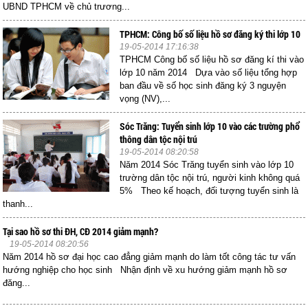
UBND TPHCM về chủ trương...
TPHCM: Công bố số liệu hồ sơ đăng ký thi lớp 10
19-05-2014 17:16:38
TPHCM Công bố số liệu hồ sơ đăng kí thi vào
lớp 10 năm 2014 Dựa vào số liệu tổng hợp
ban đầu về số học sinh đăng ký 3 nguyện
vọng (NV),...
Sóc Trăng: Tuyển sinh lớp 10 vào các trường phổ
thông dân tộc nội trú
19-05-2014 08:20:58
Năm 2014 Sóc Trăng tuyển sinh vào lớp 10
trường dân tộc nội trú, người kinh không quá
5% Theo kế hoạch, đối tượng tuyển sinh là
thanh...
Tại sao hồ sơ thi ĐH, CĐ 2014 giảm mạnh?
19-05-2014 08:20:56
Năm 2014 hồ sơ đại học cao đẳng giảm mạnh do làm tốt công tác tư vấn
hướng nghiệp cho học sinh Nhận định về xu hướng giảm mạnh hồ sơ
đăng...