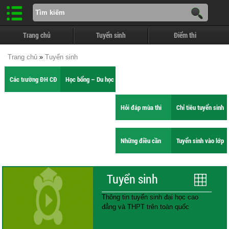
Trang chủ
Tuyển sinh
Điểm thi
Trang chủ
»
Tuyển sinh
Các trường ĐH CĐ
Học bổng – Du học
Hỏi đáp mùa thi
Chỉ tiêu tuyển sinh
Những điều cần
Tuyển sinh vào lớp
biết
10
Tuyển sinh
Thông tin tuyển sinh đại học cao
đẳng và THPT trên toàn quốc