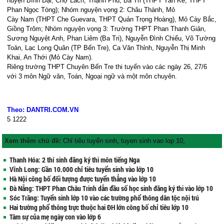
huyện Bình Đại, Chợ Lách, Thạnh Phú, Ba Tri (THPT Tán Kế, THPT
Phan Ngọc Tòng); Nhóm nguyện vọng 2: Châu Thành, Mỏ
Cày
Nam
(THPT Che Guevara, THPT Quản Trọng Hoàng), Mỏ Cày Bắc,
Giồng Trôm; Nhóm nguyện vọng 3: Trường THPT Phan Thanh Giản,
Sương Nguyệt Anh, Phan Liêm (Ba Tri), Nguyễn Đình Chiểu, Võ Tường
Toản, Lạc Long Quân (TP Bến Tre), Ca Văn Thỉnh, Nguyễn Thị Minh
Khai, An Thới (Mỏ Cày Nam).
Riêng trường THPT Chuyên Bến Tre thi tuyển vào các ngày 26, 27/6
với 3 môn Ngữ văn, Toán, Ngoại ngữ và một môn chuyên.
Theo: DANTRI.COM.VN
5
1222
Xem thêm chủ đề:
Chỉ tiêu tuyển sinh
,
tuyen sinh vao lop 10
,
Thanh Hóa: 2 thí sinh đăng ký thi môn tiếng Nga
Vĩnh Long: Gần 10.000 chỉ tiêu tuyển sinh vào lớp 10
Hà Nội công bố đối tượng được tuyển thẳng vào lớp 10
Đà Nẵng: THPT Phan Châu Trinh dẫn đầu số học sinh đăng ký thi vào lớp 10
Sóc Trăng: Tuyển sinh lớp 10 vào các trường phổ thông dân tộc nội trú
Hai trường phổ thông trực thuộc hai ĐH lớn công bố chỉ tiêu lớp 10
Tâm sự của mẹ ngày con vào lớp 6