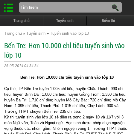
Trang chủ
Tuyển sinh
Điểm thi
Trang chủ
»
Tuyển sinh
»
Tuyển sinh vào lớp 10
Bến Tre: Hơn 10.000 chỉ tiêu tuyển sinh vào
lớp 10
26-05-2014 04:34:34
Bến Tre: Hơn 10.000 chỉ tiêu tuyển sinh vào lớp 10
Cụ thể, TP Bến Tre tuyển 1.005 chỉ tiêu; huyện Châu Thành: 990 chỉ
tiêu; huyện Bình Đại: 1.080 chỉ tiêu; huyện Giồng Trôm: 1.350 chỉ tiêu;
huyện Ba Tri: 1.710 chỉ tiêu; huyện Mỏ Cày Bắc: 720 chỉ tiêu; Mỏ Cày
Nam: 1.395 chỉ tiêu; Thạch Phú: 1.015 chỉ tiêu; Chợ Lách: 900 và
Trường THPT chuyên Bến Tre: 235 chỉ tiêu.
Kỳ thi tuyển sinh vào lớp 10 sẽ diễn ra trong 2 ngày 10 và 11/7 với 3
môn Ngữ văn, Toán và Ngoại ngữ. Học sinh được phép chọn nguyện
vọng thuộc các nhóm gồm: Nhóm nguyện vọng 1: Trường THPT thuộc