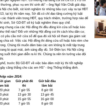
vẫn giữ nguyên HĐT. Có những Hội đồng coi thi chỉ có 1 HS thi
 thường, phục vụ em thí sinh đó” – ông Ngô Văn Chất giải đáp.
Nội cho biết, rút kinh nghiệm từ những tiêu cực xảy ra tại HĐT
, tại kỳ thi năm nay, Sở đã có chỉ đạo tăng cường kỷ luật
o các thành viên trong HĐT, quy trách nhiệm, trường hợp nào để
 thí sinh, Sở GD-ĐT sẽ kỷ luật nghiêm theo quy chế.
rạng chung của các Hội đồng thi đều đóng kín cửa sổ hoặc kéo
hư thế nào? Đối với những Hội đồng coi thi cách khu dân cư,
 có yêu cầu mở cửa sổ để qua đó xã hội sẽ tham gia giám sát
g chia sẻ: Việc các Hội đồng thi đóng cửa sổ hoặc kéo rèm che
 trong. Chúng tôi muốn đảm bảo các em không bị mất tập trung
 trang bị quạt mát, ánh sáng đầy đủ. Sở Điện lực Hà Nội cũng
ng suốt thời gian diễn ra kì thi. Chúng ta nên tin tưởng vào đội
thi.
phố, trước Bộ GD-ĐT về việc bảo đảm một kỳ thi tốt nghiệp
gây căng thẳng cho các em HS” - ông Thống khẳng định.
nghiệp năm 2014:
ời gian
Giờ phát đề
Giờ bắt đầu
àm bài
thi
làm bài
20 phút
7 giờ 55
8 giờ 00
0 phút
13 giờ 30
13 giờ 45
0 phút
15 giờ 55
16 giờ 00
20 phút
7 giờ 55
8 giờ 00