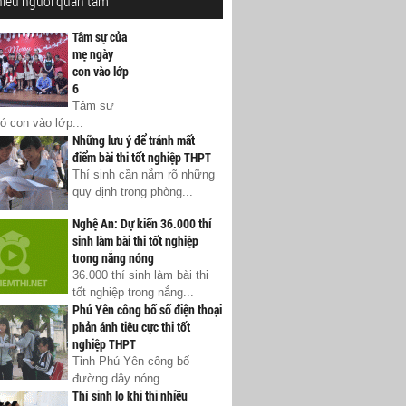
hiều người quan tâm
Tâm sự của
mẹ ngày
con vào lớp
6
Tâm sự
ó con vào lớp...
Những lưu ý để tránh mất
điểm bài thi tốt nghiệp THPT
Thí sinh cần nắm rõ những
quy định trong phòng...
Nghệ An: Dự kiến 36.000 thí
sinh làm bài thi tốt nghiệp
trong nắng nóng
36.000 thí sinh làm bài thi
tốt nghiệp trong nắng...
Phú Yên công bố số điện thoại
phản ánh tiêu cực thi tốt
nghiệp THPT
Tỉnh Phú Yên công bố
đường dây nóng...
Thí sinh lo khi thi nhiều