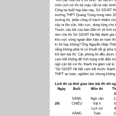
“Với các môn thi ít thí sinh, Sở GD-ĐT 
môn Lịch sử thì bộ máy vẫn là việc bình
Cũng tại buổi họp báo này, Sở GD-ĐT Hà 
trường THPT Quang Trung trong năm 2013
trường thi, phân công rõ trách nhiệm ch
xảy ra lộn xộn, tiêu cực, dung túng cho
Trước câu hỏi của báo
Dân trí
về tình t
rèm che thì Sở GD-ĐT Hà Nội đánh giá n
khu vực vòng ngoài đảm bảo an toàn thì
kì thi hay không? Ông Nguyễn Hiệp Thốn
nắng không phải là có khuất tất gì phía
khi làm bài thi. Các phòng thi đều được
cam kết không để tình trạng mất điện tro
ngũ cán bộ coi thi, thanh tra giám sát kì 
“Sở GD-ĐT Hà Nội cam kết trước thành 
THPT an toàn, nghiêm túc nhưng không 
Lịch thi và thời gian làm bài thi tốt 
Ngày
Buổi
Môn thi
Th
l
SÁNG
Ngữ văn
1
2/6
CHIỀU
Vật lí
6
Lịch sử
9
SÁNG
Toán
1