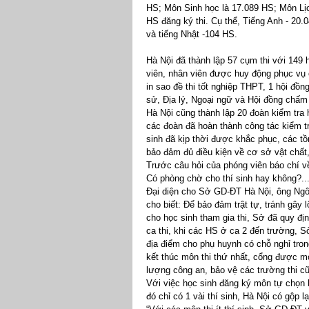
HS; Môn Sinh học là 17.089 HS; Môn Lịc
HS đăng ký thi. Cụ thể, Tiếng Anh - 20.
và tiếng Nhật -104 HS.
Hà Nội đã thành lập 57 cụm thi với 149 h
viên, nhân viên được huy động phục vụ c
in sao đề thi tốt nghiệp THPT, 1 hội đồ
sử, Địa lý, Ngoại ngữ và Hội đồng chấm
Hà Nội cũng thành lập 20 đoàn kiểm tra h
các đoàn đã hoàn thành công tác kiểm tr
sinh đã kịp thời được khắc phục, các tồ
bảo đảm đủ điều kiện về cơ sở vật chất
Trước câu hỏi của phóng viên báo chí về
Có phòng chờ cho thí sinh hay không?..
Đại diện cho Sở GD-ĐT Hà Nội, ông Ngô
cho biết: Để bảo đảm trật tự, tránh gây 
cho học sinh tham gia thi, Sở đã quy địn
ca thi, khi các HS ở ca 2 đến trường, 
địa điểm cho phụ huynh có chỗ nghỉ tron
kết thúc môn thi thứ nhất, cổng được mở
lượng công an, bảo vệ các trường thi 
Với việc học sinh đăng ký môn tự chọn
đó chỉ có 1 vài thí sinh, Hà Nội có gộp 