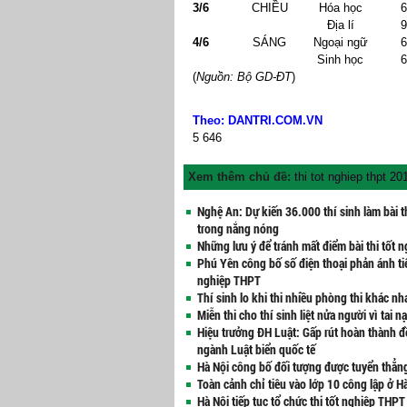
3/6
CHIỀU
Hóa học
6
Địa lí
9
4/6
SÁNG
Ngoại ngữ
6
Sinh học
6
(
Nguồn: Bộ GD-ĐT
)
Theo: DANTRI.COM.VN
5
646
Xem thêm chủ đề:
thi tot nghiep thpt 20
Nghệ An: Dự kiến 36.000 thí sinh làm bài t
trong nắng nóng
Những lưu ý để tránh mất điểm bài thi tốt 
Phú Yên công bố số điện thoại phản ánh tiê
nghiệp THPT
Thí sinh lo khi thi nhiều phòng thi khác nh
Miễn thi cho thí sinh liệt nửa người vì tai n
Hiệu trưởng ĐH Luật: Gấp rút hoàn thành đ
ngành Luật biển quốc tế
Hà Nội công bố đối tượng được tuyển thẳn
Toàn cảnh chỉ tiêu vào lớp 10 công lập ở H
Hà Nội tiếp tục tổ chức thi tốt nghiệp THP