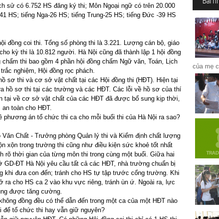
Bài n
h sử có 6.752 HS đăng ký thi; Môn Ngoại ngữ có trên 20.000
041 HS; tiếng Nga-26 HS; tiếng Trung-25 HS; tiếng Đức -39 HS
ội đồng coi thi. Tổng số phòng thi là 3.221. Lượng cán bộ, giáo
ho kỳ thi là 10.812 người. Hà Nội cũng đã thành lập 1 hội đồng
ng chấm thi bao gồm 4 phần hội đồng chấm Ngữ văn, Toán, Lịch
của mẹ c
 trắc nghiệm, Hội đồng rọc phách.
ồ sơ thi và cơ sở vật chất tại các Hội đồng thi (HĐT). Hiện tại
a hồ sơ thi tại các trường và các HĐT. Các lỗi về hồ sơ của thí
n tại về cơ sở vật chất của các HĐT đã được bổ sung kịp thời,
, an toàn cho HĐT.
 phương án tổ chức thi ca cho mỗi buổi thi của Hà Nội ra sao?
.
 Văn Chất - Trưởng phòng Quản lý thi và Kiểm định chất lượng
lộn xộn trong trường thi cũng như điều kiện sức khoẻ tốt nhất
h rõ thời gian của từng môn thi trong cùng một buổi. Giữa hai
Sở GD-ĐT Hà Nội yêu cầu tất cả các HĐT, nhà trường chuẩn bị
g khi đưa con đến; tránh cho HS tự tập trước cổng trường. Khi
 ra cho HS ca 2 vào khu vực riêng, tránh ùn ứ. Ngoài ra, lực
cũng được tăng cường.
 không đồng đều có thể dẫn đến trong một ca của một HĐT nào
lại để tổ chức thi hay vẫn giữ nguyên?