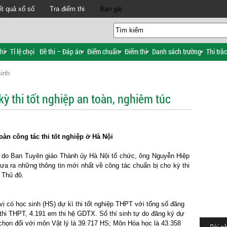
t quả xổ số
Tra điểm thi
Bạn gái
hi
Tỉ lệ chọi
Đề thi – Đáp án
Điểm chuẩn
Điểm thi
Danh sách trường
Thi trắ
sinh
ỳ thi tốt nghiệp an toàn, nghiêm túc
àn công tác thi tốt nghiệp ở Hà Nội
hí do Ban Tuyên giáo Thành ủy Hà Nội tổ chức, ông Nguyễn Hiệp
 ra những thông tin mới nhất về công tác chuẩn bị cho kỳ thi
 Thủ đô.
ị có học sinh (HS) dự kì thi tốt nghiệp THPT với tổng số đăng
 thi THPT, 4.191 em thi hệ GDTX. Số thí sinh tự do đăng ký dự
chọn đối với môn Vật lý là 39.717 HS; Môn Hóa học là 43.358