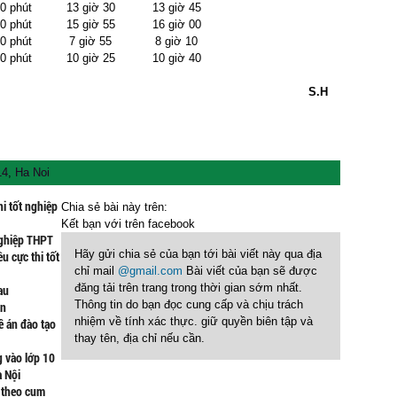
0 phút
13 giờ 30
13 giờ 45
0 phút
15 giờ 55
16 giờ 00
0 phút
7 giờ 55
8 giờ 10
0 phút
10 giờ 25
10 giờ 40
S.H
14
,
Ha Noi
hi tốt nghiệp
Chia sẻ bài này trên:
Kết bạn với
trên facebook
nghiệp THPT
Hãy gửi chia sẻ của bạn tới bài viết này qua địa
u cực thi tốt
chỉ mail
@gmail.com
Bài viết của bạn sẽ được
đăng tải trên trang trong thời gian sớm nhất.
au
Thông tin do bạn đọc cung cấp và chịu trách
ạn
nhiệm về tính xác thực. giữ quyền biên tập và
ề án đào tạo
thay tên, địa chỉ nếu cần.
g vào lớp 10
à Nội
T theo cụm