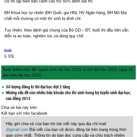
coi thi lập biên bản cảnh cáo trừ 50% điểm bài thi.
ĐH Khoa học tự nhiên (ĐH Quốc gia HN), HV Ngân hàng, ĐH Mỏ Địa
chất mỗi trường có một thí sinh bị đình chỉ.
Tuy nhiên, theo đánh giá chung của Bộ GD – ĐT, buổi thi đầu tiên vẫn
diễn ra an toàn, nghiêm túc và đúng quy chế.
linh
5
376
Xem thêm chủ đề:
tuyen sinh dai hoc 2013
,
ki khi dai hoc 2013
,
ngay thi
dau tien dai hoc 2013
Số lượng đăng kí thi đại học đợt 2 tăng
Những vấn đề còn nhiều băn khoăn cho thí sinh trong kỳ tuyển sinh đại học,
cao đẳng 2013
Chia sẻ bài này trên:
Kết bạn với
trên facebook
Hãy gửi chia sẻ của bạn tới bài viết này qua địa chỉ mail
@gmail.com
Bài viết của bạn sẽ được đăng tải trên trang trong thời
gian sớm nhất. Thông tin do bạn đọc cung cấp và chịu trách nhiệm