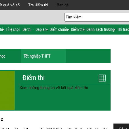
t quả xổ số
Tra điểm thi
Bạn gái
hi
Tỉ lệ chọi
Đề thi – Đáp án
Điểm chuẩn
Điểm thi
Danh sách trường
Thi trắ
 học
Tốt nghiệp THPT
Điểm thi
Xem những thông tin về kết quả điểm thi
12