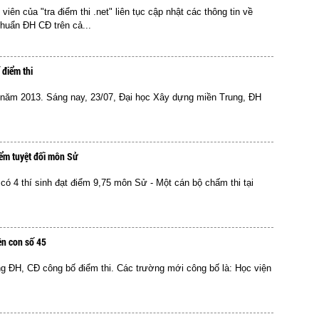
viên của "tra điểm thi .net" liên tục cập nhật các thông tin về
chuẩn ĐH CĐ trên cả...
 điểm thi
c năm 2013. Sáng nay, 23/07, Đại học Xây dựng miền Trung, ĐH
iểm tuyệt đối môn Sử
có 4 thí sinh đạt điểm 9,75 môn Sử - Một cán bộ chấm thi tại
ên con số 45
ờng ĐH, CĐ công bố điểm thi. Các trường mới công bố là: Học viện