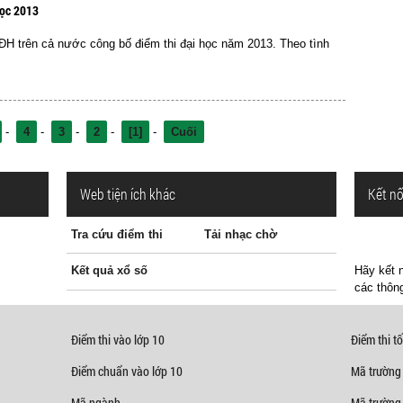
học 2013
ĐH trên cả nước công bố điểm thi đại học năm 2013. Theo tình
-
4
-
3
-
2
-
[1]
-
Cuối
Web tiện ích khác
Kết nố
Tra cứu điểm thi
Tải nhạc chờ
Kết quả xổ số
Hãy kết n
các thông
Điểm thi vào lớp 10
Điểm thi tố
Điểm chuẩn vào lớp 10
Mã trường
Mã ngành
Mã trường