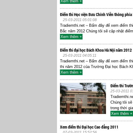
Xem thêm +
Điểm thi Học viện Bưu Chính Viễn thông phí
25-03-2011 05:01:08
Tradiemthi.net – Bấm đây để xem điểm th
Bắc năm 2012 Chúng tôi sẽ cập nhật điểm
Xem thêm +
Điểm thi đại học Bách Khoa Hà Nội năm 2012
25-03-2011 04:05:11
Tradiemthi.net – Bấm đây để xem điểm th
thi năm 2012 của Trường Đại học Bách Kho
Xem thêm +
Điểm thi Trườ
25-03-2011 0
Tradiemthi.n
Chúng tôi sẽ
trong thời gi
Xem thêm +
Xem điểm thi Đại học Cao đẳng 2011
07-03-2011 15:52:56