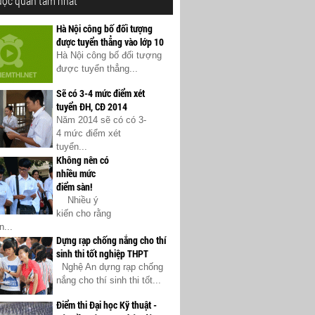
ược quan tâm nhất
Hà Nội công bố đối tượng
được tuyển thẳng vào lớp 10
Hà Nội công bố đối tượng
được tuyển thẳng...
Sẽ có 3-4 mức điểm xét
tuyển ĐH, CĐ 2014
Năm 2014 sẽ có có 3-
4 mức điểm xét
tuyển...
Không nên có
nhiều mức
điểm sàn!
Nhiều ý
kiến cho rằng
...
Dựng rạp chống nắng cho thí
sinh thi tốt nghiệp THPT
Nghệ An dựng rạp chống
nắng cho thí sinh thi tốt...
Điểm thi Đại học Kỹ thuật -