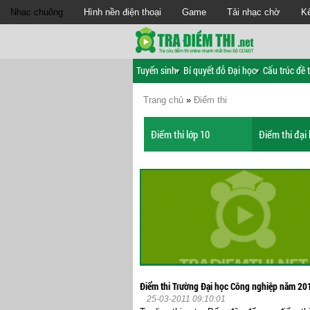
Nhạc chuông
Hình nền điện thoại
Game
Tải nhạc chờ
Kế
Tuyển sinh
Bí quyết đỗ Đại học
Cấu trúc đề t
Trang chủ
»
Điểm thi
Điểm thi lớp 10
Điểm thi đại
Điểm thi Trường Đại học Công nghiệp năm 20
25-03-2011 09:10:01