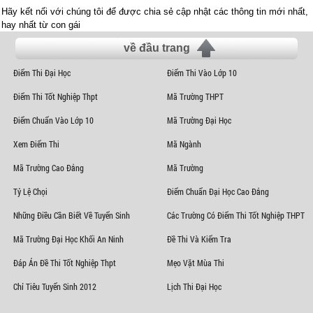
Hãy kết nối với chúng tôi để được chia sẻ cập nhật các thông tin mới nhất,
hay nhất từ con gái
về đầu trang
Điểm Thi Đại Học
Điểm Thi Vào Lớp 10
Điểm Thi Tốt Nghiệp Thpt
Mã Trường THPT
Điểm Chuẩn Vào Lớp 10
Mã Trường Đại Học
Xem Điểm Thi
Mã Ngành
Mã Trường Cao Đẳng
Mã Trường
Tỷ Lệ Chọi
Điểm Chuẩn Đại Học Cao Đẳng
Những Điều Cần Biết Về Tuyển Sinh
Các Trường Có Điểm Thi Tốt Nghiệp THPT
Mã Trường Đại Học Khối An Ninh
Đề Thi Và Kiểm Tra
Đáp Án Đề Thi Tốt Nghiệp Thpt
Mẹo Vặt Mùa Thi
Chỉ Tiêu Tuyển Sinh 2012
Lịch Thi Đại Học