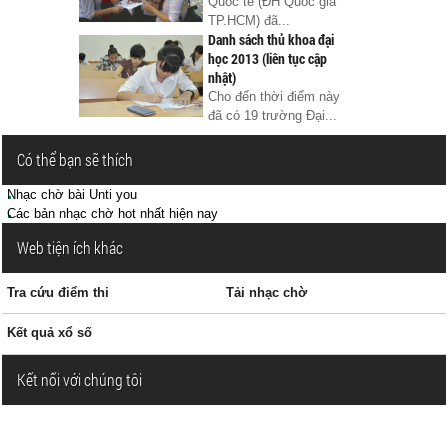
Quốc tế (ĐH Quốc gia
TP.HCM) đã...
Danh sách thủ khoa đại
học 2013 (liên tục cập
nhật)
Cho đến thời điểm này
đã có 19 trường Đại...
Có thể bạn sẽ thích
Nhạc chờ bài Unti you
Các bản nhạc chờ hot nhất hiện nay
Web tiện ích khác
Tra cứu điểm thi
Tải nhạc chờ
Kết quả xổ số
Kết nối với chúng tôi