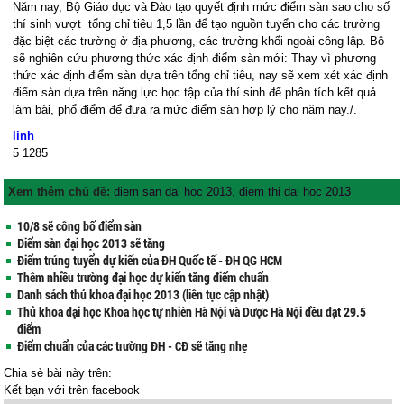
Năm nay, Bộ Giáo dục và Đào tạo quyết định mức điểm sàn sao cho số
thí sinh vượt tổng chỉ tiêu 1,5 lần để tạo nguồn tuyển cho các trường
đặc biệt các trường ở địa phương, các trường khối ngoài công lập. Bộ
sẽ nghiên cứu phương thức xác định điểm sàn mới: Thay vì phương
thức xác định điểm sàn dựa trên tổng chỉ tiêu, nay sẽ xem xét xác định
điểm sàn dựa trên năng lực học tập của thí sinh để phân tích kết quả
làm bài, phổ điểm để đưa ra mức điểm sàn hợp lý cho năm nay./.
linh
5
1285
Xem thêm chủ đề:
diem san dai hoc 2013
,
diem thi dai hoc 2013
10/8 sẽ công bố điểm sàn
Điểm sàn đại học 2013 sẽ tăng
Điểm trúng tuyển dự kiến của ĐH Quốc tế - ĐH QG HCM
Thêm nhiều trường đại học dự kiến tăng điểm chuẩn
Danh sách thủ khoa đại học 2013 (liên tục cập nhật)
Thủ khoa đại học Khoa học tự nhiên Hà Nội và Dược Hà Nội đều đạt 29.5
điểm
Điểm chuẩn của các trường ĐH - CĐ sẽ tăng nhẹ
Chia sẻ bài này trên:
Kết bạn với
trên facebook