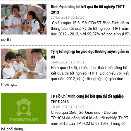
Bình Định công bố kết quả thi tốt nghiệp THPT
2013
17-06-2013 09:12:26
Chiều ngày 15.6, Sở GD&ĐT Bình Định đã ra
thông báo kết quả kỳ thi tốt nghiệp THPT năm
học 2012 - 2013, với 99,37% số học sinh (HS)
dự thi...
Tỷ lệ tốt nghiệp hệ giáo dục thường xuyên giảm rõ
rệt
16-06-2013 13:34:51
Hôm qua (15.6), nhiều tỉnh, thành đã công bố
kết quả thi tốt nghiệp THPT. Đối chiếu với kết
quả năm 2012, tỷ lệ tốt nghiệp hệ giáo dục
thường...
TP Hồ Chí Minh công bố kết quả thi tốt nghiệp
THPT 2013
16-06-2013 13:19:07
Chiều qua 15/6, Sở Giáo dục - Đào tạo
TP.HCM đã công bố tỉ lệ đậu tốt nghiệp THPT
năm 2013 của TP.HCM là 97,19%. Trong đó,
hệ phổ thông...