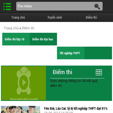
Trang chủ
Tuyển sinh
Điểm thi
Trang chủ
»
Điểm thi
Điểm thi lớp 10
Điểm thi đại học
Tốt nghiệp THPT
Điểm thi
Xem những thông tin về kết quả
điểm thi
Yên Bái, Lào Cai: tỷ lệ tốt nghiệp THPT đạt 91%