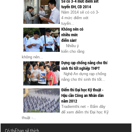
Sẽ có 3-4 mức điểm xét
tuyển ĐH, CĐ 2014
Năm 2014 sẽ có có 3-
4 mức điểm xét
tuyển...
Không nên có
nhiều mức
điểm sàn!
Nhiều ý
kiến cho rằng
không nên...
Dựng rạp chống nắng cho thí
sinh thi tốt nghiệp THPT
Nghệ An dựng rạp chống
nắng cho thí sinh thi tốt...
Điểm thi Đại học Kỹ thuật -
Hậu cần Công an Nhân dân
năm 2012
Tradiemthi.net – Bấm đây
để xem điểm thi Đại học Kỹ
thuật -...
Có thể bạn sẽ thích