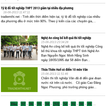
Tỷ lệ đỗ tốt nghiệp THPT 2013 giảm tại nhiều địa phương
16-06-2013 11:47:11
tradiemthi.net - Tính đến thời điểm hiện tại, tỷ lệ đỗ tốt nghiệp của nhiều
địa phương đều ở mức trên 90%. Theo ý kiến của các chuyên gia,...
Nghệ An công bố kết quả thi tốt nghiệp
15-06-2013 23:34:28
Nghệ An công bố kết quả thi tốt nghiệp Công
bố thủ khoa tốt nghiệp THPT tỉnh Nghệ An
Bạn Nguyễn Ngọc Minh Hằng Sinh
ngày:18/05/1995 đạt 58 điểm Bạn...
Thừa Thiên Huế có điểm 10 môn Văn
15-06-2013 11:51:46
Chấm thi tốt nghiệp Văn đã đi đến giai đoạn
nước rút trên cả nước. Cô giáo Cao Đăng
Ngọc Phượng, phó trưởng phòng giáo...
Đầu
-
57
-
56
-
55
-
54
-
[53]
-
52
-
51
-
50
-
49
...