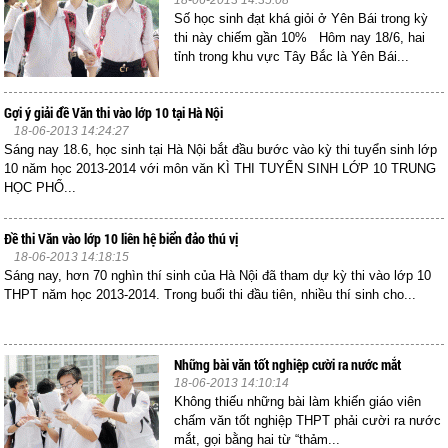
18-06-2013 14:35:08
Số học sinh đạt khá giỏi ở Yên Bái trong kỳ
thi này chiếm gần 10% Hôm nay 18/6, hai
tỉnh trong khu vực Tây Bắc là Yên Bái...
Gợi ý giải đề Văn thi vào lớp 10 tại Hà Nội
18-06-2013 14:24:27
Sáng nay 18.6, học sinh tại Hà Nội bắt đầu bước vào kỳ thi tuyển sinh lớp
10 năm học 2013-2014 với môn văn KÌ THI TUYỂN SINH LỚP 10 TRUNG
HỌC PHỔ...
Đề thi Văn vào lớp 10 liên hệ biển đảo thú vị
18-06-2013 14:18:15
Sáng nay, hơn 70 nghìn thí sinh của Hà Nội đã tham dự kỳ thi vào lớp 10
THPT năm học 2013-2014. Trong buổi thi đầu tiên, nhiều thí sinh cho...
Những bài văn tốt nghiệp cười ra nước mắt
18-06-2013 14:10:14
Không thiếu những bài làm khiến giáo viên
chấm văn tốt nghiệp THPT phải cười ra nước
mắt, gọi bằng hai từ “thảm...