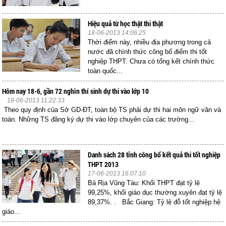
Hiệu quả từ học thật thi thật
18-06-2013 14:06:25
Thời điểm này, nhiều địa phương trong cả
nước đã chính thức công bố điểm thi tốt
nghiệp THPT. Chưa có tổng kết chính thức
toàn quốc...
Hôm nay 18-6, gần 72 nghìn thí sinh dự thi vào lớp 10
18-06-2013 11:22:33
Theo quy định của Sở GD-ĐT, toàn bộ TS phải dự thi hai môn ngữ văn và
toán. Những TS đăng ký dự thi vào lớp chuyên của các trường...
Danh sách 28 tỉnh công bố kết quả thi tốt nghiệp
THPT 2013
17-06-2013 16:07:10
Bà Rịa Vũng Tàu: Khối THPT đạt tỷ lệ
99,25%, khối giáo dục thường xuyên đạt tỷ lệ
89,37%. . Bắc Giang: Tỷ lệ đỗ tốt nghiệp hệ
giáo...