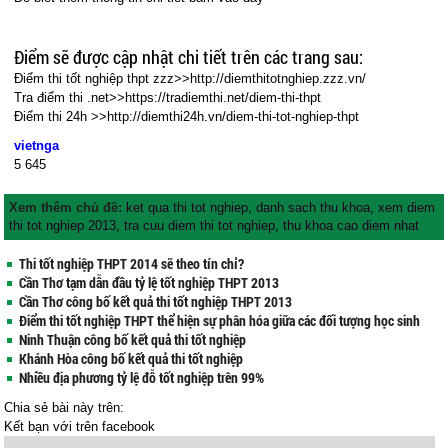
Điểm sẽ được cập nhật chi tiết trên các trang sau:
Điểm thi tốt nghiệp thpt zzz>>http://diemthitotnghiep.zzz.vn/
Tra điểm thi .net>>https://tradiemthi.net/diem-thi-thpt
Điểm thi 24h >>http://diemthi24h.vn/diem-thi-tot-nghiep-thpt
vietnga
5
645
Xem thêm chủ đề:
ket qua thi tot nghiep
,
danh sach thu khoa
,
xem diem
thi tot nghiep 2013
,
tra cuu diem thi tot nghiep
,
thu khoa cao diem nhat
Thi tốt nghiệp THPT 2014 sẽ theo tín chỉ?
Cần Thơ tạm dẫn đầu tỷ lệ tốt nghiệp THPT 2013
Cần Thơ công bố kết quả thi tốt nghiệp THPT 2013
Điểm thi tốt nghiệp THPT thể hiện sự phân hóa giữa các đối tượng học sinh
Ninh Thuận công bố kết quả thi tốt nghiệp
Khánh Hòa công bố kết quả thi tốt nghiệp
Nhiều địa phương tỷ lệ đỗ tốt nghiệp trên 99%
Chia sẻ bài này trên:
Kết bạn với
trên facebook