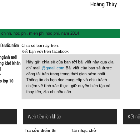
Hoàng Thùy
 chinh
,
hoc phi
,
mien phi hoc phi
,
nam 2014
hía Bắc năm
Chia sẻ bài này trên:
Kết bạn với
trên facebook
 ngành mới
Hãy gửi chia sẻ của bạn tới bài viết này qua địa
ùng khó khăn
chỉ mail
@gmail.com
Bài viết của bạn sẽ được
í
đăng tải trên trang trong thời gian sớm nhất.
?
Thông tin do bạn đọc cung cấp và chịu trách
o lớp 10
nhiệm về tính xác thực. giữ quyền biên tập và
thay tên, địa chỉ nếu cần.
Web tiện ích khác
Kết nố
Tra cứu điểm thi
Tải nhạc chờ