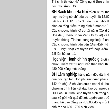
Thí sinh thi vào HV Công nghệ Bưu chín
học phí. Ảnh:
HH.
ĐH Bách khoa Hà Nội
tổ chức thi t
nay, trường có chỉ tiêu sơ tuyển là 12.
5/6 học kì THPT của 3 môn thuộc khối thi
sinh có tổng điểm trung bình 3 môn từ 
Các chương trình Kĩ sư tài năng (Cơ đi
Hóa dầu, Toán-Tin và Vật lí kĩ thuật) v
truyền thông, Tin học công nghiệp) tổ c
Các chương trình tiên tiến (Điện-Điện tử,
CNTT Việt-Nhật xét tuyển kết hợp điểm 
2,5 lần hệ đại trà.
Học viện Hành chính quốc gia
cũn
chức. Điểm xét trúng tuyển theo khối th
480.000 đồng một tháng.
ĐH Lâm nghiệp
hàng năm đều dành 4-
quả học tập tốt. Học phí sinh viên phải c
142 tín chỉ). Sinh viên được xét đi du 
chương trình liên kết đào tạo với nước
ĐH Hoa Lư Ninh Bình tuyển sinh trong c
sau đó gửi kết quả để xét tuyển vào tr
tháng hệ cao đẳng và 485.000đồng mỗi t
chỗ ở cho 600 - 700 sinh viên.