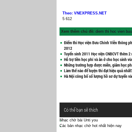
Theo: VNEXPRESS.NET
5
612
Xem thêm chủ đề:
diem thi hoc vien buu
Điểm thi Học viện Bưu Chính Viễn thông p
2012
Tuyển sinh 2011 Học viện CNBCVT thêm 2
Hỗ trợ tiền học phí và ăn ở cho học sinh v
Những trường hợp được miễn, giảm học ph
Làm thế nào để luyện thi đạt hiệu quả nhất
Hà Nội công bố số lượng hồ sơ dự tuyển và
Có thể bạn sẽ thích
Nhạc chờ bài Unti you
Các bản nhạc chờ hot nhất hiện nay