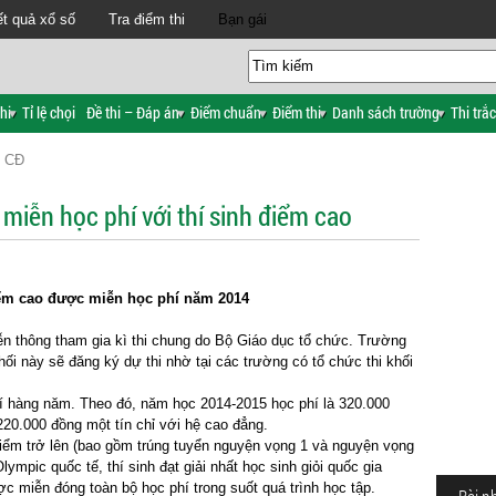
t quả xổ số
Tra điểm thi
Bạn gái
hi
Tỉ lệ chọi
Đề thi – Đáp án
Điểm chuẩn
Điểm thi
Danh sách trường
Thi trắ
H CĐ
miễn học phí với thí sinh điểm cao
iểm cao được miễn học phí năm 2014
 thông tham gia kì thi chung do Bộ Giáo dục tổ chức. Trường
khối này sẽ đăng ký dự thi nhờ tại các trường có tổ chức thi khối
í hàng năm. Theo đó, năm học 2014-2015 học phí là 320.000
 220.000 đồng một tín chỉ với hệ cao đẳng.
 điểm trở lên (bao gồm trúng tuyển nguyện vọng 1 và nguyện vọng
lympic quốc tế, thí sinh đạt giải nhất học sinh giỏi quốc gia
c miễn đóng toàn bộ học phí trong suốt quá trình học tập.