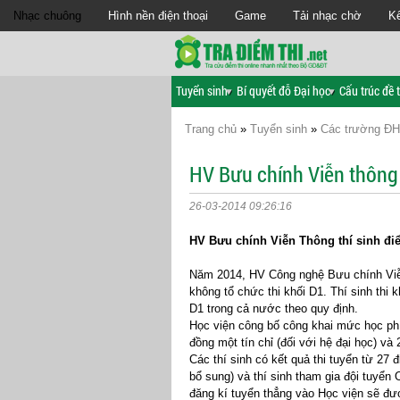
Nhạc chuông
Hình nền điện thoại
Game
Tải nhạc chờ
Kế
Tuyển sinh
Bí quyết đỗ Đại học
Cấu trúc đề t
Trang chủ
»
Tuyển sinh
»
Các trường Đ
HV Bưu chính Viễn thông 
26-03-2014 09:26:16
HV Bưu chính Viễn Thông thí sinh đ
Năm 2014, HV Công nghệ Bưu chính Viễn
không tổ chức thi khối D1. Thí sinh thi 
D1 trong cả nước theo quy định.
Học viện công bố công khai mức học ph
đồng một tín chỉ (đối với hệ đại học) và
Các thí sinh có kết quả thi tuyển từ 27
bổ sung) và thí sinh tham gia đội tuyển O
đăng kí tuyển thẳng vào Học viện sẽ đượ