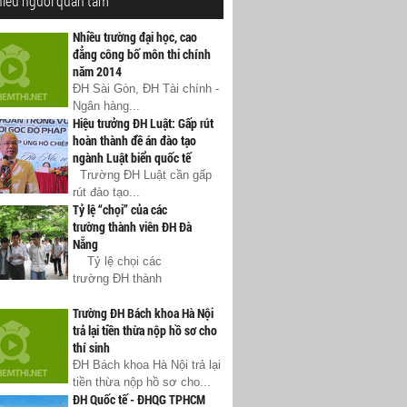
hiều người quan tâm
Nhiều trường đại học, cao
đẳng công bố môn thi chính
năm 2014
ĐH Sài Gòn, ĐH Tài chính -
Ngân hàng...
Hiệu trưởng ĐH Luật: Gấp rút
hoàn thành đề án đào tạo
ngành Luật biển quốc tế
Trường ĐH Luật cần gấp
rút đào tạo...
Tỷ lệ “chọi” của các
trường thành viên ĐH Đà
Nẵng
Tỷ lệ chọi các
trường ĐH thành
Trường ĐH Bách khoa Hà Nội
trả lại tiền thừa nộp hồ sơ cho
thí sinh
ĐH Bách khoa Hà Nội trả lại
tiền thừa nộp hồ sơ cho...
ĐH Quốc tế - ĐHQG TPHCM