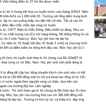
h Viễn thông điểm từ 27 trở lên được miễn
heo kì thi 3 chung kết hợp sơ tuyển trước vào tháng 3/2014. Năm
000 khối A/A1 và 1.000 khối D1. Trường xét tổng điểm trung bình
, lấy từ cao xuống thấp cho đến hết chỉ tiêu. Tất cả các thí
21 điểm đều chắc chắn đạt vòng sơ tuyển.
ện tử, CNTT, Điện tử-Viễn thông, Điều khiển tự động, Hữu cơ-
à Kĩ sư chất lượng cao (Cơ khí hàng không, Hệ thống thông tin và
hức thi 2 môn Toán-Lý. Mức học phí như hệ đại trà.
 Cơ điện tử, Kĩ thuật Vật liệu, Kĩ thuật Y sinh) và chương trình
thi ĐH và điểm kiểm tra tiếng Anh đầu vào. Mức học phí từ 2-
g tổ chức thi tuyển sinh theo kì thi chung của Bộ GD&ĐT tổ
i, theo từng cơ sở Bắc, Nam. Học phí sinh viên phải đóng là
5 tỷ đồng để cấp học bổng khuyến khích cho sinh viên có kết
hi trả là 130.000 đồng một tín chỉ (cả khoá học tổng số từ 125-
học ở nước ngoài theo nguyện vọng cá nhân, dựa trên các
 ngoài của trường Đại học Lâm nghiệp.
ả nước. Thí sinh tham gia kì thi chung do Bộ Giáo dục tổ chức
ường. Mức học phí của trường khá cao với 385.000 đồng mỗi
háng hệ đại học. Trường có khu ký túc xá khép kín, đáp ứng