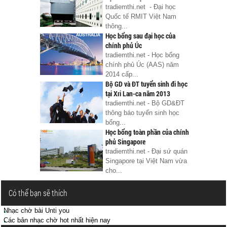
tradiemthi.net - Đại học
Quốc tế RMIT Việt Nam
thông...
Học bổng sau đại học của
chính phủ Úc
tradiemthi.net - Học bổng
chính phủ Úc (AAS) năm
2014 cấp...
Bộ GD và ĐT tuyển sinh đi học
tại Xri Lan-ca năm 2013
tradiemthi.net - Bộ GD&ĐT
thông báo tuyển sinh học
bổng...
Học bổng toàn phần của chính
phủ Singapore
tradiemthi.net - Đại sứ quán
Singapore tại Việt Nam vừa
cho...
Có thể bạn sẽ thích
Nhạc chờ bài Unti you
Các bản nhạc chờ hot nhất hiện nay