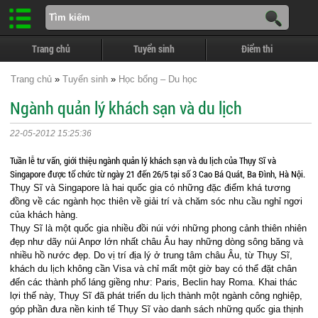
Trang chủ
Tuyển sinh
Điểm thi
Trang chủ
»
Tuyển sinh
»
Học bổng – Du học
Ngành quản lý khách sạn và du lịch
22-05-2012 15:25:36
Tuần lễ tư vấn, giới thiệu ngành quản lý khách sạn và du lịch của Thụy Sĩ và
Singapore được tổ chức từ ngày 21 đến 26/5 tại số 3 Cao Bá Quát, Ba Đình, Hà Nội.
Thụy Sĩ và Singapore là hai quốc gia có những đặc điểm khá tương
đồng về các ngành học thiên về giải trí và chăm sóc nhu cầu nghỉ ngơi
của khách hàng.
Thụy Sĩ là một quốc gia nhiều đồi núi với những phong cảnh thiên nhiên
đẹp như dãy núi Anpơ lớn nhất châu Âu hay những dòng sông băng và
nhiều hồ nước đẹp. Do vị trí địa lý ở trung tâm châu Âu, từ Thụy Sĩ,
khách du lịch không cần Visa và chỉ mất một giờ bay có thể đặt chân
đến các thành phố láng giềng như: Paris, Beclin hay Roma. Khai thác
lợi thế này, Thụy Sĩ đã phát triển du lịch thành một ngành công nghiệp,
góp phần đưa nền kinh tế Thụy Sĩ vào danh sách những quốc gia thịnh