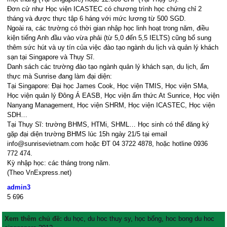
Đơn cử như Học viện ICASTEC có chương trình học chứng chỉ 2
tháng và được thực tập 6 háng với mức lương từ 500 SGD.
Ngoài ra, các trường có thời gian nhập học linh hoạt trong năm, điều
kiện tiếng Anh đầu vào vừa phải (từ 5,0 đến 5,5 IELTS) cũng bổ sung
thêm sức hút và uy tín của việc đào tạo ngành du lịch và quản lý khách
sạn tại Singapore và Thụy Sĩ.
Danh sách các trường đào tạo ngành quản lý khách sạn, du lịch, ẩm
thực mà Sunrise đang làm đại diện:
Tại Singapore: Đại học James Cook, Học viện TMIS, Học viện SMa,
Học viện quản lý Đông Á EASB, Học viện ẩm thức At Sunrice, Học viện
Nanyang Management, Học viện SHRM, Học viện ICASTEC, Học viện
SDH…
Tại Thụy Sĩ: trường BHMS, HTMi, SHML… Học sinh có thể đăng ký
gặp đại diện trường BHMS lúc 15h ngày 21/5 tại email
info@sunrisevietnam.com
hoặc ĐT 04 3722 4878, hoặc hotline 0936
772 474.
Kỳ nhập học: các tháng trong năm.
(Theo VnExpress.net)
admin3
5
696
Xem thêm chủ đề:
du học
,
du hoc thuy sy
,
học bổng
,
hoc bong du hoc