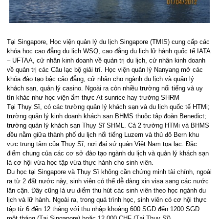
Tại Singapore, Học viện quản lý du lịch Singapore (TMIS) cung cấp các
khóa học cao đẳng du lịch WSQ, cao đẳng du lịch lữ hành quốc tế IATA
– UFTAA, cử nhân kinh doanh về quản trị du lịch, cử nhân kinh doanh
về quản trị các Câu lạc bộ giải trí. Học viện quản lý Nanyang mở các
khóa đào tạo bậc cảo đẳng, cử nhân cho ngành du lịch và quản lý
khách sạn, quản lý casino. Ngoài ra còn nhiều trường nổi tiếng và uy
tín khác như học viện ẩm thực At-sunrice hay trường SHRM
Tại Thụy Sĩ, có các trường quản lý khách sạn và du lịch quốc tế HTMi;
trường quản lý kinh doanh khách sạn BHMS thuộc tập đoàn Benedict;
trường quản lý khách sạn Thụy Sĩ SHML. Cả 2 trường HTMi và BHMS
đều nằm giữa thành phố du lịch nổi tiếng Luzern và thủ đô Bern khu
vực trung tâm của Thụy Sĩ, nơi đại sứ quán Việt Nam tọa lạc. Đặc
điểm chung của các cơ sở đào tạo ngành du lịch và quản lý khách sạn
là cơ hội vừa học tập vừa thực hành cho sinh viên.
Du học tại Singapore và Thụy Sĩ không cần chứng minh tài chính, ngoài
ra từ 2 đất nước này, sinh viên có thể dễ dàng xin visa sang các nước
lân cận. Đây cũng là ưu điểm thu hút các sinh viên theo học ngành du
lịch và lữ hành. Ngoài ra, trong quá trình học, sinh viên có cơ hội thực
tập từ 6 đến 12 tháng với thu nhập khoảng 600 SGD đến 1200 SGD
một tháng (Tại Singapore) hoặc 12.000 CHF (Tại Thụy Sĩ).