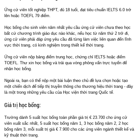
Ứng cử viên tốt nghiệp THPT, đủ 18 tuổi, đạt tiêu chuẩn IELTS 6.0 trở
lên hoặc TOEFL 79 điểm.
Học bổng cho sinh viên năm nhất yêu cầu ứng cử viên chưa theo học
bất cứ chương trình giáo dục nào khác, nếu học từ năm thứ 2 trở đi,
ứng cử viên phải đáp ứng yêu cầu đã từng làm việc liên quan đến lĩnh
vực thời trang, có kinh nghiệm trong thiết kế thời trang.
Ứng cử viên nộp bảng điểm trung học, chứng chỉ IELTS hoặc điểm
TOEFL. Thư xin học bổng và trải qua vòng phỏng vấn trực tuyến để
nhận học bổng.
Ngoài ra, bạn có thể nộp một bài luận theo chủ đề lựa chọn hoặc tạo
một chiến dịch để tiếp thị truyền thông cho thương hiệu thời trang - đây
là một trong những yêu cầu của Học viện thời trang Quốc tế.
Giá trị học bổng:
Trường dành 5 suất học bổng toàn phần giá trị € 23.700 cho ứng cử
viên xuất sắc nhất, 5 suất học bổng năm 1, 3 học bổng năm 2, 2 học
bổng năm 3, mỗi suất trị giá € 7.900 cho các ứng viên ngành thiết kế và
kỹ thuật thời trang.