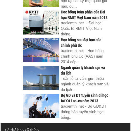
học tại bất kỳ một quốc gia
nào, du...
Học bổng toàn phần của Đại
học RMIT Việt Nam năm 2013
tradiemthi.net - Đại học
Quốc tế RMIT Việt Nam
thông...
Học bổng sau đại học của
chính phủ Úc
tradiemthi.net - Học bổng
chính phủ Úc (AAS) năm
2014 cấp...
Ngành quản lý khách sạn và
du lịch
Tuần lễ tư vấn, giới thiệu
ngành quản lý khách sạn và
du lịch...
Bộ GD và ĐT tuyển sinh đi học
tại Xri Lan-ca năm 2013
tradiemthi.net - Bộ GD&ĐT
thông báo tuyển sinh học
bổng...
Có thể bạn sẽ thích