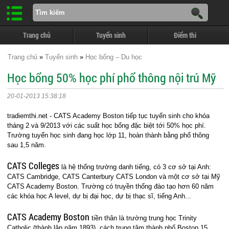
Trang chủ
Tuyển sinh
Điểm thi
Trang chủ
»
Tuyển sinh
»
Học bổng – Du học
Học bổng 50% học phí phổ thông nội trú Mỹ
20-01-2013 15:38:18
tradiemthi.net - CATS Academy Boston tiếp tục tuyển sinh cho khóa
tháng 2 và 9/2013 với các suất học bổng đặc biệt tới 50% học phí.
Trường tuyển học sinh đang học lớp 11, hoàn thành bằng phổ thông
sau 1,5 năm.
CATS Colleges
là hệ thống trường danh tiếng, có 3 cơ sở tại Anh:
CATS Cambridge, CATS Canterbury CATS London và một cơ sở tại Mỹ
CATS Academy Boston. Trường có truyền thống đào tạo hơn 60 năm
các khóa học A level, dự bị đại học, dự bị thạc sĩ, tiếng Anh...
CATS Academy Boston
tiền thân là trường trung học Trinity
Catholic (thành lập năm 1893), cách trung tâm thành phố Boston 15