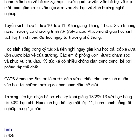
hoàn thiện hơn về hồ sơ đại học. Trường có tư vấn viên hỗ trợ về mọi
mặt, bao gồm cả tư vấn nộp đơn vào đại học và định hướng nghề
nghiệp.
Tuyển sinh: Lớp 9, lớp 10, lớp 11; Khai giảng Tháng 1 hoặc 2 và 9 hàng
năm. Trường có chương trình AP (Advanced Placement) giúp học sinh
tích lũy tín chỉ bậc đại học ngay từ trường phổ thông.
Học sinh sống trong ký túc xá tiện nghi ngay gần khu học xá, có xe đưa
đón được bảo vệ của trường. Các em ở phòng đơn, được chăm sóc
và phục vụ chu đáo. Ký túc xá có nhiều không gian công cộng, bể bơi,
phòng tập thể chất.
CATS Academy Boston là bước đệm vững chắc cho học sinh muốn
vào học tại những trường đại học hàng đầu thế giới.
Trường tiếp tục nhận hồ sơ cho kỳ khai giảng 18/2/2013 với học bổng
tới 50% học phí. Học sinh học hết kỳ một lớp 11, hoàn thành bằng tốt
nghiệp trong 1,5 năm.
linh
5
425