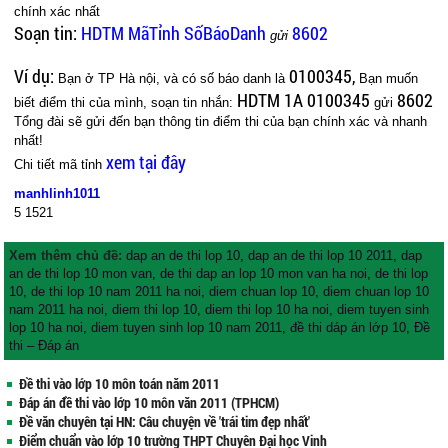
chính xác nhất
Soạn tin:
HDTM MãTỉnh SốBáoDanh
8602
gửi
Ví dụ:
0100345,
Bạn ở TP Hà nội, và có số báo danh là
Bạn muốn
HDTM 1A 0100345
8602
biết điểm thi của mình, soạn tin nhắn:
gửi
Tổng đài sẽ gửi đến bạn thông tin điểm thi của bạn chính xác và nhanh
nhất!
xem tại đây
Chi tiết mã tỉnh
manhlinh1011
5
1521
Xem thêm chủ đề:
dap an de thi lop 10
,
dap an de thi lop 10 2011
,
dap
an de thi lop 10 mon van
,
de thi dap an lop 10 mon van ha noi
,
de thi lop
10
,
de thi lop 10 nam 2011 ha noi
,
diem chuan lop 10
,
diem chuan lop 10
nam 2011 ha noi
,
diem thi lop 10
,
diem thi lop 10 ha noi
,
diem tuyen sinh
lop 10 ha noi
,
diem tuyen sinh lop 10 nam 2011
,
đề thi dáp án lớp 10
,
Đề
thi – Đáp án
Đề thi vào lớp 10 môn toán năm 2011
Đáp án đề thi vào lớp 10 môn văn 2011 (TPHCM)
Đề văn chuyên tại HN: Câu chuyện về 'trái tim đẹp nhất'
Điểm chuẩn vào lớp 10 trường THPT Chuyên Đại học Vinh