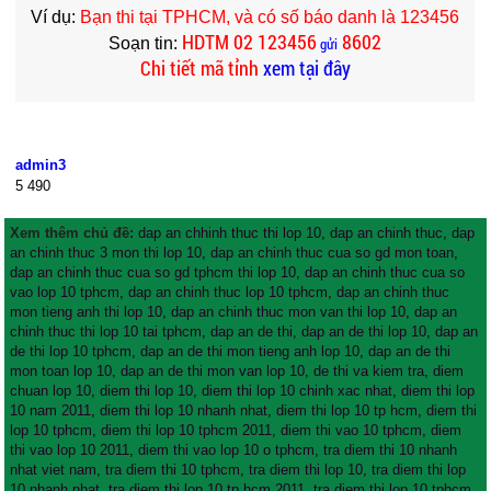
Ví dụ:
Bạn thi tại TPHCM, và có số báo danh là 123456
HDTM
02 123456
8602
Soạn tin:
gửi
Chi tiết mã tỉnh
xem tại đây
admin3
5
490
Xem thêm chủ đề:
dap an chhinh thuc thi lop 10
,
dap an chinh thuc
,
dap
an chinh thuc 3 mon thi lop 10
,
dap an chinh thuc cua so gd mon toan
,
dap an chinh thuc cua so gd tphcm thi lop 10
,
dap an chinh thuc cua so
vao lop 10 tphcm
,
dap an chinh thuc lop 10 tphcm
,
dap an chinh thuc
mon tieng anh thi lop 10
,
dap an chinh thuc mon van thi lop 10
,
dap an
chinh thuc thi lop 10 tai tphcm
,
dap an de thi
,
dap an de thi lop 10
,
dap an
de thi lop 10 tphcm
,
dap an de thi mon tieng anh lop 10
,
dap an de thi
mon toan lop 10
,
dap an de thi mon van lop 10
,
de thi va kiem tra
,
diem
chuan lop 10
,
diem thi lop 10
,
diem thi lop 10 chinh xac nhat
,
diem thi lop
10 nam 2011
,
diem thi lop 10 nhanh nhat
,
diem thi lop 10 tp hcm
,
diem thi
lop 10 tphcm
,
diem thi lop 10 tphcm 2011
,
diem thi vao 10 tphcm
,
diem
thi vao lop 10 2011
,
diem thi vao lop 10 o tphcm
,
tra diem thi 10 nhanh
nhat viet nam
,
tra diem thi 10 tphcm
,
tra diem thi lop 10
,
tra diem thi lop
10 nhanh nhat
,
tra diem thi lop 10 tp hcm 2011
,
tra diem thi lop 10 tphcm
,