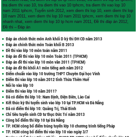
tra diem thi vao 10
,
tra diem thi vao 10 tphcm
,
tra diem thi vao lop 10
nam 2011 tphcm
,
Tuyển sinh 2012
,
xem diem thi lop 10
,
xem diem thi lop
10 nam 2011
,
xem diem thi lop 10 nam 2011 tphcm
,
xem diem thi lop 10
nhanh nhat
,
xem diem thi lop 10 tp hcm nam 2011
,
Đề thi đáp án 2012
,
Đề thi – Đáp án
Đáp án chính thức môn Anh khối D kỳ thi ĐH CĐ năm 2013
Đáp án chính thức môn Toán khối B 2013
Đề thi vào lớp 10 môn toán năm 2011
Đáp án đề thi vào lớp 10 môn Toán 2011 (TPHCM)
Đáp án đề thi vào lớp 10 môn văn 2011 (TPHCM)
Đáp án đề thi khối A1 môn tiếng anh năm 2012
Điểm chuẩn vào lớp 10 trường THPT Chuyên Đại học Vinh
Điểm thi vào lớp 10 năm 2012 tỉnh Thừa Thiên Huế
Nỗi lo vào lớp 10
Điểm thi vào lớp 10 năm 2011?
Đã có điểm thi lớp 10: Nam Định, Điện Biên, Lào Cai
Kết thúc kỳ thi tuyển sinh vào lớp 10 tại TP.HCM và Đà Nẵng
Đã có điểm thi lớp 10: Quảng Trị, Thái Bình
Chỉ tiêu tuyển sinh CĐ tư thục Đức Trí năm 2013
Công bố điểm thi lớp 10 tại Đà Nẵng
TP. HCM công bố điểm trúng tuyến lớp 10 chương trình tiếng Pháp
TP. HCM công bố điểm thi vào lớp 10 vào ngày 3/7