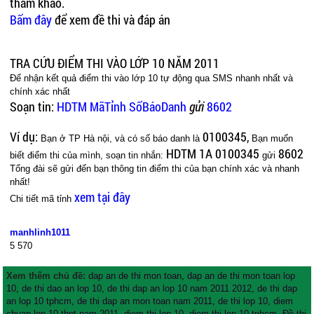
tham khảo.
Bấm đây
để xem đề thi và đáp án
TRA CỨU ĐIỂM THI VÀO LỚP 10 NĂM 2011
Để nhận kết quả điểm thi vào lớp 10 tự động qua SMS nhanh nhất và
chính xác nhất
Soạn tin:
HDTM MãTỉnh SốBáoDanh
gửi
8602
Ví dụ:
0100345,
Bạn ở TP Hà nội, và có số báo danh là
Bạn muốn
HDTM 1A 0100345
8602
biết điểm thi của mình, soạn tin nhắn:
gửi
Tổng đài sẽ gửi đến bạn thông tin điểm thi của bạn chính xác và nhanh
nhất!
xem tại đây
Chi tiết mã tỉnh
manhlinh1011
5
570
Xem thêm chủ đề:
dap an de thi mon toan
,
dap an de thi mon toan lop
10
,
de thi dao an lop 10
,
de thi dap an lop 10 nam 2011 2012
,
de thi dap
an lop 10 tphcm
,
de thi dap an mon toan nam 2011
,
de thi lop 10
,
diem
chuan lop 10 thpt nam 2011
,
diem thi lop 10
,
diem thi lop 10 tphcm
,
Đề thi