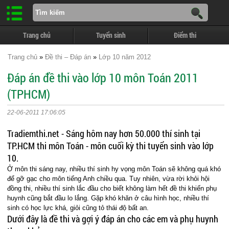
Trang chủ
Tuyển sinh
Điểm thi
Trang chủ
»
Đề thi – Đáp án
»
Lớp 10 năm 2012
Đáp án đề thi vào lớp 10 môn Toán 2011
(TPHCM)
22-06-2011 17:06:05
Tradiemthi.net - Sáng hôm nay hơn 50.000 thí sinh tại
TP.HCM thi môn Toán - môn cuối kỳ thi tuyển sinh vào lớp
10.
Ở môn thi sáng nay, nhiều thí sinh hy vọng môn Toán sẽ không quá khó
để gỡ gạc cho môn tiếng Anh chiều qua. Tuy nhiên, vừa rời khỏi hội
đồng thi, nhiều thí sinh lắc đầu cho biết không làm hết đề thi khiến phụ
huynh cũng bắt đầu lo lắng. Gặp khó khăn ở câu hình học, nhiều thí
sinh có học lực khá, giỏi cũng tỏ thái độ bất an.
Dưới đây là đề thi và gợi ý đáp án cho các em và phụ huynh