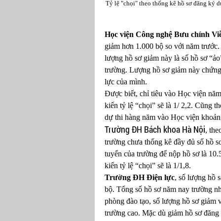
Tỷ lệ "chọi" theo thống kê hồ sơ đăng ký dự
Học viện Công nghệ Bưu chính Vi
giảm hơn 1.000 bộ so với năm trước
lượng hồ sơ giảm này là số hồ sơ “ả
trường. Lượng hồ sơ giảm này chứng 
lực của mình.
Được biết, chỉ tiêu vào Học viện năm
kiến tỷ lệ “chọi” sẽ là 1/ 2,2. Cũng t
dự thi hàng năm vào Học viện khoả
Trường ĐH Bách khoa Hà Nội
, th
trường chưa thống kê đầy đủ số hồ sơ 
tuyển của trường để nộp hồ sơ là 10.5
kiến tỷ lệ “chọi” sẽ là 1/1,8.
Trường ĐH Điện lực
, số lượng hồ
bộ. Tổng số hồ sơ năm nay trường n
phòng đào tạo, số lượng hồ sơ giảm 
trường cao. Mặc dù giảm hồ sơ đăng 