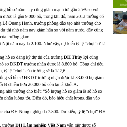
ượng hồ sơ năm nay cũng giảm mạnh tới gần 25% so với
n được là gần 9.000 bộ, trong khi đó, năm 2013 trường có
ng Lê Quang Hạnh, trưởng phòng đào tạo nhà trường cho
nh dự thi nhờ năm nay giảm hẳn so với năm trước, đây cũng
của trường giảm.
 Nội năm nay là 2.100. Như vậy, dự kiến tỷ lệ “chọi” sẽ là
ợng hồ sơ đăng ký dự thi của trường
ĐH Thủy lợi
cũng
hồ sơ ĐKDT trường nhận được là 8.800 bộ. Tổng chỉ tiêu
 tỷ lệ “chọi” của trường sẽ là 1/ 2,6.
 tổng số hồ sơ ĐKDT trường nhận được là 33.000 bộ giảm
ối B chiếm hơn 20.000 bộ còn lại là khối A.
 nhà trường cho biết: “Số lượng hồ sơ giảm là số hồ sơ
n phân luồng tốt. Điều đó, báo hiệu chất lượng đầu vào
học của ĐH Nông nghiệp là 7.800. Dự kiến, tỷ lệ “chọi” ĐH
n, trường
ĐH Lâm nghiệp Việt Nam
vẫn giữ được số