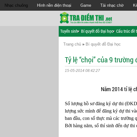
Nhạc chuông
Hình nền điện thoại
Game
Tải nhạc chờ
Kế
Tuyển sinh
Bí quyết đỗ Đại học
Cấu trúc đề t
Trang chủ
»
Bí quyết đỗ Đại học
Tỷ lệ “chọi” của 9 trường
15-05-2014 08:42:27
Năm 2014 tỉ lệ c
Số lượng hồ sơ đăng ký dự thi (ĐKDT)
lượng sức mình để đăng ký dự thi và
ban đầu, con số thực mà các trường qu
Bởi hàng năm, số thí sinh đến dự thi