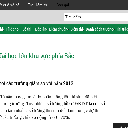
t quả xổ số
Tra điểm thi
Bạn gái
hi
Tỉ lệ chọi
Đề thi – Đáp án
Điểm chuẩn
Điểm thi
Danh sách trường
Thi trắ
 đại học lớn khu vực phía Bắc
họi các trường giảm so với năm 2013
 năm nay giảm là do phân luồng tốt, thí sinh đã biết
o từng trường. Tuy nhiên, số lượng hồ sơ ĐKDT là con số
an tâm nhất là số lượng thí sinh đến làm thủ tục dự thi.
 ở các trường chỉ dao động từ 60 - 70%.