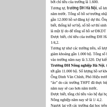
bởi chỉ tiêu của trường là 1.600.
trường ĐH Hà Nội
Tương tự,
, số l
năm trước. Tổng số hồ sơ trường nhậ
gần 12.000 hồ sơ đăng ký dự thi. Ô
biết, thống kê sơ bộ, số hồ sơ thí si
là một lý do để tổng số hồ sơ ĐKDT 
Được biết, chỉ tiêu của trường ĐH Hà
1/4,2.
Tương tự như các trường trên, số lư
giảm khoảng gần 1.000 bộ. Tổng số 
vào trường năm nay là 3.320. Dự kiến,
Trường ĐH Nông nghiệp Hà Nội
,
tới gần 11.000 bộ. Số lượng hồ sơ kh
Ông Đinh Văn Chỉnh, Phó Hiệu trưởng
“ảo” do các trường THPT đã thực hiệ
năm nay sẽ cao hơn năm trước.
Được biết, tổng chỉ tiêu vào hệ đại 
Nông nghiệp năm nay sẽ là 1/ 4,2.
Ngược lại với các trường đại học trê