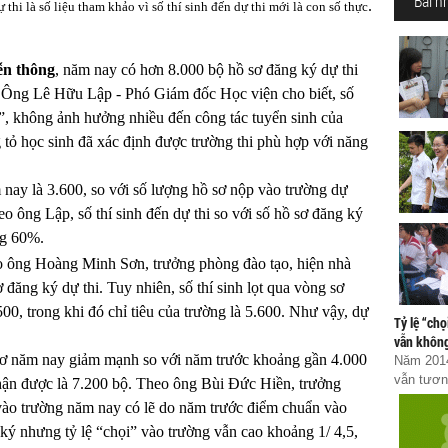
Bài n
.
 thi là số liệu tham khảo vì số thí sinh đến dự thi mới là con số thực
ễn thông
, năm nay có hơn 8.000 bộ hồ sơ đăng ký dự thi
. Ông Lê Hữu Lập - Phó Giám đốc Học viện cho biết, số
o”, không ảnh hưởng nhiều đến công tác tuyển sinh của
tỏ học sinh đã xác định được trường thi phù hợp với năng
 nay là 3.600, so với số lượng hồ sơ nộp vào trường dự
heo ông Lập, số thí sinh đến dự thi so với số hồ sơ đăng ký
ng 60%.
eo ông Hoàng Minh Sơn, trưởng phòng đào tạo, hiện nhà
đăng ký dự thi. Tuy nhiên, số thí sinh lọt qua vòng sơ
00, trong khi đó chỉ tiêu của trường là 5.600. Như vậy, dự
Tỷ lệ “ch
vẫn khôn
 sơ năm nay giảm mạnh so với năm trước khoảng gần 4.000
Năm 2014
vẫn tươn
hận được là 7.200 bộ. Theo ông Bùi Đức Hiền, trưởng
vào trường năm nay có lẽ do năm trước điểm chuẩn vào
ký nhưng tỷ lệ “chọi” vào trường vẫn cao khoảng 1/ 4,5,