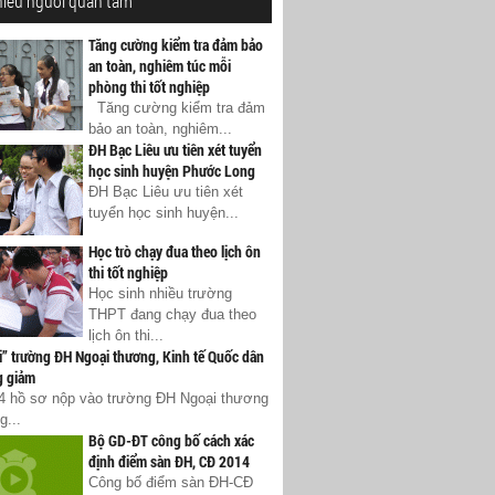
hiều người quan tâm
Tăng cường kiểm tra đảm bảo
an toàn, nghiêm túc mỗi
phòng thi tốt nghiệp
Tăng cường kiểm tra đảm
bảo an toàn, nghiêm...
ĐH Bạc Liêu ưu tiên xét tuyển
học sinh huyện Phước Long
ĐH Bạc Liêu ưu tiên xét
tuyển học sinh huyện...
Học trò chạy đua theo lịch ôn
thi tốt nghiệp
Học sinh nhiều trường
THPT đang chạy đua theo
lịch ôn thi...
ọi” trường ĐH Ngoại thương, Kinh tế Quốc dân
g giảm
 hồ sơ nộp vào trường ĐH Ngoại thương
g...
Bộ GD-ĐT công bố cách xác
định điểm sàn ĐH, CĐ 2014
Công bố điểm sàn ĐH-CĐ