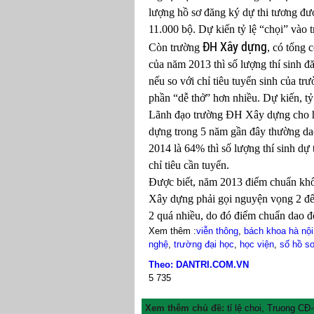
lượng hồ sơ đăng ký dự thi tương đ
11.000 bộ. Dự kiến tỷ lệ “chọi” vào t
ĐH Xây dựng
Còn trường
, có tổng 
của năm 2013 thì số lượng thí sinh đ
nếu so với chỉ tiêu tuyển sinh của t
phần “dễ thở” hơn nhiều. Dự kiến, tỷ
Lãnh đạo trường ĐH Xây dựng cho hay
dựng trong 5 năm gần đây thường dao
2014 là 64% thì số lượng thí sinh dự 
chỉ tiêu cần tuyển.
Được biết, năm 2013 điểm chuẩn khố
Xây dựng phải gọi nguyện vọng 2 để
2 quá nhiều, do đó điểm chuẩn dao đ
Xem thêm :
viễn thông
,
bách khoa hà nội
nghệ
,
trường đại học
,
học viện
,
số hồ sơ
Theo: DANTRI.COM.VN
5
735
Xem thêm chủ đề:
tỉ lệ choi
,
Truong CĐ