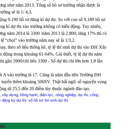
ương như năm 2013. Tổng số hồ sơ trường nhận được là
rường sẽ là 1/ 4,3.
cộng 9.190 hồ sơ đăng kí dự thi. So với con số 9.189 hồ sơ
ăng kí dự thi vào trường không có biến động. Tuy nhiên,
rường năm 2014 là 3300 /năm 2013 là 2.800, tăng 17% thì có
 lệ “chọi” vào trường năm nay sẽ là 1/3,2.
, theo số liệu thống kê, tỷ lệ thí sinh dự thi vào ĐH Xây
 động trong khoảng 61-64%. Giả thiết, tỷ lệ dự thi năm
thi gần 5900/chỉ tiêu 3300 - Số dự thi chỉ lớn hơn 1,8 lần
i A vào trường là 17. Cũng là năm đầu tiên Trường ĐH
 tuyển thêm khoảng 500SV. Thật bất ngờ, số nguyện vọng
ộng từ 25,5 đến 20 điểm tùy thuộc ngành đào tạo.
,
xây dựng
,
hồng hạnh
,
điện lực
,
nông nghiệp
,
dự thi
,
công
 đăng ký dự thi
,
số hồ sơ thí sinh dự thi
-ĐH