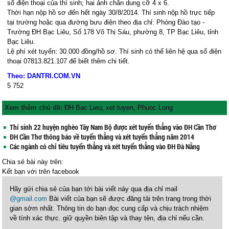
số điện thoại của thí sinh; hai ảnh chân dung cỡ 4 x 6.
Thời hạn nộp hồ sơ đến hết ngày 30/8/2014. Thí sinh nộp hồ trực tiếp
tại trường hoặc qua đường bưu điện theo địa chỉ: Phòng Đào tạo -
Trường ĐH Bạc Liêu, Số 178 Võ Thị Sáu, phường 8, TP Bạc Liêu, tỉnh
Bạc Liêu.
Lệ phí xét tuyển:
30.000 đồng/hồ sơ. Thí sinh có thể liên hệ qua số điện
thoại 07813.821.107 để biết thêm chi tiết.
Theo: DANTRI.COM.VN
5
752
Xem thêm chủ đề:
ĐH Bac Lieu
,
xet tuyen
,
Phuoc Long
Thí sinh 22 huyện nghèo Tây Nam Bộ được xét tuyển thẳng vào ĐH Cần Thơ
ĐH Cần Thơ thông báo về tuyển thẳng và xét tuyển thẳng năm 2014
Các ngành có chỉ tiêu tuyển thẳng và xét tuyển thẳng vào ĐH Đà Nẵng
Chia sẻ bài này trên:
Kết bạn với
trên facebook
Hãy gửi chia sẻ của bạn tới bài viết này qua địa chỉ mail
@gmail.com
Bài viết của bạn sẽ được đăng tải trên trang trong thời
gian sớm nhất. Thông tin do bạn đọc cung cấp và chịu trách nhiệm
về tính xác thực. giữ quyền biên tập và thay tên, địa chỉ nếu cần.