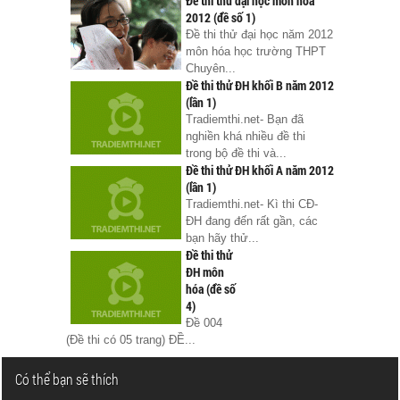
Đề thi thử đại học môn hóa
2012 (đề số 1)
Đề thi thử đại học năm 2012
môn hóa học trường THPT
Chuyên...
Đề thi thử ĐH khối B năm 2012
(lần 1)
Tradiemthi.net- Bạn đã
nghiền khá nhiều đề thi
trong bộ đề thi và...
Đề thi thử ĐH khối A năm 2012
(lần 1)
Tradiemthi.net- Kì thi CĐ-
ĐH đang đến rất gần, các
bạn hãy thử...
Đề thi thử
ĐH môn
hóa (đề số
4)
Đề 004
(Đề thi có 05 trang) ĐỀ...
Có thể bạn sẽ thích