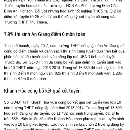
Nguyễn Văn Trỗi, Thạnh Mỹ Lợi, Nguyễn Thị Định. Trường THPT Thủ
Thiêm tuyển học sinh các Trường THCS An Phú, Lương Định Của,
Bình An, Horizon. Đối với những học sinh tốt nghiệp THCS tại Q.2 có
điểm xét tuyển từ 25 đến 27 có thể đăng ký xét tuyển bổ sung vào
Trường THPT Thủ Thiêm.
7,9% thí sinh An Giang điểm 0 môn toán
Theo kế hoạch, ngày 20.7, các trường THPT công lập tỉnh An Giang sẽ
công bố điểm chuẩn và danh sách thí sinh trúng tuyển dựa trên kết quả
phân bổ chỉ tiêu tuyển sinh vào công lập mà UBND tỉnh phê duyệt.
Trước đó, Sở GD-ĐT tỉnh đã công bố kết quả điểm thi tuyển sinh vào
lớp 10 THPT năm học 2013-2014. Trong số 16.339 thí sinh dự thi có 5
thí sinh điểm 0 môn ngữ văn, 825 thí sinh điểm 0 môn Anh văn, 1.285
thí sinh điểm 0 môn toán.
Khánh Hòa công bố kết quả xét tuyển
Sở GD-ĐT tỉnh Khánh Hòa vừa công bố kết quả xét tuyển vào lớp 10
các trường THPT công lập năm học 2013-2014. Trong tổng số 13.300
học sinh đăng ký dự tuyển, có 11.482 học sinh trúng tuyển, đạt tỷ lệ
trên 85%. Đây là lần đầu tiên Khánh Hòa chọn phương thức tuyển sinh
vào lớp 10 bằng xét tuyển. Các học sinh sẽ lựa chọn 2 trường đăng ký
2 nguyện vọng để được xét tuyển. Các trường THPT sau khi nhận hồ