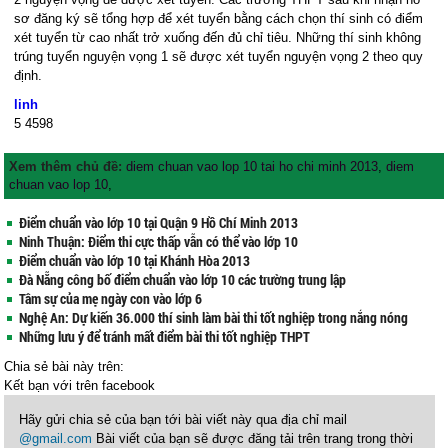
sơ đăng ký sẽ tổng hợp để xét tuyển bằng cách chọn thí sinh có điểm
xét tuyển từ cao nhất trở xuống đến đủ chỉ tiêu. Những thí sinh không
trúng tuyển nguyện vọng 1 sẽ được xét tuyển nguyện vọng 2 theo quy
định.
linh
5
4598
Xem thêm chủ đề:
diem chuan vao lop 10 tai ho chi minh 2013
,
diem
chuan vao lop 10
,
Điểm chuẩn vào lớp 10 tại Quận 9 Hồ Chí Minh 2013
Ninh Thuận: Điểm thi cực thấp vẫn có thể vào lớp 10
Điểm chuẩn vào lớp 10 tại Khánh Hòa 2013
Đà Nẵng công bố điểm chuẩn vào lớp 10 các trường trung lập
Tâm sự của mẹ ngày con vào lớp 6
Nghệ An: Dự kiến 36.000 thí sinh làm bài thi tốt nghiệp trong nắng nóng
Những lưu ý để tránh mất điểm bài thi tốt nghiệp THPT
Chia sẻ bài này trên:
Kết bạn với
trên facebook
Hãy gửi chia sẻ của bạn tới bài viết này qua địa chỉ mail
@gmail.com
Bài viết của bạn sẽ được đăng tải trên trang trong thời