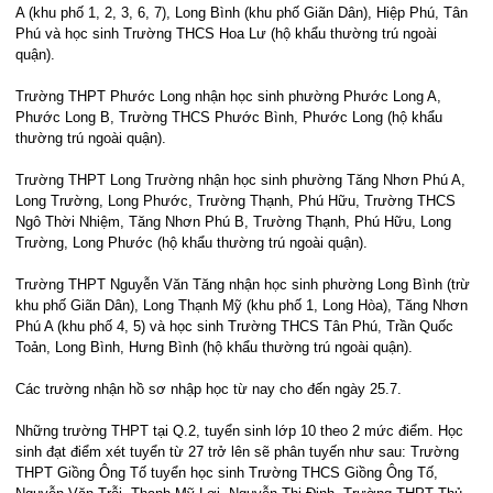
A (khu phố 1, 2, 3, 6, 7), Long Bình (khu phố Giãn Dân), Hiệp Phú, Tân
Phú và học sinh Trường THCS Hoa Lư (hộ khẩu thường trú ngoài
quận).
Trường THPT Phước Long nhận học sinh phường Phước Long A,
Phước Long B, Trường THCS Phước Bình, Phước Long (hộ khẩu
thường trú ngoài quận).
Trường THPT Long Trường nhận học sinh phường Tăng Nhơn Phú A,
Long Trường, Long Phước, Trường Thạnh, Phú Hữu, Trường THCS
Ngô Thời Nhiệm, Tăng Nhơn Phú B, Trường Thạnh, Phú Hữu, Long
Trường, Long Phước (hộ khẩu thường trú ngoài quận).
Trường THPT Nguyễn Văn Tăng nhận học sinh phường Long Bình (trừ
khu phố Giãn Dân), Long Thạnh Mỹ (khu phố 1, Long Hòa), Tăng Nhơn
Phú A (khu phố 4, 5) và học sinh Trường THCS Tân Phú, Trần Quốc
Toản, Long Bình, Hưng Bình (hộ khẩu thường trú ngoài quận).
Các trường nhận hồ sơ nhập học từ nay cho đến ngày 25.7.
Những trường THPT tại Q.2, tuyển sinh lớp 10 theo 2 mức điểm. Học
sinh đạt điểm xét tuyển từ 27 trở lên sẽ phân tuyến như sau: Trường
THPT Giồng Ông Tố tuyển học sinh Trường THCS Giồng Ông Tố,