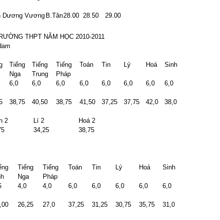
h Dương Vương
B.Tân
28.00
28.50
29.00
RƯỜNG THPT NĂM HỌC 2010-2011
rdam
g
Tiếng
Tiếng
Tiếng
Toán
Tin
Lý
Hoá
Sinh
Nga
Trung
Pháp
6,0
6,0
6,0
6,0
6,0
6,0
6,0
6,0
5
38,75
40,50
38,75
41,50
37,25
37,75
42,0
38,0
n 2
Lí 2
Hoá 2
75
34,25
38,75
ếng
Tiếng
Tiếng
Toán
Tin
Lý
Hoá
Sinh
nh
Nga
Pháp
5
4,0
4,0
6,0
6,0
6,0
6,0
6,0
,00
26,25
27,0
37,25
31,25
30,75
35,75
31,0