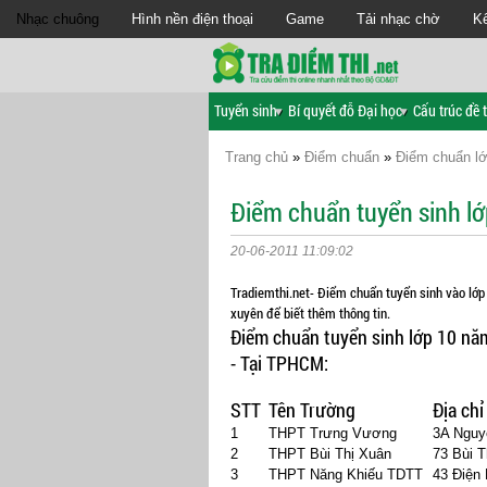
Nhạc chuông
Hình nền điện thoại
Game
Tải nhạc chờ
Kế
Tuyển sinh
Bí quyết đỗ Đại học
Cấu trúc đề t
Trang chủ
»
Điểm chuẩn
»
Điểm chuẩn l
Điểm chuẩn tuyển sinh l
20-06-2011 11:09:02
Tradiemthi.net- Điểm chuẩn tuyển sinh vào lớ
xuyên để biết thêm thông tin.
Điểm chuẩn tuyển sinh lớp 10 n
- Tại TPHCM:
STT
Tên Trường
Địa chỉ
1
THPT Trưng Vương
3A Nguy
2
THPT Bùi Thị Xuân
73 Bùi T
3
THPT Năng Khiếu TDTT
43 Điện