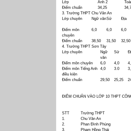
Lớp
Anh 2
Toá
Điểm chuẩn
34,25
34,
3. Trường THPT Chu Văn An
Lớp chuyên
Ngữ văn
Sử
Địa
Điểm môn
6,0
6,0
6,0
chuyên
Điểm chuẩn
38,50
31,50
32,50
4. Trường THPT Sơn Tây
Lớp chuyên
Ngữ
Sử
Đ
văn
Điểm môn chuyên
6,0
4,0
4
Điểm môn Tiếng Anh
4,0
3.0
3
điều kiện
Điểm chuẩn
29,50
25,25
2
ĐIỂM CHUẨN VÀO LỚP 10 THPT CÔNG
STT
Trường THPT
1.
Chu Văn An
2.
Phan Đình Phùng
3.
Phạm Hồng Thái