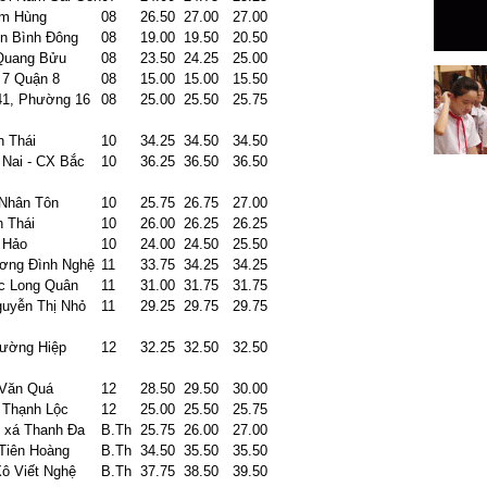
ạm Hùng
08
26.50
27.00
27.00
n Bình Đông
08
19.00
19.50
20.50
Quang Bửu
08
23.50
24.25
25.00
7 Quận 8
08
15.00
15.00
15.50
1, Phường 16
08
25.00
25.50
25.75
h Thái
10
34.25
34.50
34.50
 Nai - CX Bắc
10
36.25
36.50
36.50
 Nhân Tôn
10
25.75
26.75
27.00
h Thái
10
26.00
26.25
26.25
 Hảo
10
24.00
24.50
25.50
ơng Đình Nghệ
11
33.75
34.25
34.25
c Long Quân
11
31.00
31.75
31.75
guyễn Thị Nhỏ
11
29.25
29.75
29.75
ường Hiệp
12
32.25
32.50
32.50
Văn Quá
12
28.50
29.50
30.00
Thạnh Lộc
12
25.00
25.50
25.75
 xá Thanh Đa
B.Th
25.75
26.00
27.00
 Tiên Hoàng
B.Th
34.50
35.50
35.50
Xô Viết Nghệ
B.Th
37.75
38.50
39.50