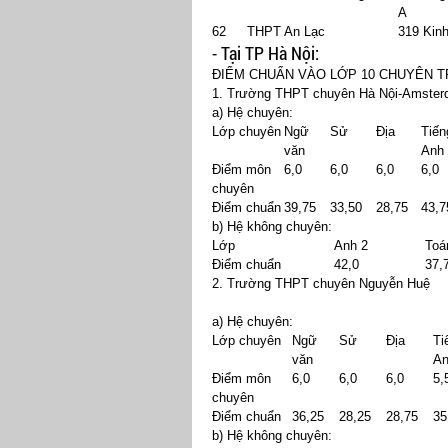
A
62
THPT An Lạc
319 Kin
- Tại TP Hà Nội:
ĐIỂM CHUẨN VÀO LỚP 10 CHUYÊN T
1. Trường THPT chuyên Hà Nội-Amste
a) Hệ chuyên:
Lớp chuyên
Ngữ
Sử
Địa
Tiến
văn
Anh
Điểm môn
6,0
6,0
6,0
6,0
chuyên
Điểm chuẩn
39,75
33,50
28,75
43,7
b) Hệ không chuyên:
Lớp
Anh 2
Toá
Điểm chuẩn
42,0
37,
2. Trường THPT chuyên Nguyễn Huệ
a) Hệ chuyên:
Lớp chuyên
Ngữ
Sử
Địa
Ti
văn
A
Điểm môn
6,0
6,0
6,0
5,
chuyên
Điểm chuẩn
36,25
28,25
28,75
35
b) Hệ không chuyên: