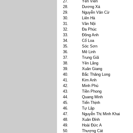
27.
Yên Viên
28.
Dương Xá
29.
Nguyễn Văn Cừ
30.
Liên Hà
31.
Vân Nội
32.
Đa Phúc
33.
Đông Anh
34.
Cổ Loa
35.
Sóc Sơn
36.
Mê Linh
37.
Trung Giã
38.
Yên Lãng
39.
Xuân Giang
40.
Bắc Thăng Long
41.
Kim Anh
42.
Minh Phú
43.
Tiền Phong
44.
Quang Minh
45.
Tiến Thịnh
46.
Tự Lập
47.
Nguyễn Thị Minh Khai
48.
Xuân Đỉnh
49.
Hoài Đức A
50.
Thượng Cát