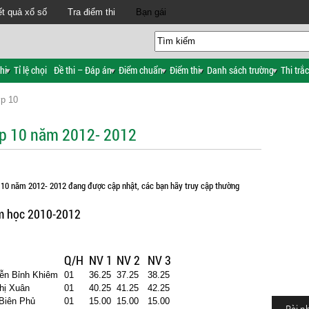
t quả xổ số
Tra điểm thi
Bạn gái
hi
Tỉ lệ chọi
Đề thi – Đáp án
Điểm chuẩn
Điểm thi
Danh sách trường
Thi trắ
ớp 10
ớp 10 năm 2012- 2012
p 10 năm 2012- 2012 đang được cập nhật, các bạn hãy truy cập thường
ăm học 2010-2012
Q/H
NV 1
NV 2
NV 3
ễn Bỉnh Khiêm
01
36.25
37.25
38.25
hị Xuân
01
40.25
41.25
42.25
 Biên Phủ
01
15.00
15.00
15.00