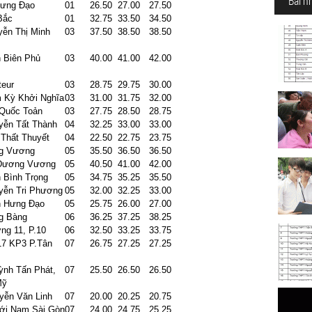
Bài n
Hưng Đạo
01
26.50
27.00
27.50
Bắc
01
32.75
33.50
34.50
yễn Thị Minh
03
37.50
38.50
38.50
n Biên Phủ
03
40.00
41.00
42.00
teur
03
28.75
29.75
30.00
 Kỳ Khởi Nghĩa
03
31.00
31.75
32.00
 Quốc Toản
03
27.75
28.50
28.75
yễn Tất Thành
04
32.25
33.00
33.00
 Thất Thuyết
04
22.50
22.75
23.75
g Vương
05
35.50
36.50
36.50
 Dương Vương
05
40.50
41.00
42.00
n Bình Trọng
05
34.75
35.25
35.50
yễn Tri Phương
05
32.00
32.25
33.00
n Hưng Đạo
05
25.75
26.00
27.00
g Bàng
06
36.25
37.25
38.25
ng 11, P.10
06
32.50
33.25
33.75
7 KP3 P.Tân
07
26.75
27.25
27.25
ỳnh Tấn Phát,
07
25.50
26.50
26.50
Mỹ
yễn Văn Linh
07
20.00
20.25
20.75
mới Nam Sài Gòn
07
24.00
24.75
25.25