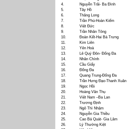
4.
Nguyễn Trãi- Ba Đình
5.
Tây Hồ
6.
Thăng Long
7.
Trần Phú-Hoàn Kiếm
8.
Việt Đức
9.
Trần Nhân Tông
10.
Đoàn Kết-Hai Bà Trưng
11.
Kim Liên
12.
Yên Hoà
13.
Lê Quý Đôn- Đống Đa
14.
Nhân Chính
15.
Cầu Giấy
16.
Đống Đa
17.
Quang Trung-Đống Đa
18.
Trần Hưng Đạo-Thanh Xuân
19.
Ngọc Hồi
20.
Hoàng Văn Thụ
21.
Việt Nam –Ba Lan
22.
Trương Định
23.
Ngô Thì Nhậm
24.
Nguyễn Gia Thiều
25.
Cao Bá Quát- Gia Lâm
26.
Lý Thường Kiệt