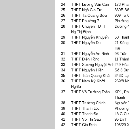
24
THPT Lương Văn Can
173 Ph
25
THPT Ngô Gia Tự
360E Bế
26
THPT Tạ Quang Bửu
909 Tạ 
27
THPT Phường 7
Phường 
28
THPT Chuyên TDTT
Đường 4
Ng.Thị Định
29
THPT Nguyễn Khuyến
50 Thàn
30
THPT Nguyễn Du
21 Đồng
Hải
31
THPT Nguyễn An Ninh
93 Trần
32
THPT Diên Hồng
11 Thàn
33
THPT Sương Nguyệt Anh
249 Hòa
34
THPT Nguyễn Hiền
Số 3 Dư
35
THPT Trần Quang Khải
343D Lạ
36
THPT Nam Kỳ Khởi
269/8 N
Nghĩa
37
THPT Võ Trường Toản
KP1, Ph
Thành
38
THPT Trường Chinh
Nguyễn 
39
THPT Thạnh Lộc
Phường 
40
THPT Thanh Đa
Lô G Cư
41
THPT Võ Thị Sáu
95 Đinh
42
THPT Gia Định
195/29 