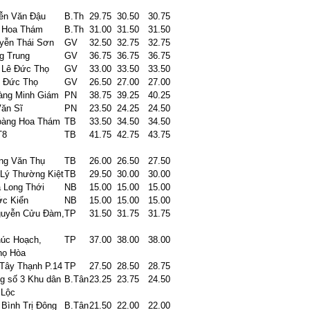
ễn Văn Đậu
B.Th
29.75
30.50
30.75
 Hoa Thám
B.Th
31.00
31.50
31.50
yễn Thái Sơn
GV
32.50
32.75
32.75
g Trung
GV
36.75
36.75
36.75
 Lê Đức Thọ
GV
33.00
33.50
33.50
ê Đức Thọ
GV
26.50
27.00
27.00
àng Minh Giám
PN
38.75
39.25
40.25
Văn Sĩ
PN
23.50
24.25
24.50
oàng Hoa Thám
TB
33.50
34.50
34.50
T8
TB
41.75
42.75
43.75
ng Văn Thụ
TB
26.00
26.50
27.50
 Lý Thường Kiệt
TB
29.50
30.00
30.00
ã Long Thới
NB
15.00
15.00
15.00
c Kiển
NB
15.00
15.00
15.00
guyễn Cửu Đàm,
TP
31.50
31.75
31.75
húc Hoạch,
TP
37.00
38.00
38.00
họ Hòa
 Tây Thạnh P.14
TP
27.50
28.50
28.75
g số 3 Khu dân
B.Tân
23.25
23.75
24.50
 Lộc
Bình Trị Đông
B.Tân
21.50
22.00
22.00