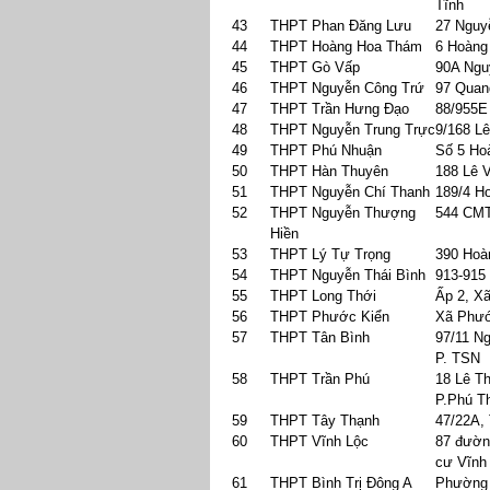
Tĩnh
43
THPT Phan Đăng Lưu
27 Nguy
44
THPT Hoàng Hoa Thám
6 Hoàng
45
THPT Gò Vấp
90A Ngu
46
THPT Nguyễn Công Trứ
97 Quan
47
THPT Trần Hưng Đạo
88/955E
48
THPT Nguyễn Trung Trực
9/168 L
49
THPT Phú Nhuận
Số 5 Ho
50
THPT Hàn Thuyên
188 Lê 
51
THPT Nguyễn Chí Thanh
189/4 H
52
THPT Nguyễn Thượng
544 CM
Hiền
53
THPT Lý Tự Trọng
390 Hoà
54
THPT Nguyễn Thái Bình
913-915
55
THPT Long Thới
Ấp 2, X
56
THPT Phước Kiển
Xã Phướ
57
THPT Tân Bình
97/11 N
P. TSN
58
THPT Trần Phú
18 Lê T
P.Phú T
59
THPT Tây Thạnh
47/22A,
60
THPT Vĩnh Lộc
87 đườn
cư Vĩnh
61
THPT Bình Trị Đông A
Phường 