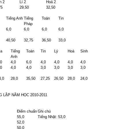
n 2
Lí 2
Hoá 2
75
29,50
32,50
Tiếng Anh
Tiếng
Toán
Tin
Pháp
6,0
6,0
6,0
6,0
40,50
32,75
36,50
33,0
ịa
Tiếng
Toán
Tin
Lý
Hoá
Sinh
Anh
,0
4,0
6,0
4,0
4,0
4,0
4,0
,0
4,0
4,0
3,0
3,0
3,0
3,0
4,0
28,0
35,50
27,25
26,50
28,0
24,0
 LẬP NĂM HỌC 2010-2011
Điểm chuẩn
Ghi chú
55,0
Tiếng Nhật: 53,0
52,0
50,0