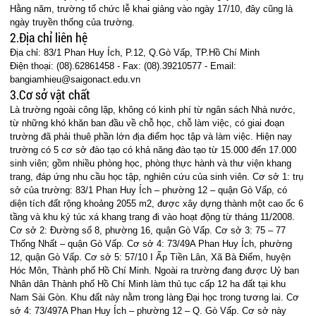
Hằng năm, trường tổ chức lễ khai giảng vào ngày 17/10, đây cũng là
ngày truyền thống của trường.
2.Địa chỉ liên hệ
Địa chỉ: 83/1 Phan Huy Ích, P.12, Q.Gò Vấp, TP.Hồ Chí Minh
Điện thoại: (08).62861458 - Fax: (08).39210577 - Email:
bangiamhieu@saigonact.edu.vn
3.Cơ sở vật chất
Là trường ngoài công lập, không có kinh phí từ ngân sách Nhà nước,
từ những khó khăn ban đầu về chỗ học, chỗ làm việc, có giai đoạn
trường đã phải thuê phần lớn địa điểm học tập và làm việc. Hiện nay
trường có 5 cơ sở đào tạo có khả năng đào tạo từ 15.000 đến 17.000
sinh viên; gồm nhiều phòng học, phòng thực hành và thư viện khang
trang, đáp ứng nhu cầu học tập, nghiên cứu của sinh viên. Cơ sở 1: trụ
sở của trường: 83/1 Phan Huy Ích – phường 12 – quận Gò Vấp, có
diện tích đất rộng khoảng 2055 m2, được xây dựng thành một cao ốc 6
tầng và khu ký túc xá khang trang đi vào hoạt động từ tháng 11/2008.
Cơ sở 2: Đường số 8, phường 16, quận Gò Vấp. Cơ sở 3: 75 – 77
Thống Nhất – quận Gò Vấp. Cơ sở 4: 73/49A Phan Huy Ích, phường
12, quận Gò Vấp. Cơ sở 5: 57/10 I Ấp Tiền Lân, Xã Bà Điểm, huyện
Hóc Môn, Thành phố Hồ Chí Minh. Ngoài ra trường đang được Uỷ ban
Nhân dân Thành phố Hồ Chí Minh làm thủ tục cấp 12 ha đất tại khu
Nam Sài Gòn. Khu đất này nằm trong làng Đại học trong tương lai. Cơ
sở 4: 73/497A Phan Huy Ích – phường 12 – Q. Gò Vấp. Cơ sở này