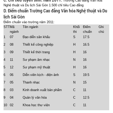
Trường Cao đẳng Văn hóa
Nghệ thuật và Du lịch Sài Gòn 1.500 chỉ tiêu Cao đẳng
D. Điểm chuẩn Trường Cao đẳng Văn hóa Nghệ thuật và Du
lịch Sài Gòn
Điểm chuẩn vào trường năm 2011:
STT
Mã
Tên ngành
Khối
Điểm
Ghi
ngành
thi
chuẩn
chú
1
07
Đạo diễn sân khấu
S
17.5
2
08
Thiết kế công nghiệp
H
16.5
3
09
Thiết kế thời trang
H
16
4
11
Sư phạm âm nhạc
N
16
5
12
Sư phạm mỹ thuật
H
16
6
06
Diễn viên kịch - điện ảnh
S
19.5
7
05
Thanh nhạc
N
15
8
03
Kinh doanh xuất bản phẩm
C
11
9
04
Quản lý văn hóa
C
12.5
10
02
Khoa học thư viện
C
11