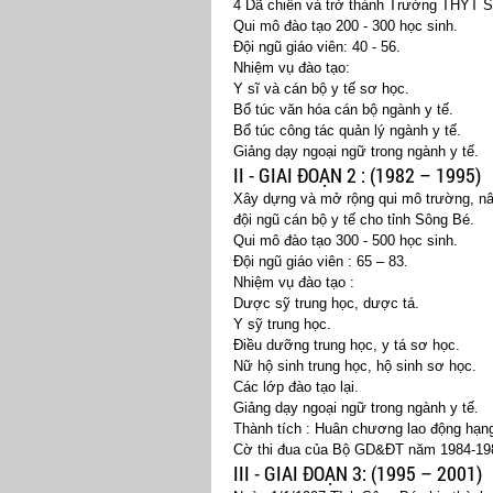
4 Dã chiến và trở thành Trường THYT 
Qui mô đào tạo 200 - 300 học sinh.
Đội ngũ giáo viên: 40 - 56.
Nhiệm vụ đào tạo:
Y sĩ và cán bộ y tế sơ học.
Bổ túc văn hóa cán bộ ngành y tế.
Bổ túc công tác quản lý ngành y tế.
Giảng dạy ngoại ngữ trong ngành y tế.
II - GIAI ĐOẠN 2 : (1982 – 1995)
Xây dựng và mở rộng qui mô trường, nân
đội ngũ cán bộ y tế cho tỉnh Sông Bé.
Qui mô đào tạo 300 - 500 học sinh.
Đội ngũ giáo viên : 65 – 83.
Nhiệm vụ đào tạo :
Dược sỹ trung học, dược tá.
Y sỹ trung học.
Điều dưỡng trung học, y tá sơ học.
Nữ hộ sinh trung học, hộ sinh sơ học.
Các lớp đào tạo lại.
Giảng dạy ngoại ngữ trong ngành y tế.
Thành tích : Huân chương lao động hạn
Cờ thi đua của Bộ GD&ĐT năm 1984-19
III - GIAI ĐOẠN 3: (1995 – 2001)