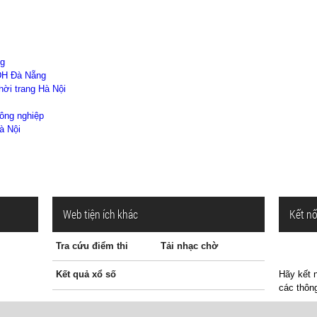
ng
 ĐH Đà Nẵng
ời trang Hà Nội
ông nghiệp
à Nội
Web tiện ích khác
Kết nố
Tra cứu điểm thi
Tải nhạc chờ
Kết quả xổ số
Hãy kết n
các thông