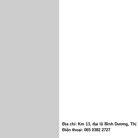
Địa chỉ:
Km 13
,
đại lộ Bình Dương
,
Thị
Điện thoại:
065 0382 2727