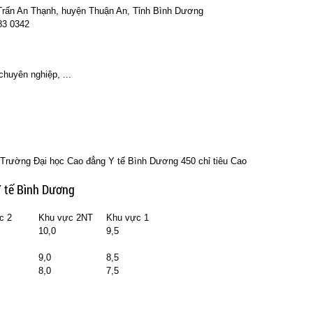
 Trấn An Thạnh, huyện Thuận An, Tỉnh Bình Dương
83 0342
chuyên nghiệp, ...
Trường Đại học Cao đẳng Y tế Bình Dương 450 chỉ tiêu Cao
Y tế Bình Dương
c 2
Khu vực 2NT
Khu vực 1
10,0
9,5
9,0
8,5
8,0
7,5