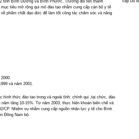
cấp Du lị
 2 tỉnh Bình Dương và Bình Phước, Trường đổi tên thành
 mục tiêu mở rộng qui mô đào tạo nhằm cung cấp cán bộ y tế
h về phẩm chất đạo đức để làm tốt công tác chăm sóc và nâng
 2000.
999 và năm 2001.
hình thức đào tạo trong và ngoài tỉnh: chính qui ,tại chức, đào
ng năm tăng 10-15%. Từ năm 2003, thực hiện khoán biên chế và
002/CP. Nhiệm vụ nhằm cung cấp nguồn nhân lực y tế cho Bình
iền Đông Nam bộ.