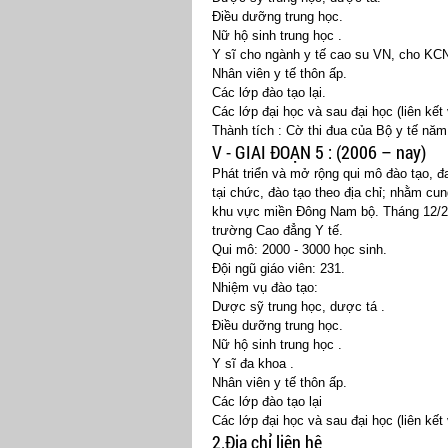
Điều dưỡng trung học.
Nữ hộ sinh trung học .
Y sĩ cho ngành y tế cao su VN, cho KC
Nhân viên y tế thôn ấp.
Các lớp đào tạo lại.
Các lớp đại học và sau đại học (liên kế
Thành tích : Cờ thi đua của Bộ y tế nă
V - GIAI ĐOẠN 5 : (2006 – nay)
Phát triển và mở rộng qui mô đào tạo, đa
tại chức, đào tạo theo địa chỉ; nhằm cu
khu vực miền Đông Nam bộ. Tháng 12/2
trường Cao đẳng Y tế.
Qui mô: 2000 - 3000 học sinh.
Đội ngũ giáo viên: 231.
Nhiệm vụ đào tạo:
Dược sỹ trung học, dược tá .
Điều dưỡng trung học.
Nữ hộ sinh trung học .
Y sĩ đa khoa .
Nhân viên y tế thôn ấp.
Các lớp đào tạo lại
Các lớp đại học và sau đại học (liên kế
2.Địa chỉ liên hệ