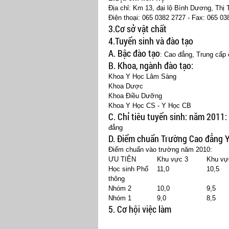
Địa chỉ: Km 13, đại lộ Bình Dương, Thị
Điện thoại: 065 0382 2727 - Fax: 065 03
3.Cơ sở vật chất
4.Tuyển sinh và đào tạo
A. Bậc đào tạo
: Cao đẳng, Trung cấp 
B. Khoa, ngành đào tạo:
Khoa Y Học Lâm Sàng
Khoa Dược
Khoa Điều Dưỡng
Khoa Y Học CS - Y Học CB
C. Chỉ tiêu tuyển sinh:
năm 2011:
đẳng
D. Điểm chuẩn Trường Cao đẳng 
Điểm chuẩn vào trường năm 2010:
ƯU TIÊN
Khu vực 3
Khu vự
Học sinh Phổ
11,0
10,5
thông
Nhóm 2
10,0
9,5
Nhóm 1
9,0
8,5
5. Cơ hội việc làm