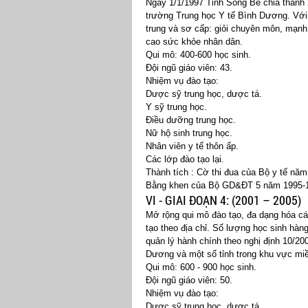
Ngày 1/1/1997 Tỉnh Sông Bé chia thành
trường Trung học Y tế Bình Dương. Với
trung và sơ cấp: giỏi chuyên môn, mạn
cao sức khỏe nhân dân.
Qui mô: 400-600 học sinh.
Đội ngũ giáo viên: 43.
Nhiệm vụ đào tạo:
Dược sỹ trung học, dược tá.
Y sỹ trung học.
Điều dưỡng trung học.
Nữ hộ sinh trung học.
Nhân viên y tế thôn ấp.
Các lớp đào tạo lại.
Thành tích : Cờ thi đua của Bộ y tế năm
Bằng khen của Bộ GD&ĐT 5 năm 1995-1
VI - GIAI ĐOẠN 4: (2001 – 2005)
Mở rộng qui mô đào tạo, đa dạng hóa các 
tạo theo địa chỉ. Số lượng học sinh hà
quản lý hành chính theo nghị định 10/2
Dương và một số tỉnh trong khu vực m
Qui mô: 600 - 900 học sinh.
Đội ngũ giáo viên: 50.
Nhiệm vụ đào tạo:
Dược sỹ trung học, dược tá.