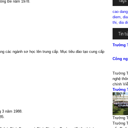
Tags
Sông Bé năm 1978.
cao dang
diem
,
di
thi
,
dia d
Tin t
Trường 
g các ngành sơ học lên trung cấp. Mục tiêu đào tạo cung cấp
Công ngh
Trường T
nghệ thôn
chính Viễ
Trường 
g 3 năm 1988.
85.
Trường T
Trường T