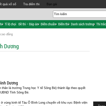
t quả xổ số
Tra điểm thi
Bạn gái
hi
Tỉ lệ chọi
Đề thi – Đáp án
Điểm chuẩn
Điểm thi
Danh sách trường
Thi trắ
 cao đẳng
nh Dương
 Bình Dương
thân là trường Trung học Y tế Sông Bé) thành lập theo quyết
 UBND Tỉnh Sông Bé.
 ở vùng kinh tế Tàu Ô Bình Long chuyển về khu vực Bệnh viện