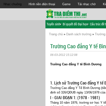
Nhạc chuông
Hình nền điện thoại
Game
Tải nhạc chờ
Kế
Tuyển sinh
Bí quyết đỗ Đại học
Cấu trúc đề t
Trang chủ
»
Danh sách trường
»
Trường
Trường Cao đẳng Y tế Bì
06-03-2012 15:12:08
Trường Cao đẳng Y tế Bình Dương
1. Lịch sử Trường Cao đẳng Y tế
Trường Cao đẳng Y Tế Bình Dương (tiền 
định số 326/QĐUB ngày 13/06/1978 của
I - GIAI ĐOẠN 1: (1978 - 1981)
Tháng 10 năm 1976, trường sơ học Y tế